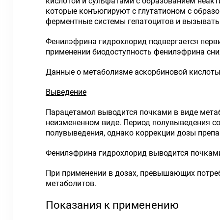
кислотой и сульфатами с образованием неакт
которые конъюгируют с глутатионом с образо
ферментные системы гепатоцитов и вызывать 
Фенилэфрина гидрохлорид подвергается перв
применении биодоступность фенилэфрина сни
Данные о метаболизме аскорбиновой кислоты
Выведение
Парацетамол выводится почками в виде метаб
неизмененном виде. Период полувыведения сос
полувыведения, однако коррекции дозы препар
Фенилэфрина гидрохлорид выводится почками 
При применении в дозах, превышающих потреб
метаболитов.
Показания к применению