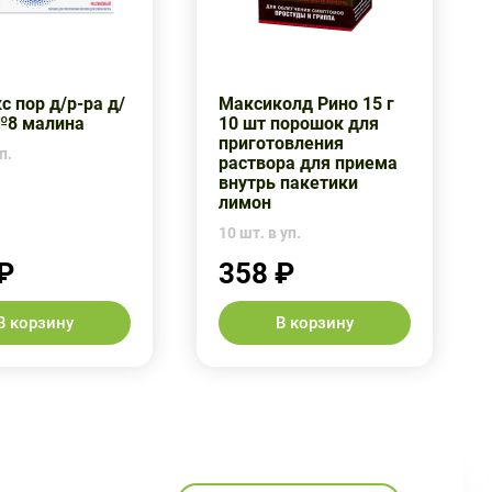
с пор д/р-ра д/
Максиколд Рино 15 г
№8 малина
10 шт порошок для
приготовления
п.
раствора для приема
внутрь пакетики
лимон
10 шт. в уп.
₽
358 ₽
В корзину
В корзину