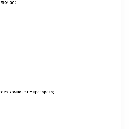
ключая:
гому компоненту препарата;