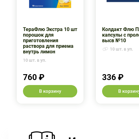
ТераФлю Экстра 10 шт
Колдакт Флю 
порошок для
капсулы с прол
приготовления
высв №10
раствора для приема
10 шт. в уп.
внутрь лимон
10 шт. в уп.
760 ₽
336 ₽
В корзину
В корзин