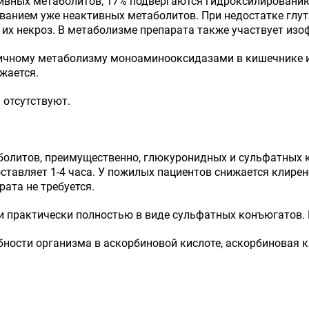
ивных метаболитов; 17% подвергаются гидроксилированию
ванием уже неактивных метаболитов. При недостатке глу
их некроз. В метаболизме препарата также участвует изо
ичному метаболизму моноаминооксидазами в кишечнике и 
жается.
 отсутствуют.
олитов, преимущественно, глюкуронидных и сульфатных к
тавляет 1-4 часа. У пожилых пациентов снижается клирен
ата не требуется.
практически полностью в виде сульфатных конъюгатов. П
ности организма в аскорбиновой кислоте, аскорбиновая к