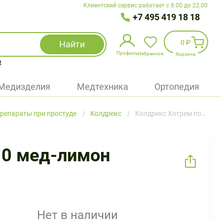
Клиентский сервис работает с 8.00 до 22.00
+7 495 419 18 18
0 ₽
Найти
Профиль
Избранное
Корзина
R
Избранное
(
0
)
Медизделия
Медтехника
Ортопедия
Войти
репараты при простуде
Колдрекс
Колдрекс Хотрем порошок д/р-ра д/внутр пак №10 мед-лимон
БАД
Медицинская техника (приборы)
10 мед-лимон
Наборы
Упаковка
Нет в наличии