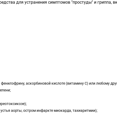
едства для устранения симптомов "простуды" и гриппа, в
 фенилэфрину, аскорбиновой кислоте (витамину С) или любому дру
епени;
иреотоксикозе);
устья аорты, остром инфаркте миокарда, тахиаритмии);