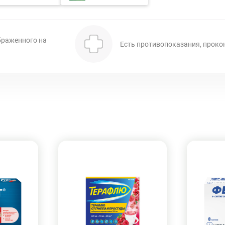
браженного на
Есть противопоказания, проко