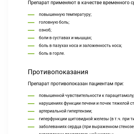
Препарат применяют в качестве временного ср
повышенную температуру;
головную боль;
озноб;
боли в суставах и мышцах;
боль в пазухах носа и заложенность носа;
боль в горле.
Противопоказания
Препарат противопоказан пациентам при:
повышенной чувствительности к парацетамолу,
нарушениях функции печени и почек тяжелой ст
артериальной гипертензии;
гиперфункции щитовидной железы (в т.ч. при т
заболеваниях сердца (при выраженном стенозе 