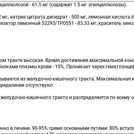
целлюлозой - 61.5 мг (содержит 1.5 мг этилцеллюлозы).
 мг, натрия цитрата дигидрат - 500 мг, лимонная кислота бе
изатор лимонный 52293/TP0551 - 83.33 мг, краситель хинол
м тракте высокая. Время достижения максимальной концен
с белками плазмы крови - 15%. Проникает через гематоэнце
ывается из желудочно-кишечного тракта. Максимальная к
пределении отсутствуют.
 желудочно-кишечного тракта и распределяется по всему 
но в печени. 90-95% тремя основными путями: 80% вступ