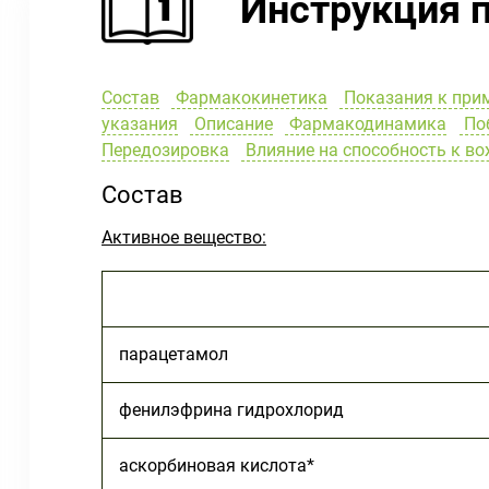
Инструкция 
Состав
Фармакокинетика
Показания к при
указания
Описание
Фармакодинамика
Поб
Передозировка
Влияние на способность к в
Состав
Активное вещество:
парацетамол
фенилэфрина гидрохлорид
аскорбиновая кислота*