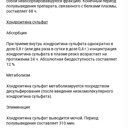
собой неабсорбировавшуюся фракцию. Конечный период
полувыведения препарата, связанного с белками плазмы,
составляет 68 ч.
Хондроитина сульфат
Абсорбция
При приеме внутрь хондроитина сульфата однократно в
дозе 0,8 г (или два раза в сутки в дозе 0,4 г.) концентрация
хондроитина сульфата в плазме резко возрастает на
протяжении 24 ч. Абсолютная биодоступность составляет
12 %.
Метаболизм
Хондроитина сульфат метаболизируется посредством
десульфирования (после введения низкомолекулярного
хондроитина сульфата).
Элиминация
Хондроитина сульфат выводится мочой. Период
полувыведения составляет 310 мин.