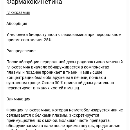
Фармакокинетика
Глюкозамин
Абсорбция
У человека биодоступность глюкозамина при пероральном
приеме составляет 25%.
Распределение
После абсорбции пероральной дозы радиоактивно меченый
глюкозамин вначале обнаруживается в компонентах
плазмы и позднее проникает в ткани. Наивысшие
концентрации были обнаружены в печени, почках и
суставном хряще. Около 30 % принятой дозы длительно
персистирует в тканях костей и мышц.
Элиминация
Фракция глюкозамина, которая не метаболизируется или не
связывается с белками плазмы, экскретируется
преимущественно с мочой. Большая часть препарата,
обнаруживаемая в кале после приема внутрь, представляет