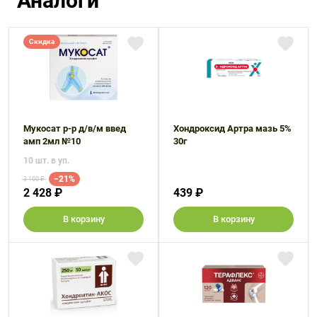
Аналоги
Скидка
Мукосат р-р д/в/м введ
Хондроксид Артра мазь 5%
амп 2мл №10
30г
10 шт. в уп.
−21%
3 100 ₽
2 428 ₽
439 ₽
В корзину
В корзину