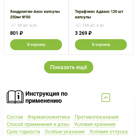
Хондроитин-Акос капсулы
Терафлекс Адванс 120 шт
250мг №50
капсулы
50 шт. в уп.
120 шт. в уп.
801 ₽
3 269 ₽
В корзину
В корзину
Показать ещё
Инструкция по
применению
Состав
Фармакокинетика
Противопоказания
Способ применения и дозы
Условия хранения
Срок годности
Особые указания
Условия отпуска