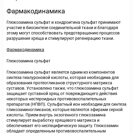
Фармакодинамика
Глюкозамина сульфат и хондроитина сульфат принимают
участие в биосинтезе соединительной ткани и благодаря
этому могут способствовать предотвращению процессов
разрушения хряща и стимулируют регенерацию ткани.
Фармакодинамика
Глюкозамина сульфат
Глюкозамина сульфат является одним из компонентов
синтеза гиалуроновой кислоты, которая необходима для
образования протеогликанов структурного матрикса
суставов. Установлено также, что глюкозамина сульфат
защищает суставной хрящ от повреждающего действия
некоторых нестероидных противовоспалительных
препаратов (НПВП). Сульфатный ион необходим для синтеза
гликозаминогликанов, которые являются эфирами серной
кислоты. Прием внутрь экзогенного глюкозамина
стимулирует выработку хрящевого матрикса и
обеспечивает его неспецифическую защиту. Глюкозамин
обладает определенным противовоспалительным