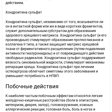
действием.
Хондроитина сульфат
Хондроитина сульфат, независимо от того, всасывается ли
он в интактной форме или же в виде коротких фрамгентов,
служит дополнительным субстратом для образования
здорового хрящевого матрикса. Хондроитина сульфат (и его
производные) стимулирует образование протеогликанов и
коллагена II типа, а также защищает матрикс хрящевой
ткани от ферментативного расщепления (путем подавления
активности гиалуронидазы) и от повреждающего действия
свободных радикалов. Хондроитина сульфат поддерживает
вязкость синовиальной жидкости, стимулирует механизмы
репарации хряща. Хондроитина сульфат при лечении
остеоартроза облегчает симптомы этого заболевания и
уменьшает потребность в НПВП.
Побочные действия
К наиболее частым побочным эффектам относятся легкие
желудочно-кишечные расстройства (боли в эпигастрии,
метеоризм, диарея, запор), головокружение, кожные
аллергические реакции, головная боль, боль в ногах и