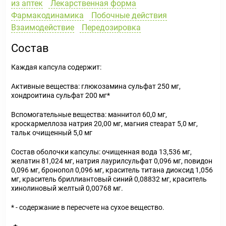
из аптек
Лекарственная форма
Фармакодинамика
Побочные действия
Взаимодействие
Передозировка
Состав
Каждая капсула содержит:
Активные вещества:
глюкозамина сульфат 250 мг,
хондроитина сульфат 200 мг*
Вспомогательные вещества
: маннитол 60,0 мг,
кроскармеллоза натрия 20,00 мг, магния стеарат 5,0 мг,
тальк очищенный 5,0 мг
Состав оболочки капсулы:
очищенная вода 13,536 мг,
желатин 81,024 мг, натрия лаурилсульфат 0,096 мг, повидон
0,096 мг, бронопол 0,096 мг, краситель титана диоксид 1,056
мг, краситель бриллиантовый синий 0,08832 мг, краситель
хинолиновый желтый 0,00768 мг.
* - содержание в пересчете на сухое вещество.