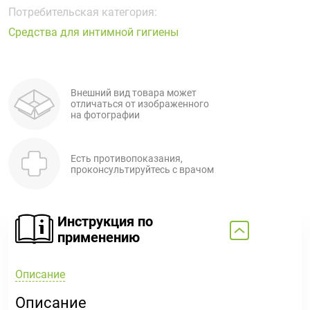
Поливитаминные
При
и гриппе
Потребительская категория:
комплексы
простуде
Противоаллергические
Противовоспалительные
Средства для интимной гигиены
Пробиотики
Сахарный
препараты
препараты
диабет
Противогрибковые
Противоопухолевые
Тонизирующие
Фиточай/
препараты
препараты
Внешний вид товара может
чай
отличаться от изображенного
Противопаразитарные
Растительные
на фотографии
препараты
препараты
Сердечно-
Система
Есть противопоказания,
сосудистые
обмена
проконсультируйтесь с врачом
препараты
веществ
Средства
Стоматологические
от
препараты
Инструкция по
алкоголизма
применению
и курения
Описание
Описание