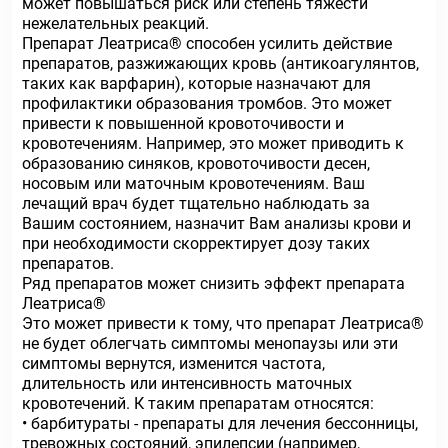
может повышаться риск или степень тяжести
нежелательных реакций.
Препарат Леатриса® способен усилить действие
препаратов, разжижающих кровь (антикоагулянтов,
таких как варфарин), которые назначают для
профилактики образования тромбов. Это может
привести к повышенной кровоточивости и
кровотечениям. Например, это может приводить к
образованию синяков, кровоточивости десен,
носовым или маточным кровотечениям. Ваш
лечащий врач будет тщательно наблюдать за
Вашим состоянием, назначит Вам анализы крови и
при необходимости скорректирует дозу таких
препаратов.
Ряд препаратов может снизить эффект препарата
Леатриса®
Это может привести к тому, что препарат Леатриса®
не будет облегчать симптомы менопаузы или эти
симптомы вернутся, изменится частота,
длительность или интенсивность маточных
кровотечений. К таким препаратам относятся:
• барбитураты - препараты для лечения бессонницы,
тревожных состояний, эпилепсии (например,