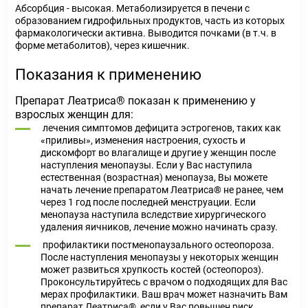
Абсорбция - высокая. Метаболизируется в печени с
образованием гидрофильных продуктов, часть из которых
фармакологически активна. Выводится почками (в т.ч. в
форме метаболитов), через кишечник.
Показания к применению
Препарат Леатриса® показан к применению у
взрослых женщин для:
лечения симптомов дефицита эстрогенов, таких как
«приливы», изменения настроения, сухость и
дискомфорт во влагалище и другие у женщин после
наступления менопаузы. Если у Вас наступила
естественная (возрастная) менопауза, Вы можете
начать лечение препаратом Леатриса® не ранее, чем
через 1 год после последней менструации. Если
менопауза наступила вследствие хирургического
удаления яичников, лечение можно начинать сразу.
профилактики постменопаузального остеопороза.
После наступления менопаузы у некоторых женщин
может развиться хрупкость костей (остеопороз).
Проконсультируйтесь с врачом о подходящих для Вас
мерах профилактики. Ваш врач может назначить Вам
препарат Леатриса®, если у Вас повышен риск