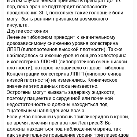
В этом случае нельзя принимать препарат до тех
пор, пока врач не подтвердит безопасность
продолжения ЗГТ, поскольку такие головные боли
могут быть ранним признаком возможного
инсульта.
Другие состояния
Лечение тиболоном приводит к значительному
дозозависимому снижению уровня холестерина
ЛПВП (липопротеинов высокой плотности). Также
наблюдалось снижение уровня общего холестерина
и холестерина ЛПОНП (липопротеинов очень низкой
плотности), которое не зависело от дозы тиболона.
Концентрации холестерина ЛПНП (липопротеинов
низкой плотности) не изменялись. Клиническое
значение этих данных пока неизвестно.
Эстрогены могут вызвать задержку жидкости,
поэтому пациентки с сердечной или почечной
недостаточностью должны находиться под
тщательным наблюдением врача.
Если у Вас повышен уровень триглицеридов в крови,
во время лечения препаратом Леатриса® Вы
должны находиться под наблюдением врача, так
как значительное повышение уровня триглицеридов