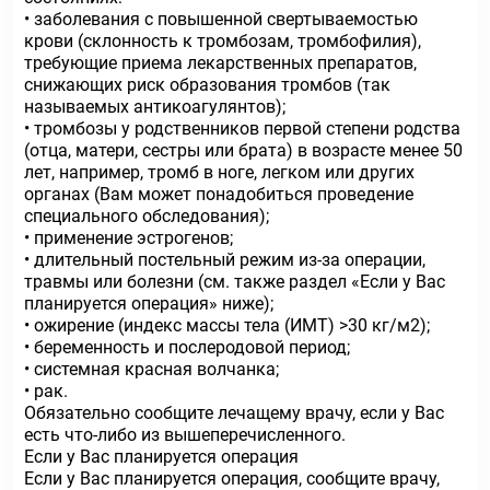
• заболевания с повышенной свертываемостью
крови (склонность к тромбозам, тромбофилия),
требующие приема лекарственных препаратов,
снижающих риск образования тромбов (так
называемых антикоагулянтов);
• тромбозы у родственников первой степени родства
(отца, матери, сестры или брата) в возрасте менее 50
лет, например, тромб в ноге, легком или других
органах (Вам может понадобиться проведение
специального обследования);
• применение эстрогенов;
• длительный постельный режим из-за операции,
травмы или болезни (см. также раздел «Если у Вас
планируется операция» ниже);
• ожирение (индекс массы тела (ИМТ) >30 кг/м2);
• беременность и послеродовой период;
• системная красная волчанка;
• рак.
Обязательно сообщите лечащему врачу, если у Вас
есть что-либо из вышеперечисленного.
Если у Вас планируется операция
Если у Вас планируется операция, сообщите врачу,