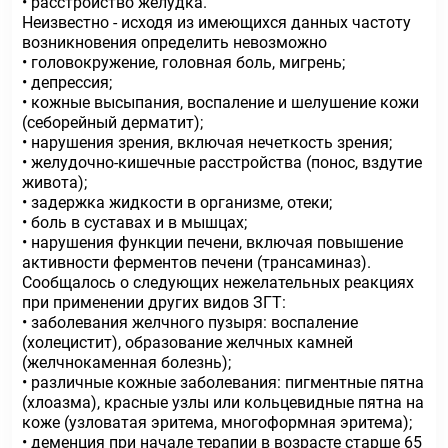
• расстройство желудка.
Неизвестно - исходя из имеющихся данных частоту
возникновения определить невозможно
• головокружение, головная боль, мигрень;
• депрессия;
• кожные высыпания, воспаление и шелушение кожи
(себорейный дерматит);
• нарушения зрения, включая нечеткость зрения;
• желудочно-кишечные расстройства (понос, вздутие
живота);
• задержка жидкости в организме, отеки;
• боль в суставах и в мышцах;
• нарушения функции печени, включая повышение
активности ферментов печени (трансаминаз).
Сообщалось о следующих нежелательных реакциях
при применении других видов ЗГТ:
• заболевания желчного пузыря: воспаление
(холецистит), образование желчных камней
(желчнокаменная болезнь);
• различные кожные заболевания: пигментные пятна
(хлоазма), красные узлы или кольцевидные пятна на
коже (узловатая эритема, многоформная эритема);
• деменция при начале терапии в возрасте старше 65