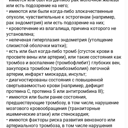
или есть подозрение на него;
• имеются или были когда-либо злокачественные
опухоли, чувствительные к эстрогенам (например,
рак эндометрия) или есть подозрение на них;
• кровотечение из влагалища, причина которого не
установлена;
• нелеченая гиперплазия эндометрия (утолщение
слизистой оболочки матки);
• есть или был когда-либо тромб (сгусток крови в
просвете вены или артерии), или такие состояния как
тромбоз и воспаление (тромбофлебит) глубоких вен,
закупорка тромбом (тромбоэмболия) легочной
артерии, инфаркт миокарда, инсульт;
• диагностированы состояния с повышенной
свертываемостью крови (например, дефицит
протеина С, протеина S или антитромбина III);
• имеются или были ранее состояния,
предшествующие тромбозу, в том числе, нарушение
мозгового кровообращения (транзиторные
ишемические атаки) или стенокардия;
• имеются факторы риска развития венозного или
артериального тромбоза, в том числе нарушения