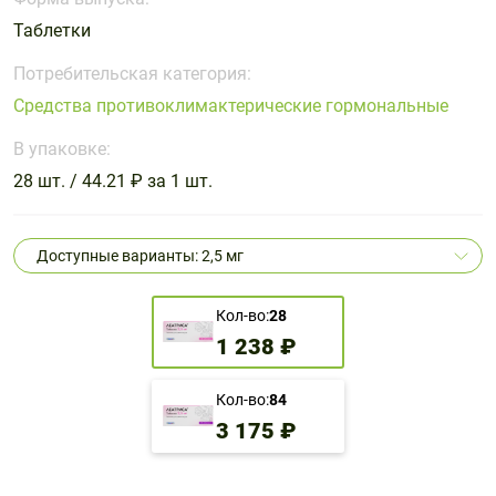
Поливитаминные
При
и гриппе
Таблетки
комплексы
простуде
Противоаллергические
Противовоспалительные
Пробиотики
Сахарный
препараты
препараты
Потребительская категория:
диабет
Средства противоклимактерические гормональные
Противогрибковые
Противоопухолевые
Тонизирующие
Фиточай/
препараты
препараты
В упаковке:
чай
Противопаразитарные
Растительные
28 шт. / 44.21 ₽ за 1 шт.
препараты
препараты
Сердечно-
Система
Доступные варианты: 2,5 мг
сосудистые
обмена
препараты
веществ
Кол-во:
28
Средства
Стоматологические
1 238 ₽
от
препараты
алкоголизма
и курения
Кол-во:
84
3 175 ₽