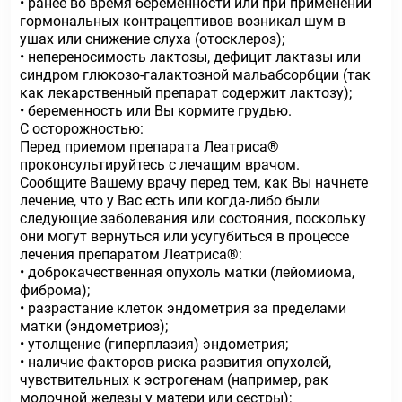
• ранее во время беременности или при применении
гормональных контрацептивов возникал шум в
ушах или снижение слуха (отосклероз);
• непереносимость лактозы, дефицит лактазы или
синдром глюкозо-галактозной мальабсорбции (так
как лекарственный препарат содержит лактозу);
• беременность или Вы кормите грудью.
С осторожностью:
Перед приемом препарата Леатриса®
проконсультируйтесь с лечащим врачом.
Сообщите Вашему врачу перед тем, как Вы начнете
лечение, что у Вас есть или когда-либо были
следующие заболевания или состояния, поскольку
они могут вернуться или усугубиться в процессе
лечения препаратом Леатриса®:
• доброкачественная опухоль матки (лейомиома,
фиброма);
• разрастание клеток эндометрия за пределами
матки (эндометриоз);
• утолщение (гиперплазия) эндометрия;
• наличие факторов риска развития опухолей,
чувствительных к эстрогенам (например, рак
молочной железы у матери или сестры);