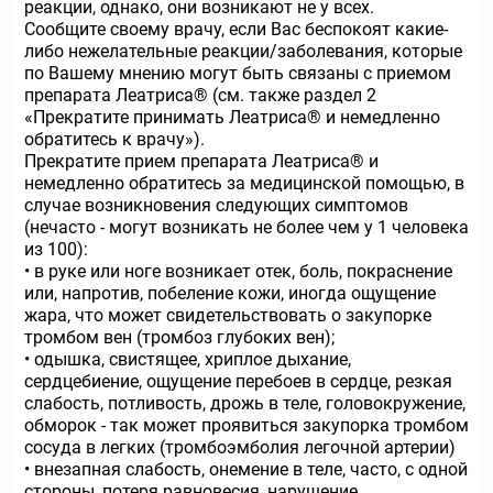
реакции, однако, они возникают не у всех.
Сообщите своему врачу, если Вас беспокоят какие-
либо нежелательные реакции/заболевания, которые
по Вашему мнению могут быть связаны с приемом
препарата Леатриса® (см. также раздел 2
«Прекратите принимать Леатриса® и немедленно
обратитесь к врачу»).
Прекратите прием препарата Леатриса® и
немедленно обратитесь за медицинской помощью, в
случае возникновения следующих симптомов
(нечасто - могут возникать не более чем у 1 человека
из 100):
• в руке или ноге возникает отек, боль, покраснение
или, напротив, побеление кожи, иногда ощущение
жара, что может свидетельствовать о закупорке
тромбом вен (тромбоз глубоких вен);
• одышка, свистящее, хриплое дыхание,
сердцебиение, ощущение перебоев в сердце, резкая
слабость, потливость, дрожь в теле, головокружение,
обморок - так может проявиться закупорка тромбом
сосуда в легких (тромбоэмболия легочной артерии)
• внезапная слабость, онемение в теле, часто, с одной
стороны, потеря равновесия, нарушение