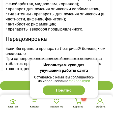
фенобарбитал, мидазолам, корвалол);
• препарат для лечения эпилепсии карбамазепин;
• гидантоины - препараты для лечения эпилепсии (в
частности, дифенин, фенитоин);
• антибиотик рифампицин;
• препараты зверобоя продырявленного.
Передозировка
Если Вы приняли препарата Леатриса® больше, чем
следовало
При одновременном приеме большого количества
таблеток препарата Леатриса® могут возникнуть
Используем куки для
тошнота, рвота, кровотечение из половых путей.
улучшения работы сайта
При наличии вопросов по применению препарата
1 238 ₽
Оставаясь с нами, вы соглашаетесь
или при возникновении одного из
на использование
файлов куки
вышеперечисленных симптомов обратитесь к
В корзину
лечащему врачу.
Понятно
Список литературы (источники):
0
Главная
Каталог
Избранное
Корзина
Профиль
Государственный реестр лекарственных средств