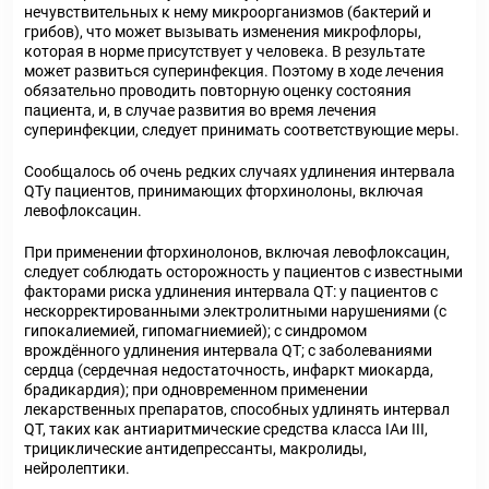
нечувствительных к нему микроорганизмов (бактерий и
грибов), что может вызывать изменения микрофлоры,
которая в норме присутствует у человека. В результате
может развиться суперинфекция. Поэтому в ходе лечения
обязательно проводить повторную оценку состояния
пациента, и, в случае развития во время лечения
суперинфекции, следует принимать соответствующие меры.
Сообщалось об очень редких случаях удлинения интервала
QTу пациентов, принимающих фторхинолоны, включая
левофлоксацин.
При применении фторхинолонов, включая левофлоксацин,
следует соблюдать осторожность у пациентов с известными
факторами риска удлинения интервала QT: у пациентов с
нескорректированными электролитными нарушениями (с
гипокалиемией, гипомагниемией); с синдромом
врождённого удлинения интервала QT; с заболеваниями
сердца (сердечная недостаточность, инфаркт миокарда,
брадикардия); при одновременном применении
лекарственных препаратов, способных удлинять интервал
QT, таких как антиаритмические средства класса IAи III,
трициклические антидепрессанты, макролиды,
нейролептики.