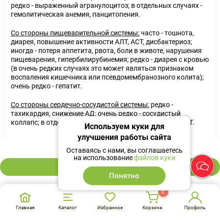
редко - выраженный агранулоцитоз; в отдельных случаях -
гемолитическая анемия, панцитопения.
Со стороны пищеварительной системы:
часто - тошнота,
диарея, повышение активности АЛТ, ACT, дисбактериоз;
иногда - потеря аппетита, рвота, боли в животе, нарушения
пищеварения, гипербилирубинемия; редко - диарея с кровью
(в очень редких случаях это может являться признаком
воспаления кишечника или псевдомембранозного колита);
очень редко - гепатит.
Со стороны сердечно-сосудистой системы:
редко -
тахикардия, снижение АД; очень редко - сосудистый
коллапс; в отдельных случаях - удлинение интервала QT.
Используем куки для
улучшения работы сайта
Со стороны нервной системы:
иногда - головная боль,
295 ₽
головокружение, сонливость, нарушения сна; редко -
Оставаясь с нами, вы соглашаетесь
на использование
файлов куки
парестезии в кистях, дрожь, беспокойство, состояния
В корзину
страха, приступы судорог и спутанность сознания; очень
Понятно
редко - психотические реакции типа галлюцинаций и
депрессий, расстройства движений.
0
Со стороны органов чувств:
очень редко - нарушения зрения
Главная
Каталог
Избранное
Корзина
Профиль
и слуха, обоняния, вкусовой и тактильной