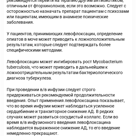
рекомендуется перейти на терапию другим антибиотиком,
отличным от фторхинолонов, если это возможно. Следует с
осторожностью назначать препарат пациентам с психозами
или пациентам, имеющим в анамнезе психические
заболевания.
У пациентов, принимающих левофлоксацин, определение
опиатов в моче может приводить к ложноположительным
результатам, которые следует подтверждать более
специфическими методами.
Левофлоксацин может ингибировать рост Mycobacterium
tuberculosis, что может приводить в дальнейшем к
ложноотрицательным результатам бактериологического
диагноза туберкулеза.
При проведении в/в инфузии следует строго
придерживаться рекомендуемой продолжительности
введения. Опыт применения левофлоксацина показывает,
что во время инфузии может наблюдаться усиленное
сердцебиение и транзиторное снижение АД. В редких
случаях может развиться сосудистый коллапс. Если во
время в/в инфузионного введения левофлоксацина
наблюдается выраженное снижение АД, то его введение
немедленно прекращают.