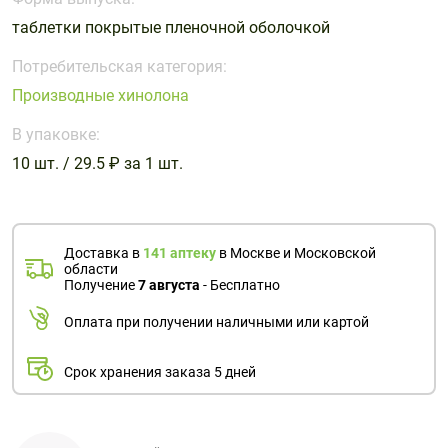
Поливитаминные
При
и гриппе
таблетки покрытые пленочной оболочкой
комплексы
простуде
Противоаллергические
Противовоспалительные
Пробиотики
Сахарный
препараты
препараты
Потребительская категория:
диабет
Производные хинолона
Противогрибковые
Противоопухолевые
Тонизирующие
Фиточай/
препараты
препараты
В упаковке:
чай
Противопаразитарные
Растительные
10 шт. / 29.5 ₽ за 1 шт.
препараты
препараты
Сердечно-
Система
сосудистые
обмена
Доставка в
141 аптеку
в Москве и Московской
препараты
веществ
области
Получение
7 августа
- Бесплатно
Средства
Стоматологические
от
препараты
Оплата при получении наличными или картой
алкоголизма
и курения
Срок хранения заказа 5 дней