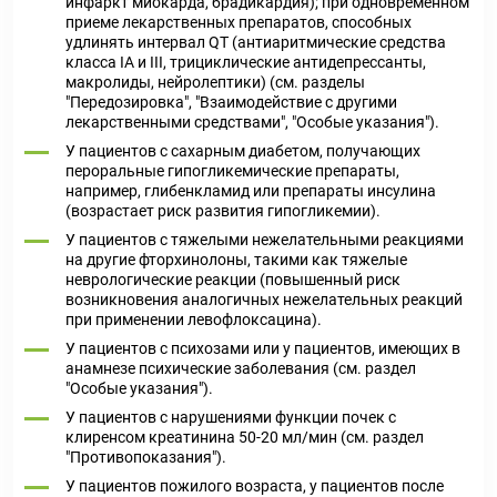
инфаркт миокарда, брадикардия); при одновременном
приеме лекарственных препаратов, способных
удлинять интервал QT (антиаритмические средства
класса IA и III, трициклические антидепрессанты,
макролиды, нейролептики) (см. разделы
"Передозировка", "Взаимодействие с другими
лекарственными средствами", "Особые указания").
У пациентов с сахарным диабетом, получающих
пероральные гипогликемические препараты,
например, глибенкламид или препараты инсулина
(возрастает риск развития гипогликемии).
У пациентов с тяжелыми нежелательными реакциями
на другие фторхинолоны, такими как тяжелые
неврологические реакции (повышенный риск
возникновения аналогичных нежелательных реакций
при применении левофлоксацина).
У пациентов с психозами или у пациентов, имеющих в
анамнезе психические заболевания (см. раздел
"Особые указания").
У пациентов с нарушениями функции почек с
клиренсом креатинина 50-20 мл/мин (см. раздел
"Противопоказания").
У пациентов пожилого возраста, у пациентов после