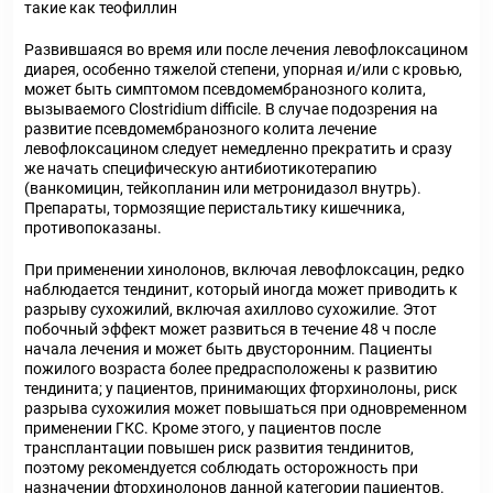
такие как теофиллин
Развившаяся во время или после лечения левофлоксацином
диарея, особенно тяжелой степени, упорная и/или с кровью,
может быть симптомом псевдомембранозного колита,
вызываемого Clostridium difficile. В случае подозрения на
развитие псевдомембранозного колита лечение
левофлоксацином следует немедленно прекратить и сразу
же начать специфическую антибиотикотерапию
(ванкомицин, тейкопланин или метронидазол внутрь).
Препараты, тормозящие перистальтику кишечника,
противопоказаны.
При применении хинолонов, включая левофлоксацин, редко
наблюдается тендинит, который иногда может приводить к
разрыву сухожилий, включая ахиллово сухожилие. Этот
побочный эффект может развиться в течение 48 ч после
начала лечения и может быть двусторонним. Пациенты
пожилого возраста более предрасположены к развитию
тендинита; у пациентов, принимающих фторхинолоны, риск
разрыва сухожилия может повышаться при одновременном
применении ГКС. Кроме этого, у пациентов после
трансплантации повышен риск развития тендинитов,
поэтому рекомендуется соблюдать осторожность при
назначении фторхинолонов данной категории пациентов.