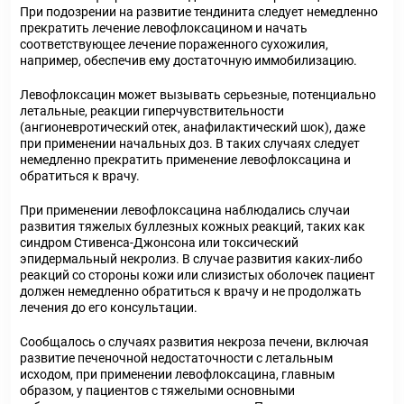
При подозрении на развитие тендинита следует немедленно
прекратить лечение левофлоксацином и начать
соответствующее лечение пораженного сухожилия,
например, обеспечив ему достаточную иммобилизацию.
Левофлоксацин может вызывать серьезные, потенциально
летальные, реакции гиперчувствительности
(ангионевротический отек, анафилактический шок), даже
при применении начальных доз. В таких случаях следует
немедленно прекратить применение левофлоксацина и
обратиться к врачу.
При применении левофлоксацина наблюдались случаи
развития тяжелых буллезных кожных реакций, таких как
синдром Стивенса-Джонсона или токсический
эпидермальный некролиз. В случае развития каких-либо
реакций со стороны кожи или слизистых оболочек пациент
должен немедленно обратиться к врачу и не продолжать
лечения до его консультации.
Сообщалось о случаях развития некроза печени, включая
развитие печеночной недостаточности с летальным
исходом, при применении левофлоксацина, главным
образом, у пациентов с тяжелыми основными