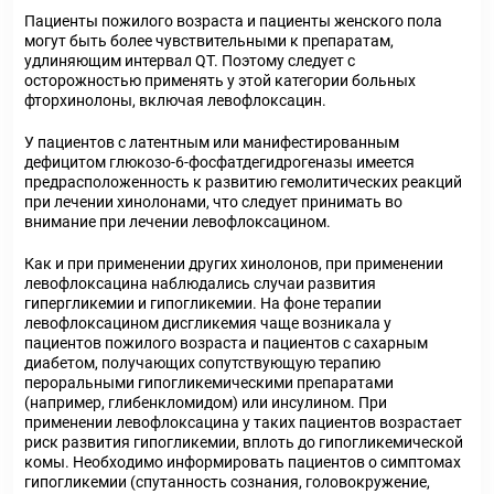
Пациенты пожилого возраста и пациенты женского пола
могут быть более чувствительными к препаратам,
удлиняющим интервал QT. Поэтому следует с
осторожностью применять у этой категории больных
фторхинолоны, включая левофлоксацин.
У пациентов с латентным или манифестированным
дефицитом глюкозо-6-фосфатдегидрогеназы имеется
предрасположенность к развитию гемолитических реакций
при лечении хинолонами, что следует принимать во
внимание при лечении левофлоксацином.
Как и при применении других хинолонов, при применении
левофлоксацина наблюдались случаи развития
гипергликемии и гипогликемии. На фоне терапии
левофлоксацином дисгликемия чаще возникала у
пациентов пожилого возраста и пациентов с сахарным
диабетом, получающих сопутствующую терапию
пероральными гипогликемическими препаратами
(например, глибенкломидом) или инсулином. При
применении левофлоксацина у таких пациентов возрастает
риск развития гипогликемии, вплоть до гипогликемической
комы. Необходимо информировать пациентов о симптомах
гипогликемии (спутанность сознания, головокружение,