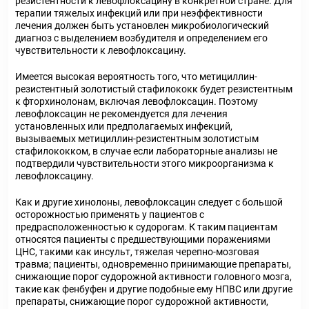
резистентности к левофлоксацину в конкретной стране. Для
терапии тяжелых инфекций или при неэффективности
лечения должен быть установлен микробиологический
диагноз с выделением возбудителя и определением его
чувствительности к левофлоксацину.
Имеется высокая вероятность того, что метициллин-
резистентный золотистый стафилококк будет резистентным
к фторхинолонам, включая левофлоксацин. Поэтому
левофлоксацин не рекомендуется для лечения
установленных или предполагаемых инфекций,
вызываемых метициллин-резистентным золотистым
стафилококком, в случае если лабораторные анализы не
подтвердили чувствительности этого микроорганизма к
левофлоксацину.
Как и другие хинолоны, левофлоксацин следует с большой
осторожностью применять у пациентов с
предрасположенностью к судорогам. К таким пациентам
относятся пациенты с предшествующими поражениями
ЦНС, такими как инсульт, тяжелая черепно-мозговая
травма; пациенты, одновременно принимающие препараты,
снижающие порог судорожной активности головного мозга,
такие как фенбуфен и другие подобные ему НПВС или другие
препараты, снижающие порог судорожной активности,