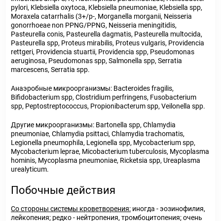
pylori, Klebsiella oxytoca, Klebsiella pneumoniae, Klebsiella spp,
Moraxela catarrhalis (3+/p-, Morganella morganii, Neisseria
gonorrhoeae non PPNG/PPNG, Neisseria meningitidis,
Pasteurella conis, Pasteurella dagmatis, Pasteurella multocida,
Pasteurella spp, Proteus mirabilis, Proteus vulgaris, Providencia
rettgeri, Providencia stuartii, Providencia spp, Pseudomonas
aeruginosa, Pseudomonas spp, Salmonella spp, Serratia
marcescens, Serratia spp.
Анаэробные микроорганизмы: Bacteroides fragilis,
Bifidobacterium spp, Clostridium perfringens, Fusobacterium
spp, Peptostreptococcus, Propionibacterum spp, Veilonella spp.
Другие микроорганизмы: Bartonella spp, Chlamydia
pneumoniae, Chlamydia psittaci, Chlamydia trachomatis,
Legionella pneumophila, Legionella spp, Mycobacterium spp,
Mycobacterium leprae, Micobacterium tuberculosis, Mycoplasma
hominis, Mycoplasma pneumoniae, Ricketsia spp, Ureaplasma
urealyticum.
Побочные действия
Со стороны системы кроветворения:
иногда - эозинофилия,
лейкопения; редко - нейтропения, тромбоцитопения; очень