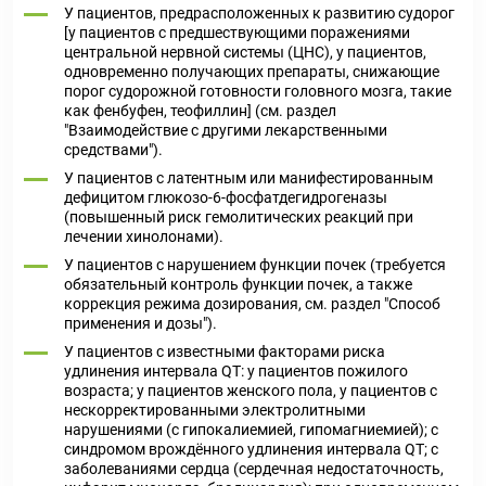
У пациентов, предрасположенных к развитию судорог
[у пациентов с предшествующими поражениями
центральной нервной системы (ЦНС), у пациентов,
одновременно получающих препараты, снижающие
порог судорожной готовности головного мозга, такие
как фенбуфен, теофиллин] (см. раздел
"Взаимодействие с другими лекарственными
средствами").
У пациентов с латентным или манифестированным
дефицитом глюкозо-6-фосфатдегидрогеназы
(повышенный риск гемолитических реакций при
лечении хинолонами).
У пациентов с нарушением функции почек (требуется
обязательный контроль функции почек, а также
коррекция режима дозирования, см. раздел "Способ
применения и дозы").
У пациентов с известными факторами риска
удлинения интервала QT: y пациентов пожилого
возраста; у пациентов женского пола, у пациентов с
нескорректированными электролитными
нарушениями (с гипокалиемией, гипомагниемией); с
синдромом врождённого удлинения интервала QT; с
заболеваниями сердца (сердечная недостаточность,