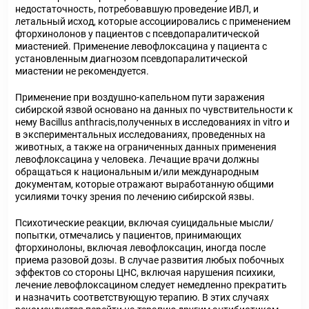
недостаточность, потребовавшую проведение ИВЛ, и
летальный исход, которые ассоциировались с применением
фторхинолонов у пациентов с псевдопаралитической
миастенией. Применение левофлоксацина у пациента с
установленным диагнозом псевдопаралитической
миастении не рекомендуется.
Применение при воздушно-капельном пути заражения
сибирской язвой основано на данных по чувствительности к
нему Bacillus anthrасis,полученных в исследованиях in vitro и
в экспериментальных исследованиях, проведенных на
животных, а также на ограниченных данных применения
левофлоксацина у человека. Лечащие врачи должны
обращаться к национальным и/или международным
документам, которые отражают выработанную общими
усилиями точку зрения по лечению сибирской язвы.
Психотические реакции, включая суицидальные мысли/
попытки, отмечались у пациентов, принимающих
фторхинолоны, включая левофлоксацин, иногда после
приема разовой дозы. В случае развития любых побочных
эффектов со стороны ЦНС, включая нарушения психики,
лечение левофлоксацином следует немедленно прекратить
и назначить соответствующую терапию. В этих случаях