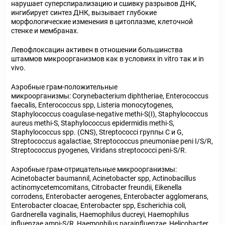
нарушает суперспирализацию и сшивку разрывов ДНК,
ингибирует синтез ДНК, вызывает глубокие
морфологические изменения в цитоплазме, клеточной
стенке и мембранах.
Левофлоксацин активен в отношении большинства
штаммов микроорганизмов как в условиях in vitro так и in
vivo.
Аэробные грам-положительные
микроорганизмы: Corynebacterium diphtheriae, Enterococcus
faecalis, Enterococcus spp, Listeria monocytogenes,
Staphylococcus coagulase-negative methi-S(I), Staphylococcus
aureus methi-S, Staphylococcus epidermidis methi-S,
Staphylococcus spp. (CNS), Streptococci группы С и G,
Streptococcus agalactiae, Streptococcus pneumoniae peni I/S/R,
Streptococcus pyogenes, Viridans streptococci peni-S/R.
Аэробные грам-отрицательные микроорганизмы:
Acinetobacter baumannil, Acinetobacter spp, Actinobacillus
actinomycetemcomitans, Citrobacter freundii, Eikenella
corrodens, Enterobacter aerogenes, Enterobacter agglomerans,
Enterobacter cloacae, Enterobacter spp, Escherichia coli,
Gardnerella vaginalis, Haemophilus ducreyi, Haemophilus
influenzae ampi-S/R, Haemophilus parainfluenzae, Helicobacter