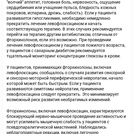
"волчий" аппетит, головная боль, нервозность, ощущение
сердцебиения или учащение пульса, бледность кожных
покровов, испарина, дрожь, слабость). Если у пациента
развивается гипогликемия, необходимо немедленно
прекратить лечение левофлоксацином и начать
соответствующую терапию. В этих случаях рекомендуется
перейти на терапию другим антибиотиком, отличным от
фторхинолонов, если это возможно. При проведении
лечения левофлоксацином у пациентов пожилого возраста,
у пациентов с сахарным диабетом рекомендуется
тщательный мониторинг концентрации глюкозы в крови.
У пациентов, принимающих фторхинолоны, включая
левофлоксацин, сообщалось о случаях развития сенсорной
и сенсорно-моторной периферической невропатии, начало
которой может быть быстрым. Если у пациента
развиваются симптомы нейропатии, применение
левофлоксацина следует прекратить. Это минимизирует
возможный риск развития необратимых изменений.
Фторхинолоны, включая левофлоксацин, характеризуются
блокирующей нервно-мышечное проведение активностью и
могут усиливать мышечную слабость у пациентов с
псевдопаралитической миастенией. Наблюдались
неблагоприятные реакции, включая легочную