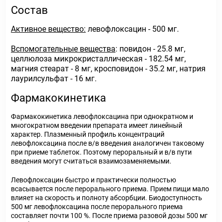
Состав
Активное вещество:
левофлоксацин - 500 мг.
Вспомогательные вещества
: повидон - 25.8 мг,
целлюлоза микрокристаллическая - 182.54 мг,
магния стеарат - 8 мг, кросповидон - 35.2 мг, натрия
лаурилсульфат - 16 мг.
Фармакокинетика
Фармакокинетика левофлоксацина при однократном и
многократном введении препарата имеет линейный
характер. Плазменный профиль концентраций
левофлоксацина после в/в введения аналогичен таковому
при приеме таблеток. Поэтому пероральный и в/в пути
введения могут считаться взаимозаменяемыми.
Левофлоксацин быстро и практически полностью
всасывается после перорального приема. Прием пищи мало
влияет на скорость и полноту абсорбции. Биодоступность
500 мг левофлоксацина после перорального приема
составляет почти 100 %. После приема разовой дозы 500 мг