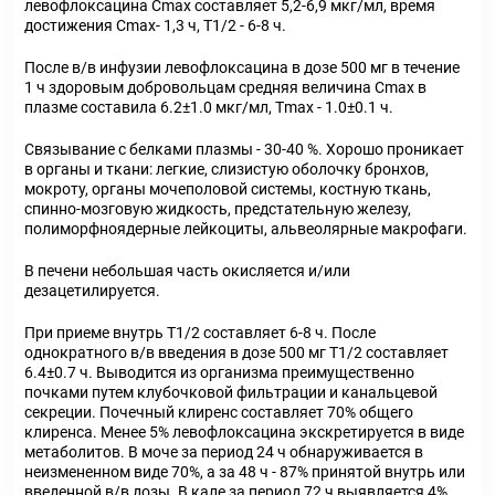
левофлоксацина С
mах
составляет 5,2-6,9 мкг/мл, время
достижения С
mах
- 1,3 ч, Т
1/2
- 6-8 ч.
После в/в инфузии левофлоксацина в дозе 500 мг в течение
1 ч здоровым добровольцам средняя величина C
max
в
плазме составила 6.2±1.0 мкг/мл, Т
max
- 1.0±0.1 ч.
Связывание с белками плазмы - 30-40 %. Хорошо проникает
в органы и ткани: легкие, слизистую оболочку бронхов,
мокроту, органы мочеполовой системы, костную ткань,
спинно-мозговую жидкость, предстательную железу,
полиморфноядерные лейкоциты, альвеолярные макрофаги.
В печени небольшая часть окисляется и/или
дезацетилируется.
При приеме внутрь T
1/2
составляет 6-8 ч. После
однократного в/в введения в дозе 500 мг T
1/2
составляет
6.4±0.7 ч. Выводится из организма преимущественно
почками путем клубочковой фильтрации и канальцевой
секреции. Почечный клиренс составляет 70% общего
клиренса. Менее 5% левофлоксацина экскретируется в виде
метаболитов. В моче за период 24 ч обнаруживается в
неизмененном виде 70%, а за 48 ч - 87% принятой внутрь или
введенной в/в дозы. В кале за период 72 ч выявляется 4%