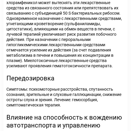
хлорамфеникол может вытеснять эти лекарственные
средства из связанного состояния или препятствовать их
связыванию с субъединицей 50 S бактериальных рибосом.
Одновременное назначение с лекарственными средствами,
угнетающими кроветворение (сульфаниламиды,
цитостатики), влияющими на обмен веществ в печени, с
лучевой терапией увеличивает риск развития побочного
действия. При назначении с пероральными
гипогликемическими лекарственными средствами
отмечается усиление их действия (за счет подавления
метаболизма в печени и повышения их концентрации в
плазме). Миелотоксичные лекарственные средства
усиливают проявления гематотоксичности препарата.
Передозировка
Симптомы: психомоторные расстройства, спутанность
сознания, зрительные и слуховые галлюцинации, снижение
остроты слуха и зрения. Лечение: гемосорбция,
симптоматическая терапия.
Влияние на способность к вождению
автотранспорта и управлению