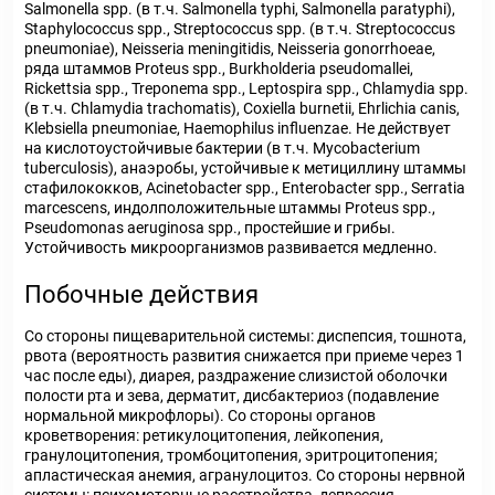
Salmonella spp. (в т.ч. Salmonella typhi, Salmonella paratyphi),
Staphylococcus spp., Streptococcus spp. (в т.ч. Streptococcus
pneumoniae), Neisseria meningitidis, Neisseria gonorrhoeae,
ряда штаммов Proteus spp., Burkholderia pseudomallei,
Rickettsia spp., Treponema spp., Leptospira spp., Chlamydia spp.
(в т.ч. Chlamydia trachomatis), Coxiella burnetii, Ehrlichia canis,
Klebsiella pneumoniae, Haemophilus influenzae. He действует
на кислотоустойчивые бактерии (в т.ч. Mycobacterium
tuberculosis), анаэробы, устойчивые к метициллину штаммы
стафилококков, Acinetobacter spp., Enterobacter spp., Serratia
marcescens, индолположительные штаммы Proteus spp.,
Pseudomonas aeruginosa spp., простейшие и грибы.
Устойчивость микроорганизмов развивается медленно.
Побочные действия
Со стороны пищеварительной системы: диспепсия, тошнота,
рвота (вероятность развития снижается при приеме через 1
час после еды), диарея, раздражение слизистой оболочки
полости рта и зева, дерматит, дисбактериоз (подавление
нормальной микрофлоры). Со стороны органов
кроветворения: ретикулоцитопения, лейкопения,
гранулоцитопения, тромбоцитопения, эритроцитопения;
апластическая анемия, агранулоцитоз. Со стороны нервной