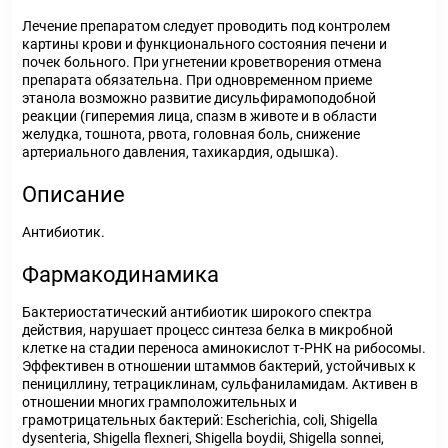
Лечение препаратом следует проводить под контролем
картины крови и функционального состояния печени и
почек больного. При угнетении кроветворения отмена
препарата обязательна. При одновременном приеме
этанола возможно развитие дисульфирамоподобной
реакции (гиперемия лица, спазм в животе и в области
желудка, тошнота, рвота, головная боль, снижение
артериального давления, тахикардия, одышка).
Описание
Антибиотик.
Фармакодинамика
Бактериостатический антибиотик широкого спектра
действия, нарушает процесс синтеза белка в микробной
клетке на стадии переноса аминокислот т-РНК на рибосомы.
Эффективен в отношении штаммов бактерий, устойчивых к
пенициллину, тетрациклинам, сульфаниламидам. Активен в
отношении многих грамположительных и
грамотрицательных бактерий: Escherichia, coli, Shigella
dysenteria, Shigella flexneri, Shigella boydii, Shigella sonnei,