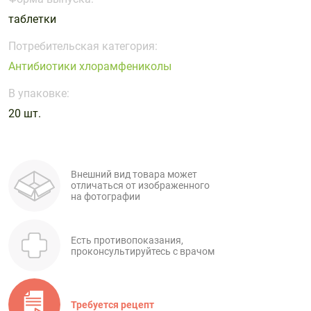
Поливитаминные
При
и гриппе
таблетки
комплексы
простуде
Противоаллергические
Противовоспалительные
Пробиотики
Сахарный
препараты
препараты
Потребительская категория:
диабет
Антибиотики хлорамфениколы
Противогрибковые
Противоопухолевые
Тонизирующие
Фиточай/
препараты
препараты
В упаковке:
чай
Противопаразитарные
Растительные
20 шт.
препараты
препараты
Сердечно-
Система
сосудистые
обмена
Внешний вид товара может
препараты
веществ
отличаться от изображенного
на фотографии
Средства
Стоматологические
от
препараты
алкоголизма
Есть противопоказания,
и курения
проконсультируйтесь с врачом
Требуется рецепт