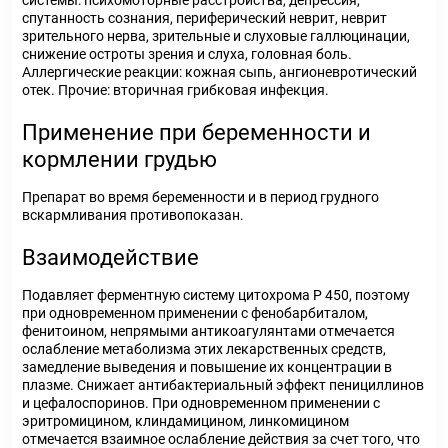
системы: психомоторные расстройства, депрессия,
спутанность сознания, периферический неврит, неврит
зрительного нерва, зрительные и слуховые галлюцинации,
снижение остроты зрения и слуха, головная боль.
Аллергические реакции: кожная сыпь, ангионевротический
отек. Прочие: вторичная грибковая инфекция.
Применение при беременности и
кормлении грудью
Препарат во время беременности и в период грудного
вскармливания противопоказан.
Взаимодействие
Подавляет ферментную систему цитохрома Р 450, поэтому
при одновременном применении с фенобарбиталом,
фенитоином, непрямыми антикоагулянтами отмечается
ослабление метаболизма этих лекарственных средств,
замедление выведения и повышение их концентрации в
плазме. Снижает антибактериальный эффект пенициллинов
и цефалоспоринов. При одновременном применении с
эритромицином, клиндамицином, линкомицином
отмечается взаимное ослабление действия за счет того, что