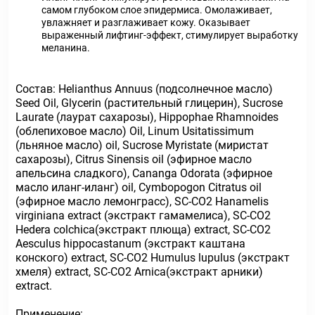
самом глубоком слое эпидермиса. Омолаживает,
увлажняет и разглаживает кожу. Оказывает
выраженный лифтинг-эффект, стимулирует выработку
меланина.
Состав:
Helianthus Annuus (подсолнечное масло)
Seed Oil, Glycerin (растительный глицерин), Sucrose
Laurate (лаурат сахарозы), Hippophae Rhamnoides
(облепиховое масло) Oil, Linum Usitatissimum
(льняное масло) oil, Sucrose Myristate (миристат
сахарозы), Citrus Sinensis oil (эфирное масло
апельсина сладкого), Сananga Odorata (эфирное
масло иланг-иланг) oil, Cymbopogon Citratus oil
(эфирное масло лемонграсс), SC-CO2 Hanamelis
virginiana extract (экстракт гамамелиса), SC-CO2
Hedera colchica(экстракт плюща) extract, SC-CO2
Aesculus hippocastanum (экстракт каштана
конского) extract, SC-CO2 Humulus lupulus (экстракт
хмеля) extract, SC-CO2 Arnica(экстракт арники)
extract.
Применение: