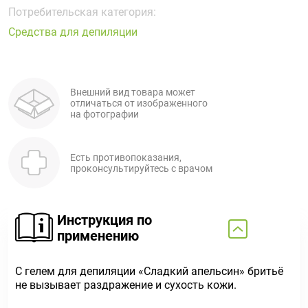
Поливитаминные
При
и гриппе
Потребительская категория:
комплексы
простуде
Противоаллергические
Противовоспалительные
Средства для депиляции
Пробиотики
Сахарный
препараты
препараты
диабет
Противогрибковые
Противоопухолевые
Тонизирующие
Фиточай/
препараты
препараты
Внешний вид товара может
чай
отличаться от изображенного
Противопаразитарные
Растительные
на фотографии
препараты
препараты
Сердечно-
Система
Есть противопоказания,
сосудистые
обмена
проконсультируйтесь с врачом
препараты
веществ
Средства
Стоматологические
от
препараты
Инструкция по
алкоголизма
применению
и курения
С гелем для депиляции «Сладкий апельсин» бритьё
не вызывает раздражение и сухость кожи.