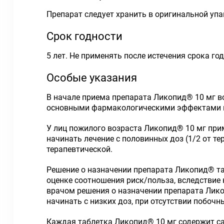
Препарат следует хранить в оригинальной упа
Срок годности
5 лет. Не применять после истечения срока год
Особые указания
В начале приема препарата Ликопид
®
10 мг в
основными фармакологическими эффектами 
У лиц пожилого возраста Ликопид
®
10 мг при
начинать лечение с половинных доз (1/2 от т
терапевтической.
Решение о назначении препарата Ликопид
®
та
оценке соотношения риск/польза, вследствие 
врачом решения о назначении препарата Лик
начинать с низких доз, при отсутствии побоч
Каждая таблетка Ликопид
®
10 мг содержит са