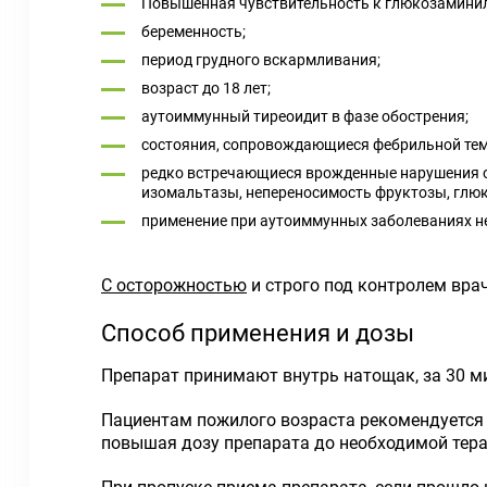
Повышенная чувствительность к глюкозаминил
беременность;
период грудного вскармливания;
возраст до 18 лет;
аутоиммунный тиреоидит в фазе обострения;
состояния, сопровождающиеся фебрильной темп
редко встречающиеся врожденные нарушения об
изомальтазы, непереносимость фруктозы, глюк
применение при аутоиммунных заболеваниях не
С осторожностью
и строго под контролем вра
Способ применения и дозы
Препарат принимают внутрь натощак, за 30 м
Пациентам пожилого возраста рекомендуется н
повышая дозу препарата до необходимой тера