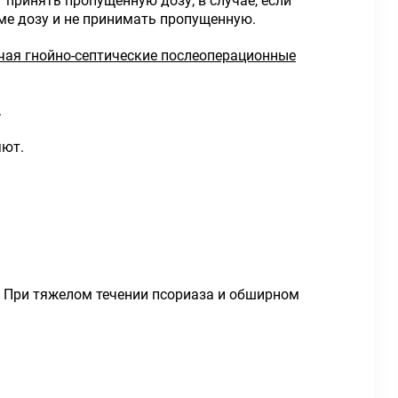
 принять пропущенную дозу; в случае, если
ме дозу и не принимать пропущенную.
ючая гнойно-септические послеоперационные
.
яют.
ут. При тяжелом течении псориаза и обширном