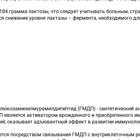
.184 грамма лактозы, что следует учитывать больным, ст
ся снижение уровня лактазы – фермента, необходимого дл
глюкозаминилмурамилдипептид (ГМДП) - синтетический ан
П является активатором врожденного и приобретенного им
ий; оказывает адъювантный эффект в развитии иммунолог
уется посредством связывания ГМДП с внутриклеточным 