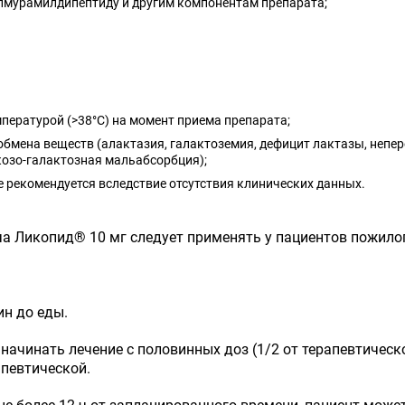
мурамилдипептиду и другим компонентам препарата;
ературой (>38°С) на момент приема препарата;
мена веществ (алактазия, галактоземия, дефицит лактазы, непер
озо-галактозная мальабсорбция);
 рекомендуется вследствие отсутствия клинических данных.
ча Ликопид
®
10 мг следует применять у пациентов пожилог
ин до еды.
ачинать лечение с половинных доз (1/2 от терапевтическ
певтической.