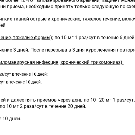
не более 12 ч от запланированного времени, пациент может
ени приема, необходимо принять только следующую по схе
гких тканей острые и хронические, тяжелое течение, вкл
ей.
ение, тяжелые формы):
по 10 мг 1 раз/сут в течение 6 дней
ечение 3 дней. После перерыва в 3 дня курс лечения повтор
иломавирусная инфекция, хронический трихомониаз):
/сут в течение 10 дней;
ут в течение 10 дней.
дней и далее пять приемов через день по 10–20 мг 1 раз/с
о 10 мг 2 раза/сут в течение 20 дней.
е 10 дней.