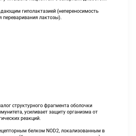
радающим гиполактазией (непереносимость
я переваривания лактозы).
алог структурного фрагмента оболочки
мунитета, усиливает защиту организма от
ических реакций.
рецепторным белком NOD2, локализованным в