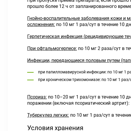
При пропуске приема препарата, если прошло 
прошло более 12 ч от запланированного врем
Гнойно-воспалительные заболевания кожи и мя
осложнения:
по 10 мг 1 раз/сут в течение 10 дн
Герпетическая инфекция (рецидивирующее теч
При офтальмогерпесе:
по 10 мг 2 раза/сут в т
Инфекции, передающиеся половым путем (пап
при папилломавирусной инфекции: по 10 мг 1 раз
при хроническом трихомониазе: по 10 мг 1 раз/с
Псориаз:
по 10–20 мг 1 раз/сут в течение 10 
поражении (включая псориатический артрит): п
Туберкулез легких:
по 10 мг 1 раз/сут в течени
Условия хранения