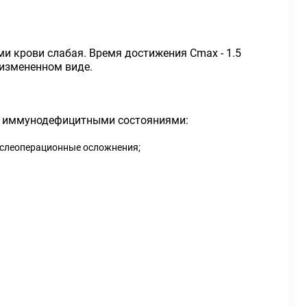
ми крови слабая. Время достижения C
max
- 1.5
еизмененном виде.
и иммунодефицитными состояниями:
послеоперационные осложнения;