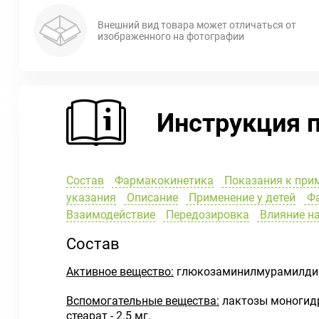
Внешний вид товара может отличаться от
изображенного на фотографии
Инструкция 
Состав
Фармакокинетика
Показания к при
указания
Описание
Применение у детей
Фа
Взаимодействие
Передозировка
Влияние на
Состав
Активное вещество:
глюкозаминилмурамилдип
Вспомогательные вещества:
лактозы моногидрат
стеарат - 2.5 мг.