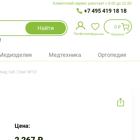
Клиентский сервис работает с 8.00 до 22.00
+7 495 419 18 18
0 ₽
Найти
Профиль
Избранное
Корзина
R
Избранное
(
0
)
Медизделия
Медтехника
Ортопедия
Войти
пид таб 10мг №10
БАД
Медицинская техника (приборы)
Наборы
Упаковка
Цена: