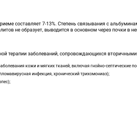
риеме составляет 7-13%. Степень связывания с альбумина
олитов не образует, выводится в основном через почки в н
сной терапии заболеваний, сопровождающихся вторичным
заболевания кожи и мягких тканей, включая гнойно-септические 
лломавирусная инфекция, хронический трихомониаз);
пес);