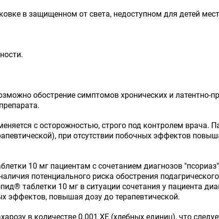
ковке в защищенном от света, недоступном для детей мест
ности.
озможно обострение симптомов хронических и латентно-пр
препарата.
меняется с осторожностью, строго под контролем врача. 
ерапевтической), при отсутствии побочных эффектов повы
блетки 10 мг пациентам с сочетанием диагнозов "псориаз"
наличия потенциального риска обострения подагрического 
опид
®
таблетки 10 мг в ситуации сочетания у пациента диаг
ных эффектов, повышая дозу до терапевтической.
харозу в количестве 0.001 ХЕ (хлебных единиц), что след