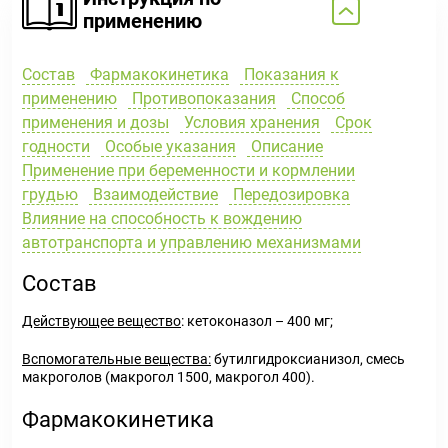
применению
Состав
Фармакокинетика
Показания к
применению
Противопоказания
Способ
применения и дозы
Условия хранения
Срок
годности
Особые указания
Описание
Применение при беременности и кормлении
грудью
Взаимодействие
Передозировка
Влияние на способность к вождению
автотранспорта и управлению механизмами
Состав
Действующее вещество
: кетоконазол – 400 мг;
Вспомогательные вещества:
бутилгидроксианизол, смесь
макроголов (макрогол 1500, макрогол 400).
Фармакокинетика