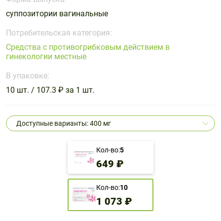
Поливитаминные
При
и гриппе
суппозитории вагинальные
комплексы
простуде
Противоаллергические
Противовоспалительные
Пробиотики
Сахарный
препараты
препараты
Потребительская категория:
диабет
Средства с противогрибковым действием в
Противогрибковые
Противоопухолевые
гинекологии местные
Тонизирующие
Фиточай/
препараты
препараты
чай
В упаковке:
Противопаразитарные
Растительные
препараты
препараты
10 шт. / 107.3 ₽ за 1 шт.
Сердечно-
Система
сосудистые
обмена
Доступные варианты: 400 мг
препараты
веществ
Средства
Стоматологические
Кол-во:
5
от
препараты
649 ₽
алкоголизма
и курения
Кол-во:
10
1 073 ₽