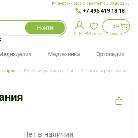
Клиентский сервис работает с 8.00 до 22.00
+7 495 419 18 18
0 ₽
Найти
Профиль
Избранное
Корзина
R
Избранное
(
0
)
Медизделия
Медтехника
Ортопедия
Войти
в горле
Лоротрицин-Алиум 12 шт таблетки для рассасывания
БАД
Медицинская техника (приборы)
ания
Наборы
Упаковка
Нет в наличии