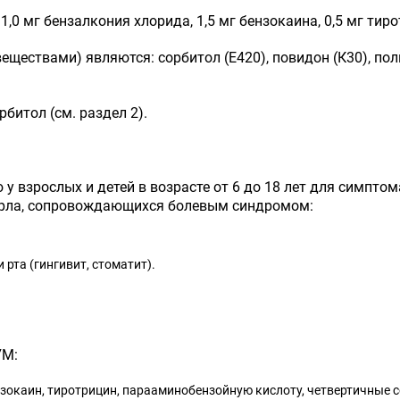
0 мг бензалкония хлорида, 1,5 мг бензокаина, 0,5 мг тиро
ществами) являются: сорбитол (Е420), повидон (К30), пол
итол (см. раздел 2).
зрослых и детей в возрасте от 6 до 18 лет для симптом
горла, сопровождающихся болевым синдромом:
 рта (гингивит, стоматит).
УМ:
бензокаин, тиротрицин, парааминобензойную кислоту, четвертичны