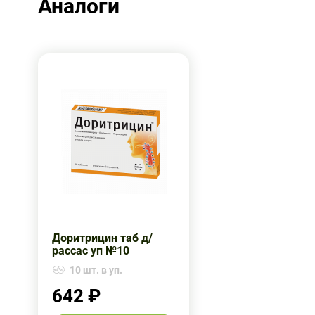
Аналоги
Доритрицин таб д/
рассас уп №10
10 шт. в уп.
642 ₽