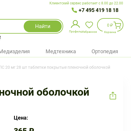
Клиентский сервис работает с 8.00 до 22.00
+7 495 419 18 18
0 ₽
Найти
Профиль
Избранное
Корзина
R
Избранное
(
0
)
Медизделия
Медтехника
Ортопедия
Войти
С 20 мг 28 шт таблетки покрытые пленочной оболочкой
БАД
Медицинская техника (приборы)
ночной оболочкой
Наборы
Упаковка
Цена: