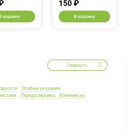
₽
150 ₽
В корзину
В корзину
Свернуть
одности
Особые указания
йствие
Передозировка
Влияние на