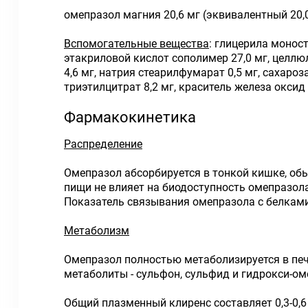
омепразол магния 20,6 мг (эквивалентный 20,
Вспомогательные вещества
: глицерила моност
этакриловой кислот сополимер 27,0 мг, целлюл
4,6 мг, натрия стеарилфумарат 0,5 мг, сахароза
триэтилцитрат 8,2 мг, краситель железа оксид 
Фармакокинетика
Распределение
Омепразол абсорбируется в тонкой кишке, обы
пищи не влияет на биодоступность омепразола
Показатель связывания омепразола с белками 
Метаболизм
Омепразол полностью метаболизируется в пе
метаболиты - сульфон, сульфид и гидрокси-о
Общий плазменный клиренс составляет 0,3-0,