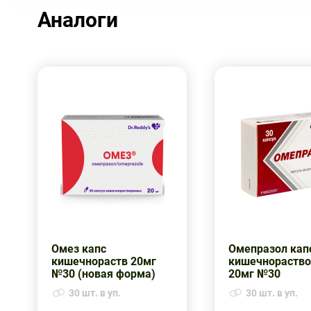
Аналоги
Омез капс
Омепразол кап
кишечнораств 20мг
кишечнораств
№30 (новая форма)
20мг №30
30 шт. в уп.
30 шт. в уп.