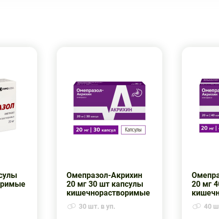
сулы
Омепразол-Акрихин
Омепра
оримые
20 мг 30 шт капсулы
20 мг 
кишечнорастворимые
кишеч
30 шт. в уп.
40 шт