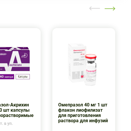
зол-Акрихин
Омепразол 40 мг 1 шт
40 шт капсулы
флакон лиофилизат
норастворимые
для приготовления
раствора для инфузий
. в уп.