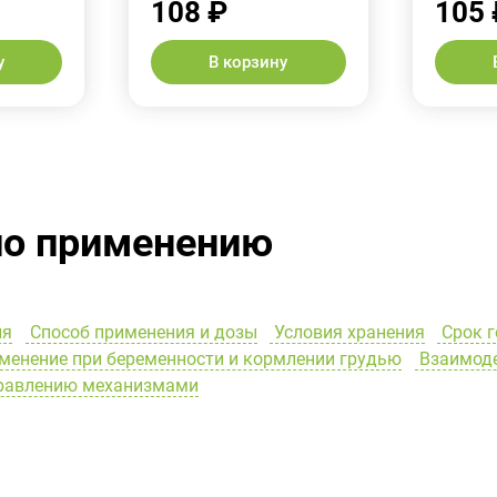
108 ₽
105 
у
В корзину
по применению
ия
Способ применения и дозы
Условия хранения
Срок г
енение при беременности и кормлении грудью
Взаимоде
правлению механизмами