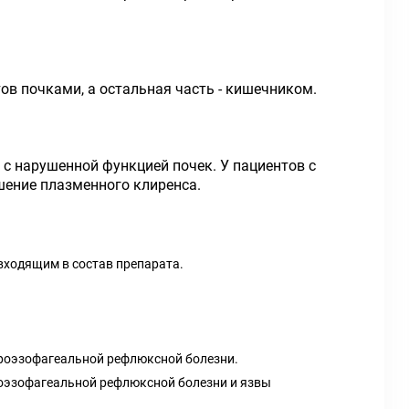
ов почками, а остальная часть - кишечником.
с нарушенной функцией почек. У пациентов с
шение плазменного клиренса.
входящим в состав препарата.
троэзофагеальной рефлюксной болезни.
роэзофагеальной рефлюксной болезни и язвы