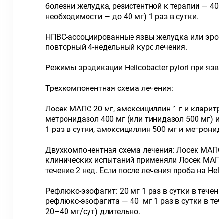
болезни желудка, резистентной к терапии — 40
необходимости — до 40 мг) 1 раз в сутки.
НПВС-ассоциированные язвы желудка или эрози
повторный 4-недельный курс лечения.
Режимы эрадикации Helicobacter pylori при яз
Трехкомпонентная схема лечения:
Лосек МАПС 20 мг, амоксициллин 1 г и кларитр
метронидазол 400 мг (или тинидазол 500 мг) и
1 раз в сутки, амоксициллин 500 мг и метронид
Двухкомпонентная схема лечения: Лосек МАПС 4
клинических испытаний применяли Лосек МАПС 
течение 2 нед. Если после лечения проба на He
Рефлюкс-эзофагит: 20 мг 1 раз в сутки в теч
рефлюкс-эзофагита — 40 мг 1 раз в сутки в те
20–40 мг/сут) длительно.