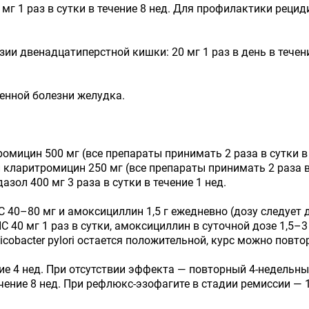
 мг 1 раз в сутки в течение 8 нед. Для профилактики реци
и двенадцатиперстной кишки: 20 мг 1 раз в день в течен
венной болезни желудка.
омицин 500 мг (все препараты принимать 2 раза в сутки в 
 кларитромицин 250 мг (все препараты принимать 2 раза в 
азол 400 мг 3 раза в сутки в течение 1 нед.
0–80 мг и амоксициллин 1,5 г ежедневно (дозу следует де
40 мг 1 раз в сутки, амоксициллин в суточной дозе 1,5–3 
licobacter pylori остается положительной, курс можно повто
ение 4 нед. При отсутствии эффекта — повторный 4-недельн
чение 8 нед. При рефлюкс-эзофагите в стадии ремиссии — 1