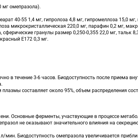
0 мг омепразола).
еарат 40-55 1,4 мг, гипролоза 4,8 мг, гипромеллоза 15,0 мг,
оза микрокристаллическая 220,0 мг, парафин 0,2 мг, макро
, сферические гранулы размер 0,250-0,355 22,0 мг, тальк 8,3
красный Е172 0,3 мг.
чно в течение 3-6 часов. Биодоступность после приема вн
.
плазмы составляет около 95%, объем распределения соста
чени. Основные ферменты, участвующие в процессе метаб
мепразол не оказывают значительного влияния на секреци
6 л/мин. Биодоступность омепразола увеличивается прибли