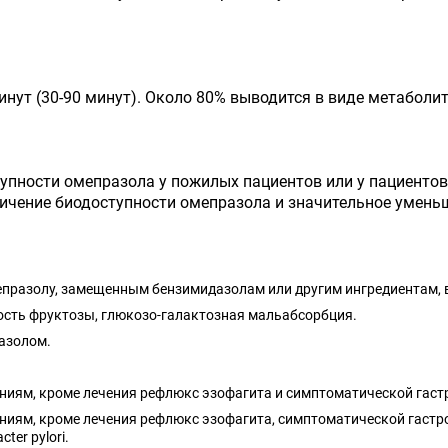
нут (30-90 минут). Около 80% выводится в виде метаболит
упности омепразола у пожилых пациентов или у пациентов 
ичение биодоступности омепразола и значительное умень
празолу, замещенным бензимидазолам или другим ингредиентам, 
сть фруктозы, глюкозо-галактозная мальабсорбция.
азолом.
заниям, кроме лечения рефлюкс эзофагита и симптоматической гас
заниям, кроме лечения рефлюкс эзофагита, симптоматической гаст
er pylori.