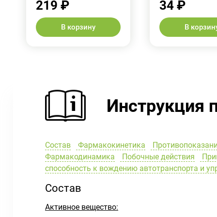
219 ₽
34 ₽
В корзину
В корзин
Инструкция 
Состав
Фармакокинетика
Противопоказан
Фармакодинамика
Побочные действия
Прим
способность к вождению автотранспорта и у
Состав
Активное вещество: