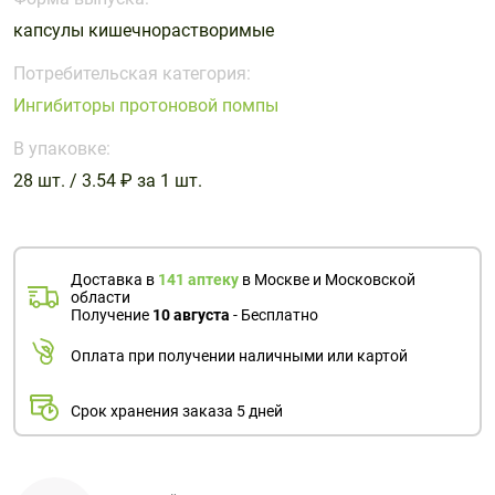
Поливитаминные
При
и гриппе
капсулы кишечнорастворимые
комплексы
простуде
Противоаллергические
Противовоспалительные
Пробиотики
Сахарный
препараты
препараты
Потребительская категория:
диабет
Ингибиторы протоновой помпы
Противогрибковые
Противоопухолевые
Тонизирующие
Фиточай/
препараты
препараты
В упаковке:
чай
Противопаразитарные
Растительные
28 шт. / 3.54 ₽ за 1 шт.
препараты
препараты
Сердечно-
Система
сосудистые
обмена
Доставка в
141 аптеку
в Москве и Московской
препараты
веществ
области
Получение
10 августа
- Бесплатно
Средства
Стоматологические
от
препараты
Оплата при получении наличными или картой
алкоголизма
и курения
Срок хранения заказа 5 дней