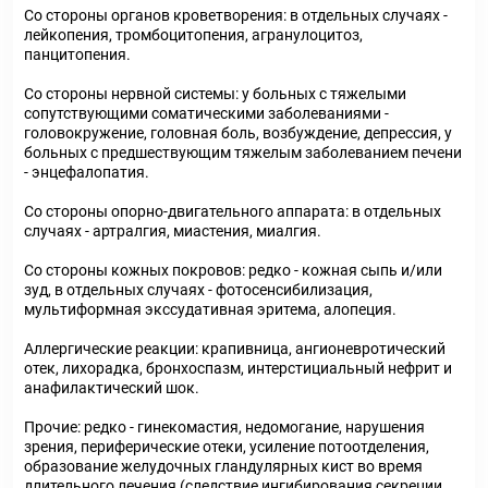
Со стороны органов кроветворения: в отдельных случаях -
лейкопения, тромбоцитопения, агранулоцитоз,
панцитопения.
Со стороны нервной системы: у больных с тяжелыми
сопутствующими соматическими заболеваниями -
головокружение, головная боль, возбуждение, депрессия, у
больных с предшествующим тяжелым заболеванием печени
- энцефалопатия.
Со стороны опорно-двигательного аппарата: в отдельных
случаях - артралгия, миастения, миалгия.
Со стороны кожных покровов: редко - кожная сыпь и/или
зуд, в отдельных случаях - фотосенсибилизация,
мультиформная экссудативная эритема, алопеция.
Аллергические реакции: крапивница, ангионевротический
отек, лихорадка, бронхоспазм, интерстициальный нефрит и
анафилактический шок.
Прочие: редко - гинекомастия, недомогание, нарушения
зрения, периферические отеки, усиление потоотделения,
образование желудочных гландулярных кист во время
длительного лечения (следствие ингибирования секреции