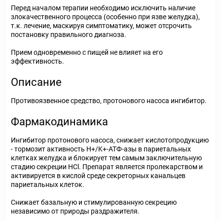
Перед началом терапии необходимо исключить наличие
злокачественного процесса (особенно при язве желудка),
т.к. лечение, маскируя симптоматику, может отсрочить
постановку правильного диагноза.
Прием одновременно с пищей не влияет на его
эффективность.
Описание
Противоязвенное средство, протонового насоса ингибитор.
Фармакодинамика
Ингибитор протонового насоса, снижает кислотопродукцию
- тормозит активность H+/K+-АТФ-азы в париетальных
клетках желудка и блокирует тем самым заключительную
стадию секреции HCl. Препарат является пролекарством и
активируется в кислой среде секреторных канальцев
париетальных клеток.
Снижает базальную и стимулированную секрецию
независимо от природы раздражителя.