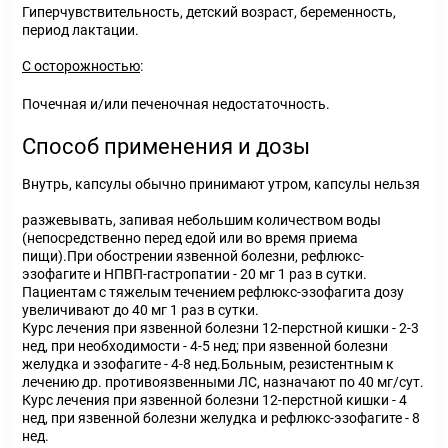
Гиперчувствительность, детский возраст, беременность,
период лактации.
C осторожностью
:
Почечная и/или печеночная недостаточность.
Способ применения и дозы
Внутрь, капсулы обычно принимают утром, капсулы нельзя
разжевывать, запивая небольшим количеством воды
(непосредственно перед едой или во время приема
пищи).При обострении язвенной болезни, рефлюкс-
эзофагите и НПВП-гастропатии - 20 мг 1 раз в сутки.
Пациентам с тяжелым течением рефлюкс-эзофагита дозу
увеличивают до 40 мг 1 раз в сутки.
Курс лечения при язвенной болезни 12-перстной кишки - 2-3
нед, при необходимости - 4-5 нед; при язвенной болезни
желудка и эзофагите - 4-8 нед.Больным, резистентным к
лечению др. противоязвенными ЛС, назначают по 40 мг/сут.
Курс лечения при язвенной болезни 12-перстной кишки - 4
нед, при язвенной болезни желудка и рефлюкс-эзофагите - 8
нед.