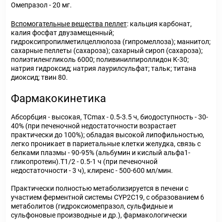
Омепразол - 20 мг.
Вспомогательные вещества пеллет
: кальция карбонат,
калия фосфат двузамещенный;
гидроксипропилметилцеллюлоза (гипромеллоза); маннитол;
сахарные пеллеты (сахароза); сахарный сироп (сахароза);
полиэтиленгликоль 6000; поливинилпироллидон К-30;
натрия гидроксид; натрия лаурилсульфат; тальк; титана
диоксид; твин 80.
Фармакокинетика
Абсорбция - высокая, TCmax - 0.5-3.5 ч, биодоступность - 30-
40% (при печеночной недостаточности возрастает
практически до 100%); обладая высокой липофильностью,
легко проникает в париетальные клетки желудка, связь с
белками плазмы - 90-95% (альбумин и кислый альфа1-
гликопротеин).T1/2 - 0.5-1 ч (при печеночной
недостаточности - 3 ч), клиренс - 500-600 мл/мин.
Практически полностью метаболизируется в печени с
участием ферментной системы CYP2C19, с образованием 6
метаболитов (гидроксиомепразол, сульфидные и
сульфоновые производные и др.), фармакологически