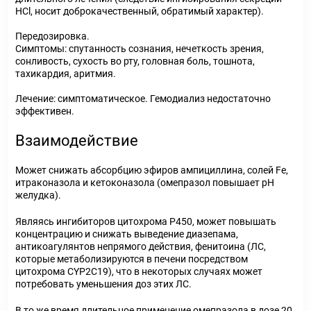
HCl, носит доброкачественный, обратимый характер).
Передозировка.
Симптомы: спутанность сознания, нечеткость зрения,
сонливость, сухость во рту, головная боль, тошнота,
тахикардия, аритмия.
Лечение: симптоматическое. Гемодиализ недостаточно
эффективен.
Взаимодействие
Может снижать абсорбцию эфиров ампициллина, солей Fe,
итраконазола и кетоконазола (омепразол повышает pH
желудка).
Являясь ингибиторов цитохрома P450, может повышать
концентрацию и снижать выведение диазепама,
антикоагулянтов непрямого действия, фенитоина (ЛС,
которые метаболизируются в печени посредством
цитохрома CYP2C19), что в некоторых случаях может
потребовать уменьшения доз этих ЛС.
В то же время длительное применение омепразола в дозе 20