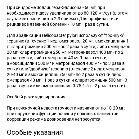
При синдроме Золлингера-Эллисона - 60 мг; при
необходимости дозу увеличивают до 80-120 мг/сут (в этом
случае ее назначают в 2-3 приема).Для профилактики
рецидивов язвенной болезни - 10 мг 1 раз в сутки.
Для эрадикации Helicobacter pylori используют "тройную"
терапию (в течение 1 нед: омепразол 20 мг, амоксициллин 1
г, кларитромицин 500 мг - по 2 раза в сутки; либо омепразол
20 мг, кларитромицин 250 мг, метронидазол 400 мг - по 2
раза в сутки; либо омепразол 40 мг 1 раз в сутки,
амоксициллин 500 мг и метронидазол 400 мг - по 3 раза в
сутки) или "двойную" терапию (в течение 2 нед: омепразол
20-40 мг и амоксициллин 750 мг - по 2 раза в сутки либо
омепразол 40 мг - 1 раз в сутки и кларитромицин 500 мг - 3
раза в сутки или амоксициллин 0.75-1.5 г - 2 раза в сутки).
Особый режим дозирования.
При печеночной недостаточности назначают по 10-20 мг;
при нарушении функции почек и у пожилых пациентов
коррекции режима дозирования не требуется.
Особые указания