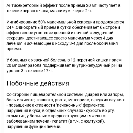
Антисекреторный эффект после приема 20 мг наступает в
течение первого часа, максимум - через 2 ч.
Ингибирование 50% максимальной секреции продолжается
24 ч.Однократный прием в сутки обеспечивает быстрое и
эффективное угнетение дневной и ночной желудочной
секреции, достигающее своего максимума через 4 дня
лечения и исчезающее к исходу 3-4 дня после окончания
приема.
У больных с язвенной болезнью 12-перстной кишки прием
20 мг омепразола поддерживает внутрижелудочный pH на
уровне 3 в течение 17 ч.
Побочные действия
Со стороны пищеварительной системы: диарея или запоры,
боль в животе, тошнота, рвота, метеоризм; в редких случаях
- повышение активности "печеночных" ферментов,
нарушения вкуса; в отдельных случаях - сухость во рту,
стоматит, у больных с предшествующим тяжелым
заболеванием печени - гепатит (в т.ч. с желтухой),
нарушение функции печени.