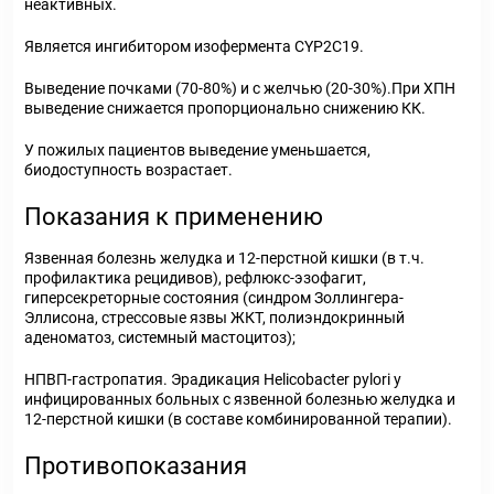
неактивных.
Является ингибитором изофермента CYP2C19.
Выведение почками (70-80%) и с желчью (20-30%).При ХПН
выведение снижается пропорционально снижению КК.
У пожилых пациентов выведение уменьшается,
биодоступность возрастает.
Показания к применению
Язвенная болезнь желудка и 12-перстной кишки (в т.ч.
профилактика рецидивов), рефлюкс-эзофагит,
гиперсекреторные состояния (синдром Золлингера-
Эллисона, стрессовые язвы ЖКТ, полиэндокринный
аденоматоз, системный мастоцитоз);
НПВП-гастропатия. Эрадикация Helicobacter pylori у
инфицированных больных с язвенной болезнью желудка и
12-перстной кишки (в составе комбинированной терапии).
Противопоказания