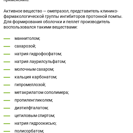
Активное вещество — омепразол, представитель клинико-
фармакологической группы ингибиторов протонной помпы.
Для формирования оболочки и пеллет производитель
воспользовался такими веществами:
маннитолом;
сахарозой;
натрия гидрофосфатом;
натрия лаурилсульфатом;
молочным сахаром;
кальция карбонатом;
гипромеллозой;
метакрилатом сополимера;
пропиленгликолем;
диэтилфталатом;
цетиловым спиртом;
натрия гидроокисью;
полисорбатом;