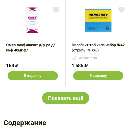
Омез лиофилизат д/р-ра д/
Пилобакт таб капс набор №42
инф 40мг фл
(стрипы №7х6)
42 шт. в уп.
168 ₽
1 585 ₽
В корзину
В корзину
Показать ещё
Содержание