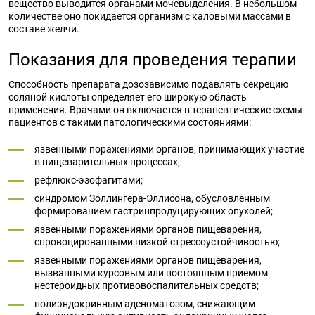
вещество выводится органами мочевыделения. В небольшом
количестве оно покидается организм с каловыми массами в
составе желчи.
Показания для проведения терапии
Способность препарата дозозависимо подавлять секрецию
соляной кислоты определяет его широкую область
применения. Врачами он включается в терапевтические схемы
пациентов с такими патологическими состояниями:
язвенными поражениями органов, принимающих участие
в пищеварительных процессах;
рефлюкс-эзофагитами;
синдромом Золлингера-Эллисона, обусловленным
формированием гастринпродуцирующих опухолей;
язвенными поражениями органов пищеварения,
спровоцированными низкой стрессоустойчивостью;
язвенными поражениями органов пищеварения,
вызванными курсовым или постоянным приемом
нестероидных противовоспалительных средств;
полиэндокринным аденоматозом, снижающим