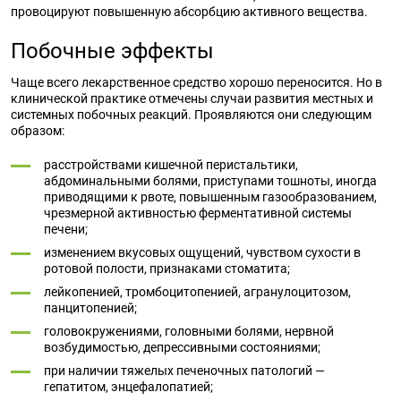
провоцируют повышенную абсорбцию активного вещества.
Побочные эффекты
Чаще всего лекарственное средство хорошо переносится. Но в
клинической практике отмечены случаи развития местных и
системных побочных реакций. Проявляются они следующим
образом:
расстройствами кишечной перистальтики,
абдоминальными болями, приступами тошноты, иногда
приводящими к рвоте, повышенным газообразованием,
чрезмерной активностью ферментативной системы
печени;
изменением вкусовых ощущений, чувством сухости в
ротовой полости, признаками стоматита;
лейкопенией, тромбоцитопенией, агранулоцитозом,
панцитопенией;
головокружениями, головными болями, нервной
возбудимостью, депрессивными состояниями;
при наличии тяжелых печеночных патологий —
гепатитом, энцефалопатией;