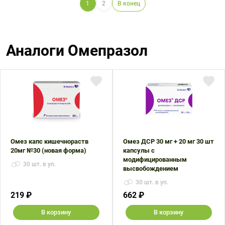
1
2
В конец
Аналоги Омепразол
Омез капс кишечнораств
Омез ДСР 30 мг + 20 мг 30 шт
20мг №30 (новая форма)
капсулы с
модифицированным
30 шт. в уп.
высвобождением
30 шт. в уп.
219 ₽
662 ₽
В корзину
В корзину