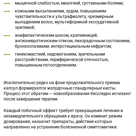
мышечной слабостью, миалгией, суставными болями;
кожными высыпаниями, зудом, повышением
чувствительности к ультрафиолету, чрезмерным
выпадением волос, мультиформной экссудативной
эритемой;
анафилактическим шоком, крапивницей,
ангионевротическим отеком, лихорадочным состоянием,
бронхоспазмами, интерстициальным нефритом;
гинекомастией, недомоганием, зрительными
расстройствами, периферической отечностью,
повышенным потоотделением.
Исключительно редко на фоне продолжительного приема
капсул формируются желудочные гландулярные кисты.
Процесс этот обратим — новообразования бесследно исчезают
после завершения терапии.
Каждый побочный эффект требует прекращения лечения и
незамедлительного обращения к врачу. Он изменит режим
дозирования, назначит препараты, действие которых
направленно на устранение болезненной симптоматики.