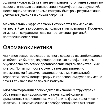
соляной кислоты. Ее хватает для правильного пищеварения, но
недостаточно для возникновения дискомфортных ощущений.
После однократного приема капсулы быстро и результативно
угнетается дневная и ночная секреция.
Максимальный эффект лечения отмечается примерно на
четвертый день курсового использования препарата. После его
отмены он сохраняется еще на протяжении трех дней,
постепенно ослабевая.
Фармакокинетика
Активное вещество лекарственного средства высвобождается
из оболочки быстро, но дозированно. Он липофильно, чем
обусловлено его легкое проникновение внутрь париетальных
клеток. Почти полностью омепразол связывается с
плазменными белками, накапливаясь в максимальной
терапевтической концентрации в кровеносном русле примерно
спустя три часа после приема капсулы.
Биотрансформация происходит в печеночных структурах с
образованием гидроксиомепразола, сульфидных и
сульфоновых производных. Метаболиты фармакологически
неактивны. Неизмененное и преобразовавшееся активное