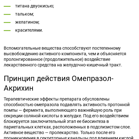
титана двуокисью;
тальком;
желатином;
красителями.
Вспомогательные вещества способствуют постепенному
высвобождению активного компонента, чем и объясняется
пролонгированное (продолжительное) воздействие
лекарственного средства на желудочно-кишечный тракт.
Принцип действия Омепразол-
Акрихин
Терапевтические эффекты препарата обусловлены
способностью омепразола подавлять активность протонной
помпы — фермента, выполняющего важнейшую роль при
секреции соляной кислоты в желудке. Под его воздействием
блокируется заключительный этап ее биосинтеза в
париетальных клетках, расположенных в подслизистом слое.
Активное вещество — пролекарство. Только после его
проникновения в секреторные канальцы под влиянием кислой