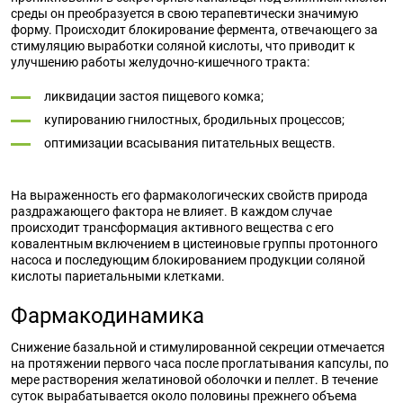
среды он преобразуется в свою терапевтически значимую
форму. Происходит блокирование фермента, отвечающего за
стимуляцию выработки соляной кислоты, что приводит к
улучшению работы желудочно-кишечного тракта:
ликвидации застоя пищевого комка;
купированию гнилостных, бродильных процессов;
оптимизации всасывания питательных веществ.
На выраженность его фармакологических свойств природа
раздражающего фактора не влияет. В каждом случае
происходит трансформация активного вещества с его
ковалентным включением в цистеиновые группы протонного
насоса и последующим блокированием продукции соляной
кислоты париетальными клетками.
Фармакодинамика
Снижение базальной и стимулированной секреции отмечается
на протяжении первого часа после проглатывания капсулы, по
мере растворения желатиновой оболочки и пеллет. В течение
суток вырабатывается около половины прежнего объема