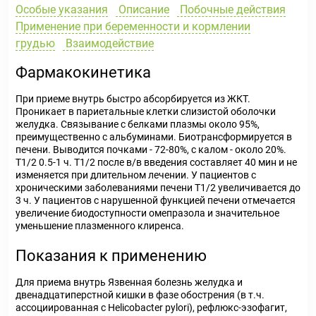
Особые указания
Описание
Побочные действия
Применение при беременности и кормлении
грудью
Взаимодействие
Фармакокинетика
При приеме внутрь быстро абсорбируется из ЖКТ.
Проникает в париетальные клетки слизистой оболочки
желудка. Связывание с белками плазмы около 95%,
преимущественно с альбуминами. Биотрансформируется в
печени. Выводится почками - 72-80%, с калом - около 20%.
T1/2 0.5-1 ч. T1/2 после в/в введения составляет 40 мин и не
изменяется при длительном лечении. У пациентов с
хроническими заболеваниями печени T1/2 увеличивается до
3 ч. У пациентов с нарушенной функцией печени отмечается
увеличение биодоступности омепразола и значительное
уменьшение плазменного клиренса.
Показания к применению
Для приема внутрь Язвенная болезнь желудка и
двенадцатиперстной кишки в фазе обострения (в т.ч.
ассоциированная с Helicobacter pylori), рефлюкс-эзофагит,