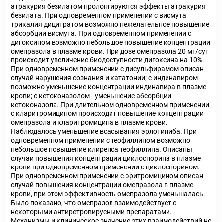
атракурия безилатом пролонгируются эффекты атракурия
безилата. При одновременном применении с висмута
трикалия дицитратом возможно нежелательное повышение
абсорбции висмута. При одновременном применении с
дигоксином возможно небольшое повышение концентрации
омепразола в плазме крови. При дозе омепразола 20 мг/сут
происходит увеличение биодоступности дигоксина на 10%.
При одновременном применении с дисульфирамом описан
случай нарушения сознания и кататонии; с индинавиром -
возможно уменьшение концентрации индинавира в плазме
крови; с кетоконазолом - уменьшение абсорбции
кетоконазола. При длительном одновременном применении
с кларитромицином происходит повышение концентраций
омепразола и кларитромицина в плазме крови.
Наблюдалось уменьшение всасывания эрлотиниба. При
одновременном применении с теофиллином возможно
небольшое повышение клиренса теофиллина. Описаны
случаи повышения концентрации циклоспорина в плазме
крови при одновременном применении с циклоспорином.
При одновременном применении с эритромицином описан
случай повышения концентрации омепразола в плазме
крови, при этом эффективность омепразола уменьшалась.
Было показано, что омепразол взаимодействует с
некоторыми антиретровирусными препаратами.
Механизмы и клиническое значение этих взаимодействий не