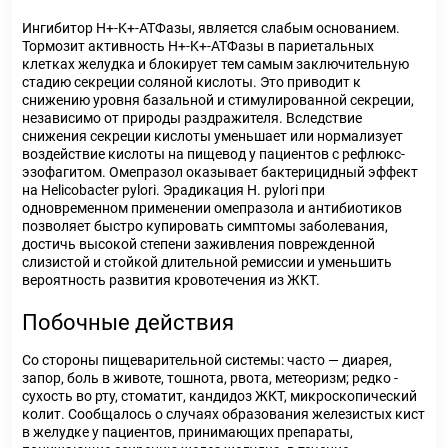
Ингибитор H+-K+-АТФазы, является слабым основанием.
Тормозит активность H+-K+-АТФазы в париетальных
клетках желудка и блокирует тем самым заключительную
стадию секреции соляной кислоты. Это приводит к
снижению уровня базальной и стимулированной секреции,
независимо от природы раздражителя. Вследствие
снижения секреции кислоты уменьшает или нормализует
воздействие кислоты на пищевод у пациентов с рефлюкс-
эзофагитом. Омепразол оказывает бактерицидный эффект
на Helicobacter pylori. Эрадикация H. pylori при
одновременном применении омепразола и антибиотиков
позволяет быстро купировать симптомы заболевания,
достичь высокой степени заживления поврежденной
слизистой и стойкой длительной ремиссии и уменьшить
вероятность развития кровотечения из ЖКТ.
Побочные действия
Со стороны пищеварительной системы: часто — диарея,
запор, боль в животе, тошнота, рвота, метеоризм; редко -
сухость во рту, стоматит, кандидоз ЖКТ, микроскопический
колит. Сообщалось о случаях образования железистых кист
в желудке у пациентов, принимающих препараты,