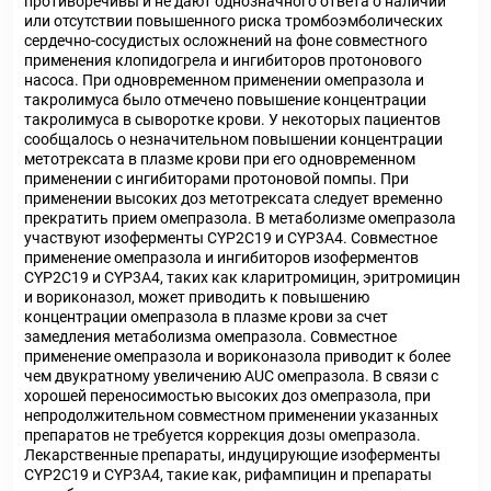
противоречивы и не дают однозначного ответа о наличии
или отсутствии повышенного риска тромбоэмболических
сердечно-сосудистых осложнений на фоне совместного
применения клопидогрела и ингибиторов протонового
насоса. При одновременном применении омепразола и
такролимуса было отмечено повышение концентрации
такролимуса в сыворотке крови. У некоторых пациентов
сообщалось о незначительном повышении концентрации
метотрексата в плазме крови при его одновременном
применении с ингибиторами протоновой помпы. При
применении высоких доз метотрексата следует временно
прекратить прием омепразола. В метаболизме омепразола
участвуют изоферменты CYP2C19 и CYP3A4. Совместное
применение омепразола и ингибиторов изоферментов
CYP2C19 и CYP3A4, таких как кларитромицин, эритромицин
и вориконазол, может приводить к повышению
концентрации омепразола в плазме крови за счет
замедления метаболизма омепразола. Совместное
применение омепразола и вориконазола приводит к более
чем двукратному увеличению AUC омепразола. В связи с
хорошей переносимостью высоких доз омепразола, при
непродолжительном совместном применении указанных
препаратов не требуется коррекция дозы омепразола.
Лекарственные препараты, индуцирующие изоферменты
CYP2C19 и CYP3A4, такие как, рифампицин и препараты