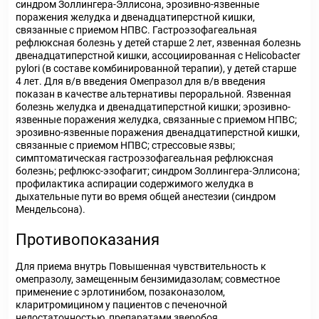
синдром Золлингера-Эллисона, эрозивно-язвенные
поражения желудка и двенадцатиперстной кишки,
связанные с приемом НПВС. Гастроэзофагеальная
рефлюксная болезнь у детей старше 2 лет, язвенная болезнь
двенадцатиперстной кишки, ассоциированная с Helicobacter
pylori (в составе комбинированной терапии), у детей старше
4 лет. Для в/в введения Омепразол для в/в введения
показан в качестве альтернативы пероральной. Язвенная
болезнь желудка и двенадцатиперстной кишки; эрозивно-
язвенные поражения желудка, связанные с приемом НПВС;
эрозивно-язвенные поражения двенадцатиперстной кишки,
связанные с приемом НПВС; стрессовые язвы;
симптоматическая гастроэзофагеальная рефлюксная
болезнь; рефлюкс-эзофагит; синдром Золлингера-Эллисона;
профилактика аспирации содержимого желудка в
дыхательные пути во время общей анестезии (синдром
Мендельсона).
Противопоказания
Для приема внутрь Повышенная чувствительность к
омепразолу, замещенным бензимидазолам; совместное
применение с эрлотинибом, позаконазолом,
кларитромицином у пациентов с печеночной
недостаточностью, препаратами зверобоя