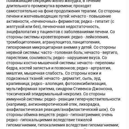
понижающие секрецию желез желудка, в течение
длительного промежутка времени; проходят
самостоятельно на фоне продолжения терапии. Со стороны
печени и желчевыводящих путей: нечасто - повышение
активности, «печеночных» ферментов; редко - гепатит (с
желтухой или без), печеночная недостаточность,
энцефалопатия у пациентов с заболеваниями печени. Со
стороны системы кроветворения: редко - лейкопения,
тромбоцитопения, агранулоцитоз, панцитопения,
гипохромная микроцитарная анемия у детей. Со стороны
нервной системы: часто - головная боль; нечасто - вертиго,
парестезии, сонливость; редко - нарушение вкуса. Со
стороны костно-мышечной системы: нечасто - переломы
бедра, костей запястья и позвонков; редко - артралгия,
миалгия, мышечная слабость. Со стороны кожи и
подкожных тканей: нечасто - дерматит, сыпь, зуд,
крапивница; редко - алопеция, фотосенсибилизация,
мультиформная эритема, синдром Стивенса-Джонсона,
токсический эпидермальный некролиз. Со стороны
иммунной системы: редко - реакции гиперчувствительности
(например, ангионевротический отек, лихорадка,
анафилактическая реакция/анафилактический шок). Со
стороны обмена веществ: редко - гипонатриемия; очень
редко - гипокальциемия вследствие тяжелой
гипомагниемии, гипокалиемия вследствие гипомагниемии;