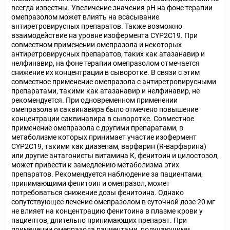
всегда известны. Увеличение значения рН на фоне терапии
омепразолом может влиять на всасывание
антиретровирусных препаратов. Также возможно
взаимодействие на уровне изофермента CYP2C19. При
совместном применении омепразола и некоторых
антиретровирусных препаратов, таких как атазанавир и
нелфинавир, на фоне терапии омепразолом отмечается
снижение их концентрации в сыворотке. В связи с этим
совместное применение омепразола с антиретровирусными
препаратами, такими как атазанавир и нелфинавир, не
рекомендуется. При одновременном применении
омепразола и саквинавира было отмечено повышение
концентрации саквинавира в сыворотке. Совместное
применение омепразола с другими препаратами, в
метаболизме которых принимает участие изофермент
CYP2C19, такими как диазепам, варфарин (R-варфарина)
или другие антагонисты витамина К, фенитоин и цилостозол,
может привести к замедлению метаболизма этих
препаратов. Рекомендуется наблюдение за пациентами,
принимающими фенитоин и омепразол, может
потребоваться снижение дозы фенитоина. Однако
сопутствующее лечение омепразолом в суточной дозе 20 мг
не влияет на концентрацию фенитоина в плазме крови у
пациентов, длительно принимающих препарат. При
применении омепразола пациентами, получающими