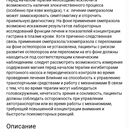
Перед началом терапии необходимо исключить
возможность наличия злокачественного процесса
(особенно при язве желудка), т.к. лечение омепразолом
может замаскировать симптоматику и отсрочить
правильную диагностику. На фоне применения омепразола
возможно искажение результатов лабораторных
исследований функции печени и показателей концентрации
гастрина в плазме крови. Хотя причинно-следственная
связь применения омепразола/эзомепразола с переломами
на фоне остеопороза не установлена, пациенты с риском
развития остеопороза или переломом на его фоне должны
находиться под соответствующим клиническим
наблюдением. следует рассмотреть возможность измерения
содержания магния перед началом терапии ингибиторами
протонного насоса и периодического контроля во время
проведения лечения Влияние на способность к управлению
транспортными средствами и работу с механизмами В связи
с тем, что во время терапии могут наблюдаться
головокружение, нечеткость зрения и сонливость, пациенты
должны соблюдать осторожность при управлении
автотранспортом или во время работы с механизмами,
требующей повышенной концентрации внимания и
быстроты психомоторных реакций.
Описание