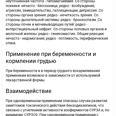
неуточненная частота - гипомагниемия. Со стороны
психики: нечасто - бессонница; редко - возбуждение,
агрессия, замешательство, галлюцинации, депрессия. Со
стороны органа зрения: редко - нечеткость зрения. Со
стороны дыхательной системы: редко - бронхоспазм. Со
стороны почек и мочевыводящих путей: редко -
интерстициальный нефрит. Со стороны половых органов и
молочной железы: редко - гинекомастия. Общие реакции:
нечасто - недомогание; редко - потливость, периферические
отеки.
Применение при беременности и
кормлении грудью
При беременности и в период грудного вскармливания
применение возможно в зависимости от используемой
лекарственной формы.
Взаимодействие
При одновременном применении описаны случаи развития
симптомов токсического действия бензодиазепинов, что
связано с угнетением активности изоферментов CYP3A и, по-
видимому, CYP2C9. При одновременном применении с