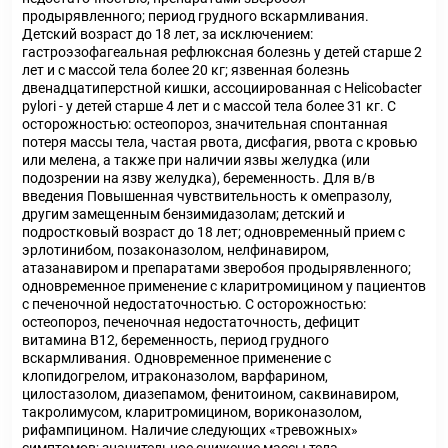
продырявленного; период грудного вскармливания.
Детский возраст до 18 лет, за исключением:
гастроэзофагеальная рефлюксная болезнь у детей старше 2
лет и с массой тела более 20 кг; язвенная болезнь
двенадцатиперстной кишки, ассоциированная с Helicobacter
pylori - у детей старше 4 лет и с массой тела более 31 кг. С
осторожностью: остеопороз, значительная спонтанная
потеря массы тела, частая рвота, дисфагия, рвота с кровью
или мелена, а также при наличии язвы желудка (или
подозрении на язву желудка), беременность. Для в/в
введения Повышенная чувствительность к омепразолу,
другим замещенным бензимидазолам; детский и
подростковый возраст до 18 лет; одновременный прием с
эрлотинибом, позаконазолом, нелфинавиром,
атазанавиром и препаратами зверобоя продырявленного;
одновременное применение с кларитромицином у пациентов
с печеночной недостаточностью. С осторожностью:
остеопороз, печеночная недостаточность, дефицит
витамина В12, беременность, период грудного
вскармливания. Одновременное применение с
клопидогрелом, итраконазолом, варфарином,
цилостазолом, диазепамом, фенитоином, саквинавиром,
такролимусом, кларитромицином, вориконазолом,
рифампицином. Наличие следующих «тревожных»