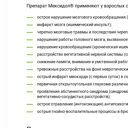
Препарат Мексидол® применяют у взрослых с
острое нарушение мозгового кровообращения (
инфаркт мозга (ишемический инсульт);
черепно-мозговые травмы и последствия череп
нарушение работы головного мозга, вызванно
нарушение кровообращения (хроническая ишем
расстройство вегетативной нервной системы (с
снижение памяти, внимания и умственной работ
тревожные расстройства на фоне невротически
острый инфаркт миокарда (с первых суток) в с
первичная открытоугольная глаукома различны
проявления абстинентного синдрома (синдрома
вегетативно-сосудистых расстройств);
острое отравление (интоксикация) антипсихот
острые гнойно-воспалительные процессы в брю