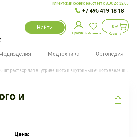
Клиентский сервис работает с 8.00 до 22.00
+7 495 419 18 18
0 ₽
Найти
Профиль
Избранное
Корзина
R
Избранное
(
0
)
Медизделия
Медтехника
Ортопедия
Войти
 шт раствор для внутривенного и внутримышечного введения ампулы
БАД
Медицинская техника (приборы)
ого и
Наборы
Упаковка
Цена: