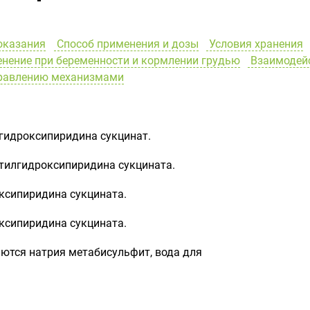
оказания
Способ применения и дозы
Условия хранения
нение при беременности и кормлении грудью
Взаимодей
правлению механизмами
гидроксипиридина сукцинат.
тилгидроксипиридина сукцината.
ксипиридина сукцината.
ксипиридина сукцината.
тся натрия метабисульфит, вода для