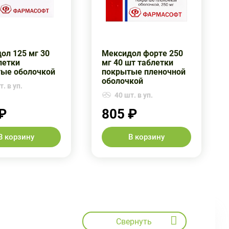
ол 125 мг 30
Мексидол форте 250
летки
мг 40 шт таблетки
ые оболочкой
покрытые пленочной
оболочкой
. в уп.
40 шт. в уп.
₽
805 ₽
В корзину
В корзину
Свернуть