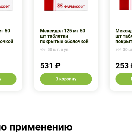
мг 50
Мексидол 125 мг 50
Мексид
шт таблетки
шт таб
очкой
покрытые оболочкой
покрыт
50 шт. в уп.
30 шт
531 ₽
253 
у
В корзину
по применению