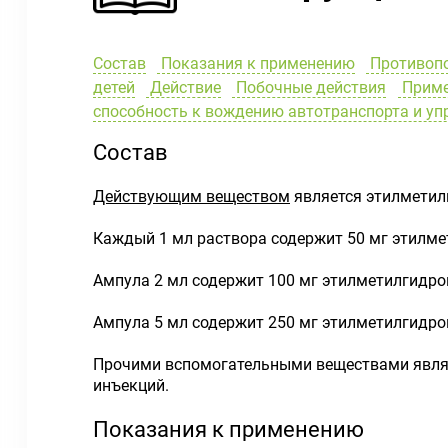
Состав
Показания к применению
Противоп
детей
Действие
Побочные действия
Приме
способность к вождению автотранспорта и у
Состав
Действующим веществом
является этилметил
Каждый 1 мл раствора содержит 50 мг этилме
Ампула 2 мл содержит 100 мг этилметилгидро
Ампула 5 мл содержит 250 мг этилметилгидро
Прочими вспомогательными веществами являю
инъекций.
Показания к применению