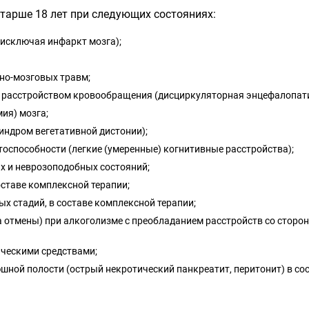
тарше 18 лет при следующих состояниях:
исключая инфаркт мозга);
но-мозговых травм;
е расстройством кровообращения (дисциркуляторная энцефалопати
ия) мозга;
индром вегетативной дистонии);
оспособности (легкие (умеренные) когнитивные расстройства);
х и неврозоподобных состояний;
оставе комплексной терапии;
х стадий, в составе комплексной терапии;
 отмены) при алкоголизме с преобладанием расстройств со сторон
ическими средствами;
шной полости (острый некротический панкреатит, перитонит) в со