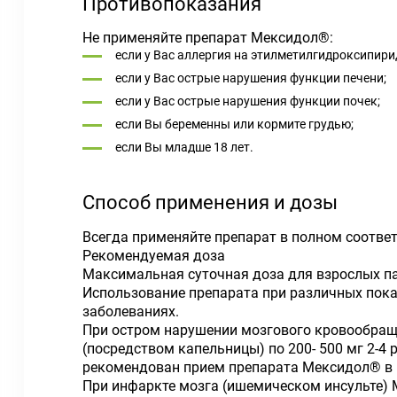
Противопоказания
Не применяйте препарат Мексидол®:
если у Вас аллергия на этилметилгидроксипир
если у Вас острые нарушения функции печени;
если у Вас острые нарушения функции почек;
если Вы беременны или кормите грудью;
если Вы младше 18 лет.
Способ применения и дозы
Всегда применяйте препарат в полном соотве
Рекомендуемая доза
Максимальная суточная доза для взрослых па
Использование препарата при различных пока
заболеваниях.
При остром нарушении мозгового кровообращ
(посредством капельницы) по 200- 500 мг 2-4 р
рекомендован прием препарата Мексидол® в 
При инфаркте мозга (ишемическом инсульте)