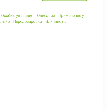
Особые указания
Описание
Применение у
ствие
Передозировка
Влияние на