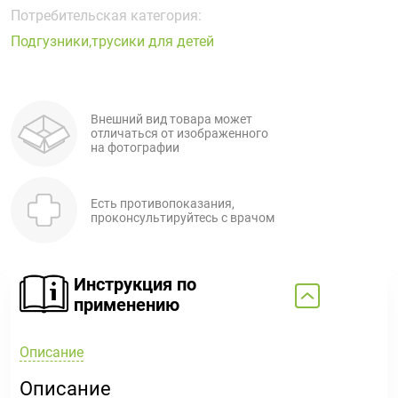
Поливитаминные
При
и гриппе
Потребительская категория:
комплексы
простуде
Противоаллергические
Противовоспалительные
Подгузники,трусики для детей
Пробиотики
Сахарный
препараты
препараты
диабет
Противогрибковые
Противоопухолевые
Тонизирующие
Фиточай/
препараты
препараты
Внешний вид товара может
чай
отличаться от изображенного
Противопаразитарные
Растительные
на фотографии
препараты
препараты
Сердечно-
Система
Есть противопоказания,
сосудистые
обмена
проконсультируйтесь с врачом
препараты
веществ
Средства
Стоматологические
от
препараты
Инструкция по
алкоголизма
применению
и курения
Описание
Описание