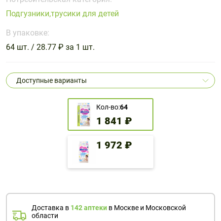
Поливитаминные
При
и гриппе
Подгузники,трусики для детей
комплексы
простуде
Противоаллергические
Противовоспалительные
Пробиотики
Сахарный
препараты
препараты
В упаковке:
диабет
64 шт. / 28.77 ₽ за 1 шт.
Противогрибковые
Противоопухолевые
Тонизирующие
Фиточай/
препараты
препараты
чай
Противопаразитарные
Растительные
Доступные варианты
препараты
препараты
Сердечно-
Система
Кол-во:
64
сосудистые
обмена
1 841 ₽
препараты
веществ
Средства
Стоматологические
1 972 ₽
от
препараты
алкоголизма
и курения
Доставка в
142 аптеки
в Москве и Московской
области