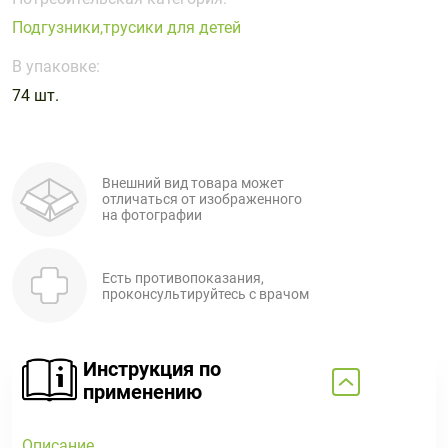
Поливитаминные
При
и гриппе
Подгузники,трусики для детей
комплексы
простуде
Противоаллергические
Противовоспалительные
Пробиотики
Сахарный
препараты
препараты
В упаковке:
диабет
74 шт.
Противогрибковые
Противоопухолевые
Тонизирующие
Фиточай/
препараты
препараты
чай
Противопаразитарные
Растительные
препараты
препараты
Внешний вид товара может
отличаться от изображенного
Сердечно-
Система
на фотографии
сосудистые
обмена
препараты
веществ
Есть противопоказания,
Средства
Стоматологические
проконсультируйтесь с врачом
от
препараты
алкоголизма
и курения
Инструкция по
применению
Описание