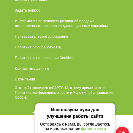
Задать вопрос
Информация об условиях розничной продажи
лекарственных препаратов дистанционным способом
Пользовательское соглашение
Политика по обработке ПД
Политика использования Cookies
Контактные данные
О компании
Этот сайт защищен reCAPTCHA, к нему применяются
Политика конфиденциальности и Условия обслуживания
Google.
Используем куки для
+7 495 419 18 18
улучшения работы сайта
Нет в наличии
Мы в социальных сетях
Оставаясь с нами, вы соглашаетесь
на использование
файлов куки