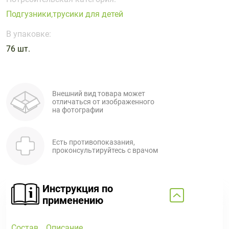
Поливитаминные
При
и гриппе
Подгузники,трусики для детей
комплексы
простуде
Противоаллергические
Противовоспалительные
Пробиотики
Сахарный
препараты
препараты
В упаковке:
диабет
76 шт.
Противогрибковые
Противоопухолевые
Тонизирующие
Фиточай/
препараты
препараты
чай
Противопаразитарные
Растительные
препараты
препараты
Внешний вид товара может
отличаться от изображенного
Сердечно-
Система
на фотографии
сосудистые
обмена
препараты
веществ
Есть противопоказания,
Средства
Стоматологические
проконсультируйтесь с врачом
от
препараты
алкоголизма
и курения
Инструкция по
применению
Состав
Описание