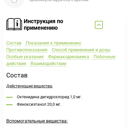
Инструкция по
применению
Состав
Показания к применению
Противопоказания
Способ применения и дозы
Особые указания
Фармакодинамика
Побочные
действия
Взаимодействие
Состав
Действующие вещества:
Октенидина дигидрохлорид 1,0 мг.
Феноксиэтанол 20,0 мг.
Вспомогательные вещества: