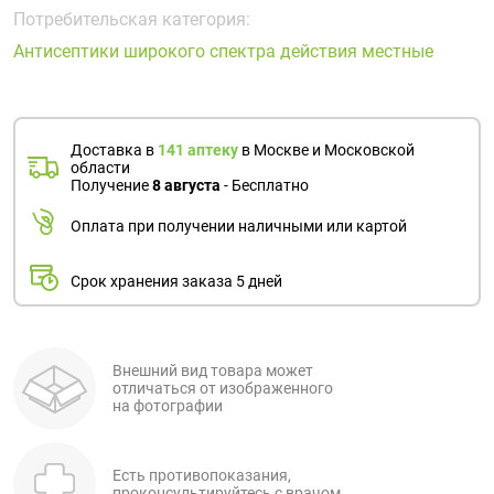
Поливитаминные
При
и гриппе
Потребительская категория:
комплексы
простуде
Противоаллергические
Противовоспалительные
Антисептики широкого спектра действия местные
Пробиотики
Сахарный
препараты
препараты
диабет
Противогрибковые
Противоопухолевые
Тонизирующие
Фиточай/
препараты
препараты
Доставка в
141 аптеку
в Москве и Московской
чай
области
Противопаразитарные
Растительные
Получение
8 августа
- Бесплатно
препараты
препараты
Оплата при получении наличными или картой
Сердечно-
Система
сосудистые
обмена
Срок хранения заказа 5 дней
препараты
веществ
Средства
Стоматологические
от
препараты
алкоголизма
Внешний вид товара может
отличаться от изображенного
и курения
на фотографии
Есть противопоказания,
проконсультируйтесь с врачом