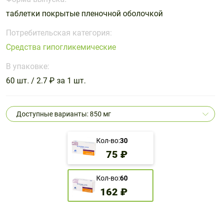
Поливитаминные
При
и гриппе
таблетки покрытые пленочной оболочкой
комплексы
простуде
Противоаллергические
Противовоспалительные
Пробиотики
Сахарный
препараты
препараты
Потребительская категория:
диабет
Средства гипогликемические
Противогрибковые
Противоопухолевые
Тонизирующие
Фиточай/
препараты
препараты
В упаковке:
чай
Противопаразитарные
Растительные
60 шт. / 2.7 ₽ за 1 шт.
препараты
препараты
Сердечно-
Система
Доступные варианты: 850 мг
сосудистые
обмена
препараты
веществ
Кол-во:
30
Средства
Стоматологические
75 ₽
от
препараты
алкоголизма
и курения
Кол-во:
60
162 ₽