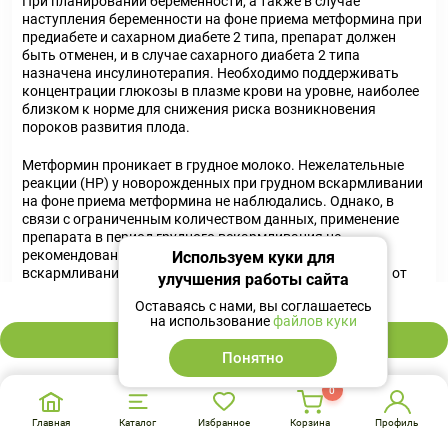
При планировании беременности, а также в случае
наступления беременности на фоне приема метформина при
предиабете и сахарном диабете 2 типа, препарат должен
быть отменен, и в случае сахарного диабета 2 типа
назначена инсулинотерапия. Необходимо поддерживать
концентрации глюкозы в плазме крови на уровне, наиболее
близком к норме для снижения риска возникновения
пороков развития плода.
Метформин проникает в грудное молоко. Нежелательные
реакции (НР) у новорожденных при грудном вскармливании
на фоне приема метформина не наблюдались. Однако, в
связи с ограниченным количеством данных, применение
препарата в период грудного вскармливания не
рекомендовано. Решение о прекращении грудного
Используем куки для
вскармливания должно быть принято с учетом пользы от
улучшения работы сайта
грудного вскармливания и потенциального риска
162 ₽
Оставаясь с нами, вы соглашаетесь
возникновения HP у ребенка.
на использование
файлов куки
В корзину
Взаимодействие
Понятно
При одновременном применении с производными
0
сульфонилмочевины, акарбозой, инсулином, салицилатами,
ингибиторами МАО, окситетрациклином, ингибиторами АПФ,
Главная
Каталог
Избранное
Корзина
Профиль
с клофибратом, циклофосфамидом возможно усиление