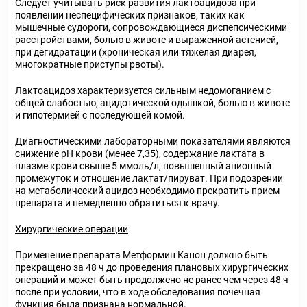
Следует учитывать риск развития лактоацидоза при
появлении неспецифических признаков, таких как
мышечные судороги, сопровождающиеся диспепсическими
расстройствами, болью в животе и выраженной астенией,
при дегидратации (хроническая или тяжелая диарея,
многократные приступы рвоты).
Лактоацидоз характеризуется сильным недомоганием с
общей слабостью, ацидотической одышкой, болью в животе
и гипотермией с последующей комой.
Диагностическими лабораторными показателями являются
снижение pH крови (менее 7,35), содержание лактата в
плазме крови свыше 5 ммоль/л, повышенный анионный
промежуток и отношение лактат/пируват. При подозрении
на метаболический ацидоз необходимо прекратить прием
препарата и немедленно обратиться к врачу.
Хирургические операции
Применение препарата Метформин Канон должно быть
прекращено за 48 ч до проведения плановых хирургических
операций и может быть продолжено не ранее чем через 48 ч
после при условии, что в ходе обследования почечная
функция была признана нормальной.