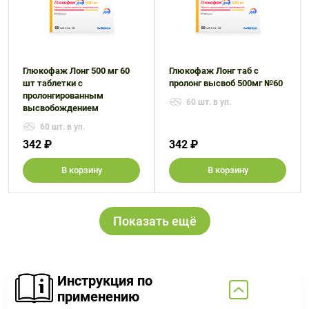
Глюкофаж Лонг 500 мг 60
Глюкофаж Лонг таб с
шт таблетки с
пролонг высвоб 500мг №60
пролонгированным
60 шт. в уп.
высвобождением
60 шт. в уп.
342 ₽
342 ₽
В корзину
В корзину
Показать ещё
Инструкция по
применению