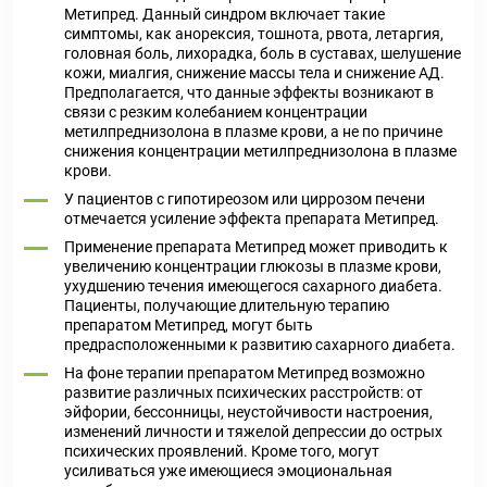
Метипред. Данный синдром включает такие
симптомы, как анорексия, тошнота, рвота, летаргия,
головная боль, лихорадка, боль в суставах, шелушение
кожи, миалгия, снижение массы тела и снижение АД.
Предполагается, что данные эффекты возникают в
связи с резким колебанием концентрации
метилпреднизолона в плазме крови, а не по причине
снижения концентрации метилпреднизолона в плазме
крови.
У пациентов с гипотиреозом или циррозом печени
отмечается усиление эффекта препарата Метипред.
Применение препарата Метипред может приводить к
увеличению концентрации глюкозы в плазме крови,
ухудшению течения имеющегося сахарного диабета.
Пациенты, получающие длительную терапию
препаратом Метипред, могут быть
предрасположенными к развитию сахарного диабета.
На фоне терапии препаратом Метипред возможно
развитие различных психических расстройств: от
эйфории, бессонницы, неустойчивости настроения,
изменений личности и тяжелой депрессии до острых
психических проявлений. Кроме того, могут
усиливаться уже имеющиеся эмоциональная