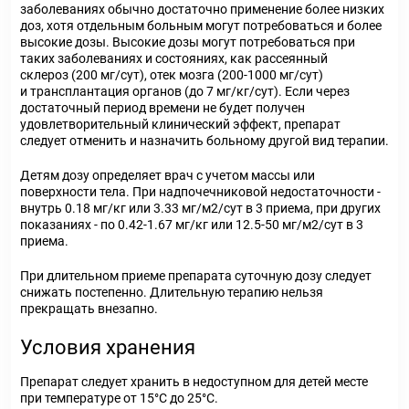
заболеваниях обычно достаточно применение более низких
доз, хотя отдельным больным могут потребоваться и более
высокие дозы. Высокие дозы могут потребоваться при
таких заболеваниях и состояниях, как рассеянный
склероз (200 мг/сут), отек мозга (200-1000 мг/сут)
и трансплантация органов (до 7 мг/кг/сут). Если через
достаточный период времени не будет получен
удовлетворительный клинический эффект, препарат
следует отменить и назначить больному другой вид терапии.
Детям дозу определяет врач с учетом массы или
поверхности тела. При надпочечниковой недостаточности -
внутрь 0.18 мг/кг или 3.33 мг/м
2
/сут в 3 приема, при других
показаниях - по 0.42-1.67 мг/кг или 12.5-50 мг/м
2
/сут в 3
приема.
При длительном приеме препарата суточную дозу следует
снижать постепенно. Длительную терапию нельзя
прекращать внезапно.
Условия хранения
Препарат следует хранить в недоступном для детей месте
при температуре от 15°С до 25°С.