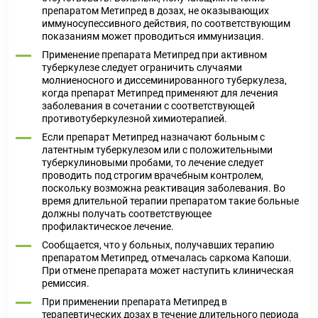
препаратом Метипред в дозах, не оказывающих
иммуносупессивного действия, по соответствующим
показаниям может проводиться иммунизация.
Применение препарата Метипред при активном
туберкулезе следует ограничить случаями
молниеносного и диссеминированного туберкулеза,
когда препарат Метипред применяют для лечения
заболевания в сочетании с соответствующей
противотуберкулезной химиотерапией.
Если препарат Метипред назначают больным с
латентным туберкулезом или с положительными
туберкулиновыми пробами, то лечение следует
проводить под строгим врачебным контролем,
поскольку возможна реактивация заболевания. Во
время длительной терапии препаратом такие больные
должны получать соответствующее
профилактическое лечение.
Сообщается, что у больных, получавших терапию
препаратом Метипред, отмечалась саркома Капоши.
При отмене препарата может наступить клиническая
ремиссия.
При применении препарата Метипред в
терапевтических дозах в течение длительного периода