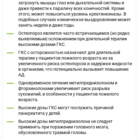
затронуть мышцы глаз или дыхательной системы и
даже привести к параличу всех конечностей. Кроме
этого, может повыситься уровень креатинкиназы. В
подобных случаях клиническое выздоровление может
занять недели и даже годы.
Остеопороз является часто встречающимся (но редко
выявляемым) осложнением при длительной терапии
высокими дозами ГКС.
ГКС с осторожностью назначают для длительной
терапии у пациентов пожилого возраста из-за
увеличенного риска остеопороза и задержки жидкости
в организме, что потенциально вызывает повышение
АД.
Одновременное лечение метилпреднизолоном и
фторхинолонами увеличивает риск разрыва
сухожилий, в особенности у пациентов пожилого
возраста.
Высокие дозы ГКС могут послужить причиной
панкреатита у детей.
Высокие дозы метилпреднизолона не следует
применять при поражении головного мозга,
обусловленного травмой головы.