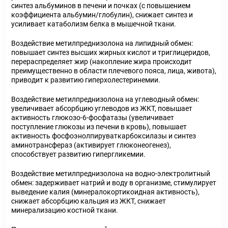
синтез альбуминов в печени и почках (с повышением
коэффициента альбумин/глобулин), снижает синтез и
усиливает катаболизм белка в мышечной ткани.
Воздействие метилпреднизолона на липидный обмен:
повышает синтез высших жирных кислот и триглицеридов,
перераспределяет жир (накопление жира происходит
преимущественно в области плечевого пояса, лица, живота),
приводит к развитию гиперхолестеринемии.
Воздействие метилпреднизолона на углеводный обмен:
увеличивает абсорбцию углеводов из ЖКТ, повышает
активность глюкозо-6-фосфатазы (увеличивает
поступление глюкозы из печени в кровь), повышает
активность фосфоэнолпируваткарбоксилазы и синтез
аминотрансфераз (активирует глюконеогенез),
способствует развитию гипергликемии.
Воздействие метилпреднизолона на водно-электролитный
обмен: задерживает натрий и воду в организме, стимулирует
выведение калия (минералокортикоидная активность),
снижает абсорбцию кальция из ЖКТ, снижает
минерализацию костной ткани.