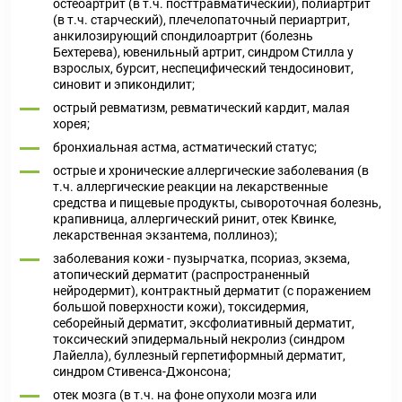
остеоартрит (в т.ч. посттравматический), полиартрит
(в т.ч. старческий), плечелопаточный периартрит,
анкилозирующий спондилоартрит (болезнь
Бехтерева), ювенильный артрит, синдром Стилла у
взрослых, бурсит, неспецифический тендосиновит,
синовит и эпикондилит;
острый ревматизм, ревматический кардит, малая
хорея;
бронхиальная астма, астматический статус;
острые и хронические аллергические заболевания (в
т.ч. аллергические реакции на лекарственные
средства и пищевые продукты, сывороточная болезнь,
крапивница, аллергический ринит, отек Квинке,
лекарственная экзантема, поллиноз);
заболевания кожи - пузырчатка, псориаз, экзема,
атопический дерматит (распространенный
нейродермит), контрактный дерматит (с поражением
большой поверхности кожи), токсидермия,
себорейный дерматит, эксфолиативный дерматит,
токсический эпидермальный некролиз (синдром
Лайелла), буллезный герпетиформный дерматит,
синдром Стивенса-Джонсона;
отек мозга (в т.ч. на фоне опухоли мозга или