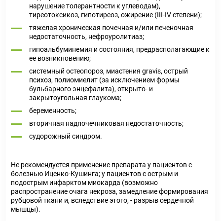
нарушение толерантности к углеводам),
тиреотоксикоз, гипотиреоз, ожирение (III-IV степени);
тяжелая хроническая почечная и/или печеночная
недостаточность, нефроуролитиаз;
гипоальбуминемия и состояния, предрасполагающие к
ее возникновению;
системный остеопороз, миастения gravis, острый
психоз, полиомиелит (за исключением формы
бульбарного энцефалита), открыто- и
закрытоугольная глаукома;
беременность;
вторичная надпочечниковая недостаточность;
судорожный синдром.
Не рекомендуется применение препарата у пациентов с
болезнью Иценко-Кушинга; у пациентов с острым и
подострым инфарктом миокарда (возможно
распространение очага некроза, замедление формирования
рубцовой ткани и, вследствие этого, - разрыв сердечной
мышцы).