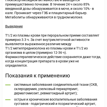
глюкокортикоидной активностью и выводятся
преимущественно почками. В течение 24 ч около 85%
введенной дозы обнаруживается в моче, и около 10% - в
кале. Проникает через ГЭБ и плацентарный барьер.
Метаболиты обнаруживаются в грудном молоке.
Выведение
T
1/2
из плазмы крови при пероральном приеме составляет
примерно 3.3 ч. За счет внутриклеточной активности
выявляется выраженное различие между
T
1/2
метилпреднизолона из плазмы крови и T
1/2
из
организма в целом (примерно 12-36 ч).
Фармакотерапевтическое действие сохраняется даже тогда,
когда концентрация препарата в крови уже не
определяется.
Показания к применению
системные заболевания соединительной ткани (СКВ,
склеродермия, узелковый периартериит,
дерматомиозит, ревматоидный артрит);
острые и хронические воспалительные заболевания
суставов - подагрический и псориатический артрит,