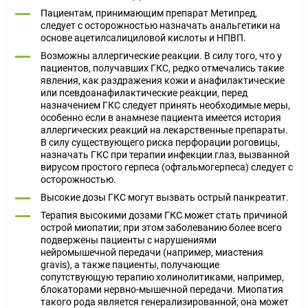
Пациентам, принимающим препарат Метипред,
следует с осторожностью назначать анальгетики на
основе ацетилсалициловой кислоты и НПВП.
Возможны аллергические реакции. В силу того, что у
пациентов, получавших ГКС, редко отмечались такие
явления, как раздражения кожи и анафилактические
или псевдоанафилактические реакции, перед
назначением ГКС следует принять необходимые меры,
особенно если в анамнезе пациента имеется история
аллергических реакций на лекарственные препараты.
В силу существующего риска перфорации роговицы,
назначать ГКС при терапии инфекции глаз, вызванной
вирусом простого герпеса (офтальмогерпеса) следует с
осторожностью.
Высокие дозы ГКС могут вызвать острый панкреатит.
Терапия высокими дозами ГКС может стать причиной
острой миопатии; при этом заболеванию более всего
подвержены пациенты с нарушениями
нейромышечной передачи (например, миастения
gravis), а также пациенты, получающие
сопутствующую терапию холинолитиками, например,
блокаторами нервно-мышечной передачи. Миопатия
такого рода является генерализированной; она может