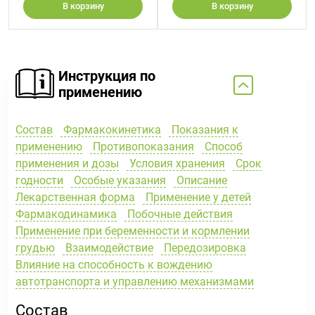
В корзину
В корзину
Инструкция по
применению
Состав
Фармакокинетика
Показания к
применению
Противопоказания
Способ
применения и дозы
Условия хранения
Срок
годности
Особые указания
Описание
Лекарственная форма
Применение у детей
Фармакодинамика
Побочные действия
Применение при беременности и кормлении
грудью
Взаимодействие
Передозировка
Влияние на способность к вождению
автотранспорта и управлению механизмами
Состав