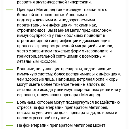
развития внутричерепной гипертензии.
Препарат Метипред также следует назначать с
большой осторожностью больным с
подтвержденными или подозреваемыми
паразитарными инфекциями, такими как,
стронгилоидоз. Вызванная метилпреднизолоном
иммуносупрессия у таких больных приводит к
стронгилоидной гиперинфекции и диссеминации
процесса с распространенной миграцией личинок,
часто с развитием тяжелых форм энтероколита и
грамотрицательной септицемии с возможным
летальным исходом.
Больные, получающие препараты, подавляющие
иммунную систему, более восприимчивы к инфекциям,
чем здоровые лица. Например, ветряная оспа и корь
могут иметь более тяжелое течение, вплоть до
летального исхода у неиммунизированных детей или у
взрослых, получающих препарат Метипред.
Больным, которые могут подвергнуться воздействию
стресса на фоне терапии препаратом Метипред,
показано увеличение дозы препарата до, во время и
после стрессовой ситуации.
На фоне терапии препаратом Метипред может