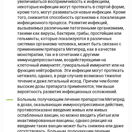
увеличиваться восприимчивость к инфекциям,
некоторые инфекции могут протекать в стертой форме,
кроме того, могут развиваться новые инфекции. Кроме
того, снижается способность организма к локализации
инфекционного процесса. Развитие инфекций,
вызываемых различными патогенными организмами,
такими как вирусы, бактерии, грибы, простейшие или
гельминты, которые локализуются в различных
системах организма человека, может быть связано с
применением препарата Метипред, как в качестве
монотерапии, так и в сочетании с другими
иммунодепрессантами, воздействующими на
клеточный иммунитет, гуморальный иммунитет или на
функцию нейтрофилов. Эти инфекции могут протекать
нетяжело, однако, в ряде случаев возможно тяжелое
течение и даже летальный исход. Причем чем более
высокие дозы препарата применяются, тем выше
вероятность развития инфекционных осложнений.
Больным, получающим лечение препаратом Метипред
в дозах, оказывающих иммуносупрессивное действие,
противопоказано введение живых или живых
ослабленных вакцин, но можно вводить убитые или
инактивированные вакцины, однако реакция на
введение таких вакцин может быть снижена или даже
отсутствовать. Больным, получающим лечение