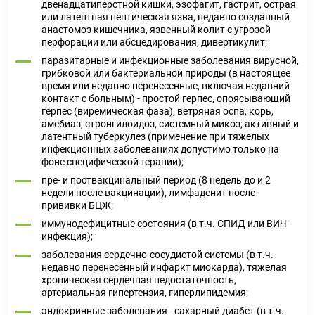
двенадцатиперстной кишки, эзофагит, гастрит, острая
или латентная пептическая язва, недавно созданный
анастомоз кишечника, язвенный колит с угрозой
перфорации или абсцедирования, дивертикулит;
паразитарные и инфекционные заболевания вирусной,
грибковой или бактериальной природы (в настоящее
время или недавно перенесенные, включая недавний
контакт с больным) - простой герпес, опоясывающий
герпес (виремическая фаза), ветряная оспа, корь,
амебиаз, стронгилоидоз, системный микоз; активный и
латентный туберкулез (применение при тяжелых
инфекционных заболеваниях допустимо только на
фоне специфической терапии);
пре- и поствакцинальный период (8 недель до и 2
недели после вакцинации), лимфаденит после
прививки БЦЖ;
иммунодефицитные состояния (в т.ч. СПИД или ВИЧ-
инфекция);
заболевания сердечно-сосудистой системы (в т.ч.
недавно перенесенный инфаркт миокарда), тяжелая
хроническая сердечная недостаточность,
артериальная гипертензия, гиперлипидемия;
эндокринные заболевания - сахарный диабет (в т.ч.