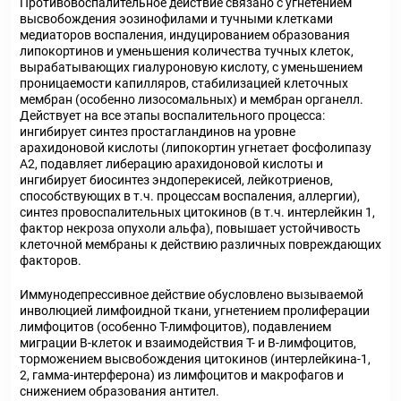
Противовоспалительное действие связано с угнетением
высвобождения эозинофилами и тучными клетками
медиаторов воспаления, индуцированием образования
липокортинов и уменьшения количества тучных клеток,
вырабатывающих гиалуроновую кислоту, с уменьшением
проницаемости капилляров, стабилизацией клеточных
мембран (особенно лизосомальных) и мембран органелл.
Действует на все этапы воспалительного процесса:
ингибирует синтез простагландинов на уровне
арахидоновой кислоты (липокортин угнетает фосфолипазу
А2, подавляет либерацию арахидоновой кислоты и
ингибирует биосинтез эндоперекисей, лейкотриенов,
способствующих в т.ч. процессам воспаления, аллергии),
синтез провоспалительных цитокинов (в т.ч. интерлейкин 1,
фактор некроза опухоли альфа), повышает устойчивость
клеточной мембраны к действию различных повреждающих
факторов.
Иммунодепрессивное действие обусловлено вызываемой
инволюцией лимфоидной ткани, угнетением пролиферации
лимфоцитов (особенно Т-лимфоцитов), подавлением
миграции В-клеток и взаимодействия Т- и В-лимфоцитов,
торможением высвобождения цитокинов (интерлейкина-1,
2, гамма-интерферона) из лимфоцитов и макрофагов и
снижением образования антител.