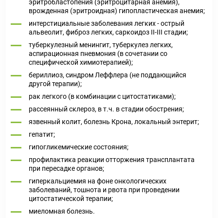
эритробластопения (эритроцитарная анемия),
врожденная (эритроидная) гипопластическая анемия;
интерстициальные заболевания легких - острый
альвеолит, фиброз легких, саркоидоз II-III стадии;
туберкулезный менингит, туберкулез легких,
аспирационная пневмония (в сочетании со
специфической химиотерапией);
бериллиоз, синдром Леффлера (не поддающийся
другой терапии);
рак легкого (в комбинации с цитостатиками);
рассеянный склероз, в т.ч. в стадии обострения;
язвенный колит, болезнь Крона, локальный энтерит;
гепатит;
гипогликемические состояния;
профилактика реакции отторжения трансплантата
при пересадке органов;
гиперкальциемия на фоне онкологических
заболеваний, тошнота и рвота при проведении
цитостатической терапии;
миеломная болезнь.