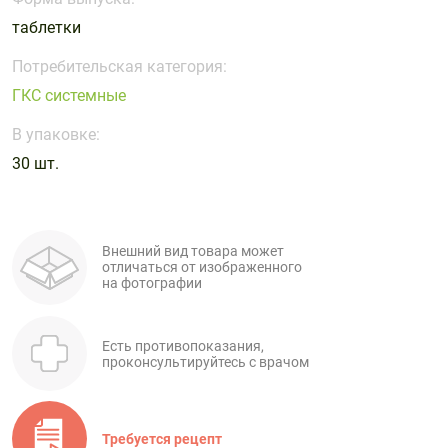
Поливитаминные
При
и гриппе
таблетки
комплексы
простуде
Противоаллергические
Противовоспалительные
Пробиотики
Сахарный
препараты
препараты
Потребительская категория:
диабет
ГКС системные
Противогрибковые
Противоопухолевые
Тонизирующие
Фиточай/
препараты
препараты
В упаковке:
чай
Противопаразитарные
Растительные
30 шт.
препараты
препараты
Сердечно-
Система
сосудистые
обмена
Внешний вид товара может
препараты
веществ
отличаться от изображенного
на фотографии
Средства
Стоматологические
от
препараты
алкоголизма
Есть противопоказания,
и курения
проконсультируйтесь с врачом
Требуется рецепт