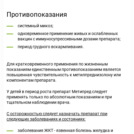
Противопоказания
системный микоз;
одновременное применение живых и ослабленных
вакцин с иммуносупрессивными дозами препарата;
период грудного вскармливания.
Для кратковременного применения по жизненным
показаниям единственным противопоказанием является
повышенная чувствительность к метилпреднизолону или
компонентам препарата.
У детей в период роста препарат Метипред следует
применять только по абсолютным показаниям и при
тщательном наблюдении врача.
С осторожностью следует назначать препарат при
следующих заболеваниях и состояниях:
заболевания ЖКТ - язвенная болезнь желудка и