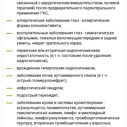
связанный с хирургическим вмешательством, лучевой
терапией) после предварительного парентерального
применения ГКС;
аллергические заболевания глаз - аллергические
формы конъюнктивита;
воспалительные заболевания глаз - симпатическая
офтальмия, тяжелые вялотекущие передние и задние
увеиты, неврит зрительного нерва;
первичная или вторичная надпочечниковая
недостаточность (в т.ч. состояние после удаления
надпочечников);
врожденная гиперплазия надпочечников;
заболевания почек аутоиммунного генеза (в т.ч.
острый гломерулонефрит);
нефротический синдром;
подострый тиреоидит;
заболевания крови и системы кроветворения -
агранулоцитоз, панмиелопатия, аутоиммунная
гемолитическая анемия, лимфо- и миелоидный
лейкозы, лимфогрануломатоз, тромбоцитопеническая
пурпура, вторичная тромбоцитопения у взрослых,