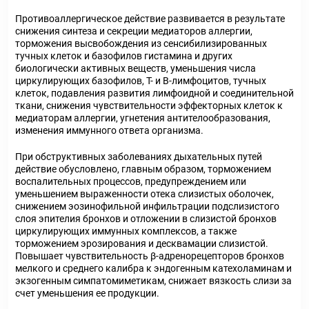
Противоаллергическое действие развивается в результате
снижения синтеза и секреции медиаторов аллергии,
торможения высвобождения из сенсибилизированных
тучных клеток и базофилов гистамина и других
биологически активных веществ, уменьшения числа
циркулирующих базофилов, Т- и В-лимфоцитов, тучных
клеток, подавления развития лимфоидной и соединительной
ткани, снижения чувствительности эффекторных клеток к
медиаторам аллергии, угнетения антителообразования,
изменения иммунного ответа организма.
При обструктивных заболеваниях дыхательных путей
действие обусловлено, главным образом, торможением
воспалительных процессов, предупреждением или
уменьшением выраженности отека слизистых оболочек,
снижением эозинофильной инфильтрации подслизистого
слоя эпителия бронхов и отложении в слизистой бронхов
циркулирующих иммунных комплексов, а также
торможением эрозирования и десквамации слизистой.
Повышает чувствительность β-адренорецепторов бронхов
мелкого и среднего калибра к эндогенным катехоламинам и
экзогенным симпатомиметикам, снижает вязкость слизи за
счет уменьшения ее продукции.