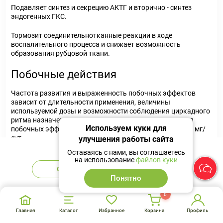
Подавляет синтез и секрецию АКТГ и вторично - синтез
эндогенных ГКС.
Тормозит соединительнотканные реакции в ходе
воспалительного процесса и снижает возможность
образования рубцовой ткани.
Побочные действия
Частота развития и выраженность побочных эффектов
зависит от длительности применения, величины
используемой дозы и возможности соблюдения циркадного
ритма назначения препарата Метипред. Риск развития
Используем куки для
побочных эффектов увеличивается при приеме более 6 мг/
сут.
улучшения работы сайта
Нет в наличии
Оставаясь с нами, вы соглашаетесь
При применении препарата Метипред могут отмечаться:
на использование
файлов куки
Сообщить
Аналоги
Со стороны эндокринной системы:
снижение толерантности
Понятно
к глюкозе, стероидный сахарный диабет, манифестация
латентного сахарного диабета, синдром Иценко-Кушинга
0
(лунообразное лицо, ожирение гипофизарного типа,
гирсутизм, повышение АД, дисменорея, аменорея,
Главная
Каталог
Избранное
Корзина
Профиль
мышечная слабость, стрии), задержка полового развития у