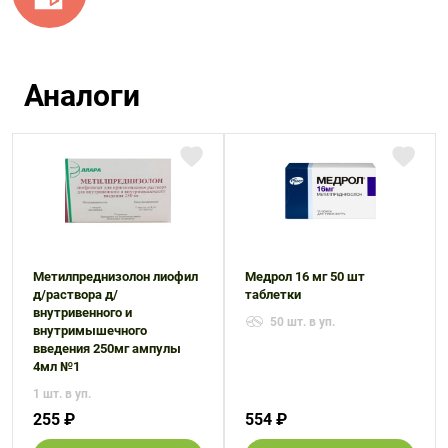
Аналоги
Метилпреднизолон лиофил
Медрол 16 мг 50 шт
д/раствора д/
таблетки
внутривенного и
50 шт. в уп.
внутримышечного
введения 250мг ампулы
4мл №1
1 шт. в уп.
255 ₽
554 ₽