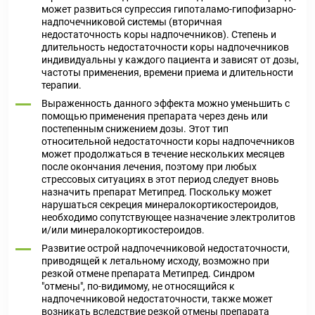
может развиться супрессия гипоталамо-гипофизарно-
надпочечниковой системы (вторичная
недостаточность коры надпочечников). Степень и
длительность недостаточности коры надпочечников
индивидуальны у каждого пациента и зависят от дозы,
частоты применения, времени приема и длительности
терапии.
Выраженность данного эффекта можно уменьшить с
помощью применения препарата через день или
постепенным снижением дозы. Этот тип
относительной недостаточности коры надпочечников
может продолжаться в течение нескольких месяцев
после окончания лечения, поэтому при любых
стрессовых ситуациях в этот период следует вновь
назначить препарат Метипред. Поскольку может
нарушаться секреция минералокортикостероидов,
необходимо сопутствующее назначение электролитов
и/или минералокортикостероидов.
Развитие острой надпочечниковой недостаточности,
приводящей к летальному исходу, возможно при
резкой отмене препарата Метипред. Синдром
"отмены", по-видимому, не относящийся к
надпочечниковой недостаточности, также может
возникать вследствие резкой отмены препарата