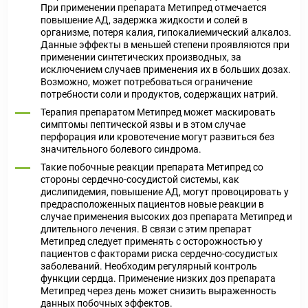
При применении препарата Метипред отмечается
повышение АД, задержка жидкости и солей в
организме, потеря калия, гипокалиемический алкалоз.
Данные эффекты в меньшей степени проявляются при
применении синтетических производных, за
исключением случаев применения их в больших дозах.
Возможно, может потребоваться ограничение
потребности соли и продуктов, содержащих натрий.
Терапия препаратом Метипред может маскировать
симптомы пептической язвы и в этом случае
перфорация или кровотечение могут развиться без
значительного болевого синдрома.
Такие побочные реакции препарата Метипред со
стороны сердечно-сосудистой системы, как
дислипидемия, повышение АД, могут провоцировать у
предрасположенных пациентов новые реакции в
случае применения высоких доз препарата Метипред и
длительного лечения. В связи с этим препарат
Метипред следует применять с осторожностью у
пациентов с факторами риска сердечно-сосудистых
заболеваний. Необходим регулярный контроль
функции сердца. Применение низких доз препарата
Метипред через день может снизить выраженность
данных побочных эффектов.