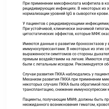
При применении микофенолата мофетила в к
рецидивирующих инфекциях. В некоторых из э
нормализации уровней IgG в сыворотке крови.
У пациентов с рецидивирующими инфекциями,
При устойчивой, клинически значимой гипог
цитостатических эффектов, которые МФК оказ
Имеются данные о развитии бронхоэктазов у 
иммуносупрессантами. В некоторых из этих с
выраженности симптомов со стороны дыхатель
прямым воздействием на легкие. Имеются отд
были с летальным исходом. Рекомендуется об
Случаи развития ПККА наблюдались у пациен
Механизм развития ПККА при применении мико
некоторых случаях ПККА была обратимой посл
трансплантацию, снижение иммуносупрессии м
Пациенты, получающие ММФ, должны быть пр
неожиданного возникновения гематом, кровоте