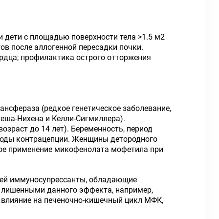
 дети с площадью поверхности тела >1.5 м2
ов после аллогенной пересадки почки.
ердца; профилактика острого отторжения
нсфераза (редкое генетическое заболевание,
ша-Нихена и Келли-Сигмиллера).
озраст до 14 лет). Беременность, период
тоды контрацепции. Женщины детородного
ное применение микофенолата мофетила при
щей иммуносупрессанты, обладающие
, лишенными данного эффекта, например,
 влияние на печеночно-кишечный цикл МФК,