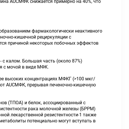
мина AUC
МФК
снижается примерно на 40%, что
 образованием фармакологически неактивного
еночно-кишечной рециркуляции с
тся причиной некоторых побочных эффектов
 с калом. Большая часть (около 87%)
я с мочой в виде МФК.
ее высоких концентрациях МФКГ (>100 мкг/
ают AUC
МФК
, прерывая печеночно-кишечную
ов (ТПОА) и белок, ассоциированный с
зистентности рака молочной железы (БРРМ)
ной лекарственной резистентности-1 также
 метаболиты потенциально могут вступать в