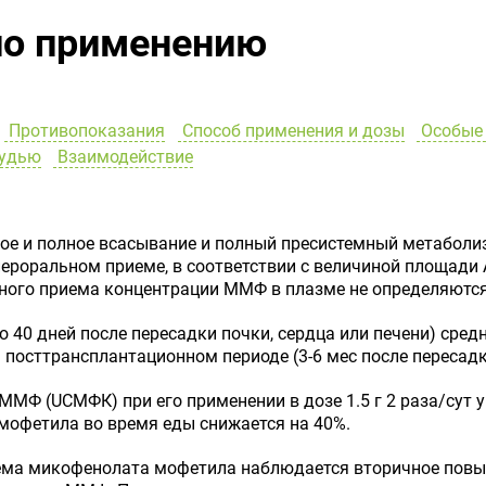
по применению
Противопоказания
Способ применения и дозы
Особые 
рудью
Взаимодействие
рое и полное всасывание и полный пресистемный метабол
ероральном приеме, в соответствии с величиной площади
ьного приема концентрации ММФ в плазме не определяются 
 40 дней после пересадки почки, сердца или печени) сре
 посттрансплантационном периоде (3-6 мес после пересадк
 ММФ (UC
МФК
) при его применении в дозе 1.5 г 2 раза/сут
офетила во время еды снижается на 40%.
риема микофенолата мофетила наблюдается вторичное пов