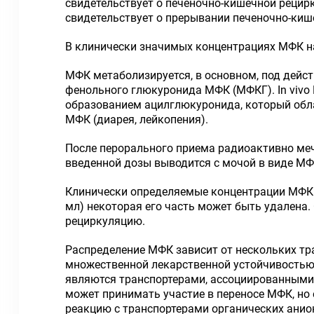
свидетельствует о печеночно-кишечной реци
свидетельствует о прерывании печеночно-киш
В клинически значимых концентрациях МФК н
МФК метаболизируется, в основном, под дей
фенольного глюкуронида МФК (МФКГ). In vivo
образованием ацилглюкуронида, который обл
МФК (диарея, лейкопения).
После перорального приема радиоактивно меч
введенной дозы выводится с мочой в виде МФ
Клинически определяемые концентрации МФК 
мл) некоторая его часть может быть удалена
рециркуляцию.
Распределение МФК зависит от нескольких тр
множественной лекарственной устойчивостью-
являются транспортерами, ассоциированными 
может принимать участие в переносе МФК, но 
реакцию с транспортерами органических анион