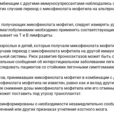
омбинации с другими иммуносупрессантами наблюдались 
тих случаев переход с микофенолата мофетила на альтер
 получающих микофенолата мофетил, следует измерять ур
аммаглобулинемии необходимо применять соответствующие
ывает на Т и В лимфоциты.
взрослых и детей, которые получали микофенолата мофети
лучаев переход с микофенолата мофетила на другой имму
ной системы. Риск развития бронхоэктазов может быть с
ельные сообщения об интерстициальном заболевании легк
следовать пациентов со стойкими легочными симптомами,
тов, принимавших микофенолата мофетил в комбинации с
фенолата мофетила не известен, равно как и вклад други
е снижения дозы микофенолата мофетила или его отмены.
ожет поставить под угрозу трансплантат.
оинформированы о необходимости незамедлительно сообщ
чений или других признаках угнетения костного мозга.