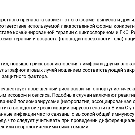
ретного препарата зависят от его формы выпуска и друг
соответствие используемой лекарственной формы конкрет
ставе комбинированной терапии с циклоспорином и ГКС. 
схемы терапии и возраста (площади поверхности тела) паци
л, повышен риск возникновения лимфом и других злокаче
и ультрафиолетовых лучей ношением соответствующей зак
 защитного фактора.
существует повышенный риск развития оппортунистически
ным исходом и сепсиса. Подобные случаи включают реакти
ызванной полиомавирусами (нефропатия, ассоциированная с
тита вследствие реактивации вирусов гепатита В или С у п
нные инфекции часто связаны с высокой общей иммуносуп
ду, что следует учитывать при проведении дифференциаль
ек или неврологическими симптомами.