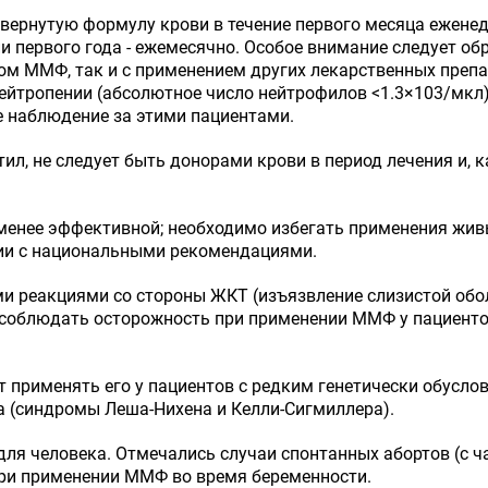
ернутую формулу крови в течение первого месяца еженедел
нии первого года - ежемесячно. Особое внимание следует о
ом ММФ, так и с применением других лекарственных преп
нейтропении (абсолютное число нейтрофилов <1.3×10
3
/мкл
е наблюдение за этими пациентами.
 не следует быть донорами крови в период лечения и, ка
менее эффективной; необходимо избегать применения жив
ии с национальными рекомендациями.
 реакциями со стороны ЖКТ (изъязвление слизистой обо
 соблюдать осторожность при применении ММФ у пациенто
т применять его у пациентов с редким генетически обус
 (синдромы Леша-Нихена и Келли-Сигмиллера).
я человека. Отмечались случаи спонтанных абортов (с ч
 при применении ММФ во время беременности.