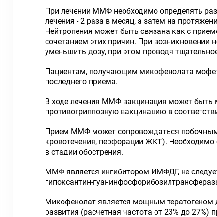
При лечении ММФ необходимо определять разв
лечения - 2 раза в месяц, а затем на протяже
Нейтропения может быть связана как с прием
сочетанием этих причин. При возникновении 
уменьшить дозу, при этом проводя тщательно
Пациентам, получающим микофенолата мофетил,
последнего приема.
В ходе лечения ММФ вакцинация может быть 
противогриппозную вакцинацию в соответств
Прием ММФ может сопровождаться побочными
кровотечения, перфорации ЖКТ). Необходимо
в стадии обострения.
ММФ является ингибитором ИМФДГ, не следуе
гипоксантин-гуанинфосфорибозилтрансфераза
Микофенолат является мощным тератогеном дл
развития (расчетная частота от 23% до 27%)