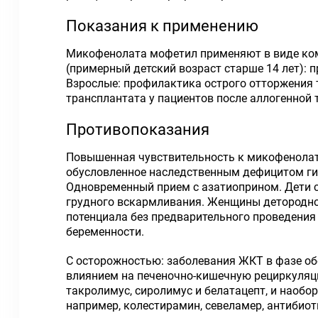
Показания к применению
Микофенолата мофетил применяют в виде комб
(примерный детский возраст старше 14 лет): 
Взрослые: профилактика острого отторжения 
трансплантата у пациентов после аллогенной 
Противопоказания
Повышенная чувствительность к микофенолат
обусловленное наследственным дефицитом ги
Одновременный прием с азатиоприном. Дети с
грудного вскармливания. Женщины детородно
потенциала без предварительного проведения
беременности.
С осторожностью: заболевания ЖКТ в фазе о
влиянием на печеночно-кишечную рециркуляц
такролимус, сиролимус и белатацепт, и наоб
например, колестирамин, севеламер, антибиот