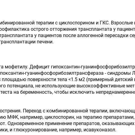
инированной терапии с циклоспорином и ГКС. Взрослые и
профилактика острого отторжения трансплантата у пациент
трансплантата у пациентов после аллогенной пересадки с
трансплантации печени.
а мофетилу. Дефицит гипоксантин-гуанинфосфорибозилтра
поксантин-гуанинфосфорибозилтрансфераза - синдромы Ле
 площадью поверхности тела <1.5 м
2
(примерный детский в
го потенциала, не использующие высокоэффективные ме
 теста на беременность, чтобы исключить непреднамерен
бострения. Переход с комбинированной терапии, включаю
ию МФК, например, циклоспорин, на терапию препаратами
орот. Одновременное применение препаратов, оказывающих
ики, и глюкуронирование, например, исавуконазол.