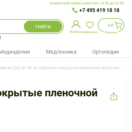
Клиентский сервис работает с 8.00 до 22.00
+7 495 419 18 18
0 ₽
Найти
Профиль
Избранное
Корзина
R
Избранное
(
0
)
Медизделия
Медтехника
Ортопедия
Войти
етил 500 мг 50 шт таблетки покрытые пленочной оболочкой
БАД
Медицинская техника (приборы)
покрытые пленочной
Наборы
Упаковка