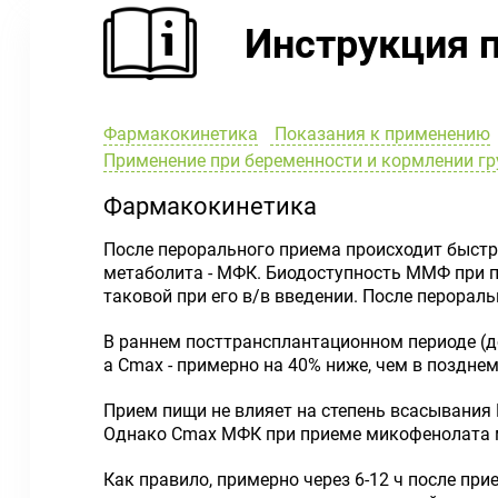
Инструкция 
Фармакокинетика
Показания к применению
Применение при беременности и кормлении г
Фармакокинетика
После перорального приема происходит быст
метаболита - МФК. Биодоступность ММФ при п
таковой при его в/в введении. После перорал
В раннем посттрансплантационном периоде (до
а C
max
- примерно на 40% ниже, чем в позднем
Прием пищи не влияет на степень всасывания
Однако C
max
МФК при приеме микофенолата м
Как правило, примерно через 6-12 ч после п