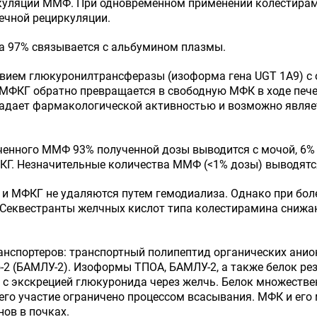
ркуляции ММФ. При одновременном применении колестира
ечной рециркуляции.
а 97% связывается с альбумином плазмы.
ствием глюкуронилтрансферазы (изоформа гена UGT 1А9) с
 МФКГ обратно превращается в свободную МФК в ходе печ
адает фармакологической активностью и возможно являе
енного ММФ 93% полученной дозы выводится с мочой, 6% -
КГ. Незначительные количества ММФ (<1% дозы) выводятс
и МФКГ не удаляются путем гемодиализа. Однако при бол
. Секвестранты желчных кислот типа колестирамина сниж
анспортеров: транспортный полипептид органических анион
2 (БАМЛУ-2). Изоформы ТПОА, БАМЛУ-2, а также белок ре
с экскрецией глюкуронида через желчь. Белок множествен
его участие ограничено процессом всасывания. МФК и его
ов в почках.