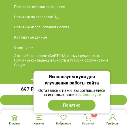
Пользовательское соглашение
Политика по обработке ПД
Политика использования Cookies
Контактные данные
О компании
Этот сайт защищен reCAPTCHA, к нему применяются
Политика конфиденциальности и Условия обслуживания
Google.
Используем куки для
+7 495 419 18 18
улучшения работы сайта
593 ₽
697 ₽
-14%
Мы в социальных сетях
Оставаясь с нами, вы соглашаетесь
на использование
файлов куки
В корзину
Понятно
0
Главная
Каталог
Избранное
Корзина
Профиль