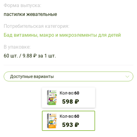
Поливитаминные
При
и гриппе
Форма выпуска:
комплексы
простуде
Противоаллергические
Противовоспалительные
пастилки жевательные
Пробиотики
Сахарный
препараты
препараты
диабет
Потребительская категория:
Противогрибковые
Противоопухолевые
Бад витамины, макро и микроэлементы для детей
Тонизирующие
Фиточай/
препараты
препараты
чай
В упаковке:
Противопаразитарные
Растительные
препараты
препараты
60 шт. / 9.88 ₽ за 1 шт.
Сердечно-
Система
сосудистые
обмена
Доступные варианты
препараты
веществ
Средства
Стоматологические
Кол-во:
60
от
препараты
598 ₽
алкоголизма
и курения
Кол-во:
60
593 ₽