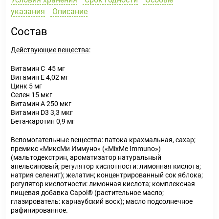
указания
Описание
Состав
Действующие вещества
:
Витамин С 45 мг
Витамин Е 4,02 мг
Цинк 5 мг
Селен 15 мкг
Витамин А 250 мкг
Витамин D3 3,3 мкг
Бета-каротин 0,9 мг
В
спомогательные вещества
: патока крахмальная, сахар;
премикс «МиксМи Иммуно» («MixMe Immuno»)
(мальтодекстрин, ароматизатор натуральный
апельсиновый; регулятор кислотности: лимонная кислота;
натрия селенит); желатин; концентрированный сок яблока;
регулятор кислотности: лимонная кислота; комплексная
пищевая добавка Capol® (растительное масло;
глазирователь: карнаубский воск); масло подсолнечное
рафинированное.