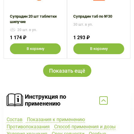
Супрадин 20 шт таблетки
Супрадин таб по №30
шипучие
30 шт. в уп.
20 шт. в уп.
1 174 ₽
1 293 ₽
В корзину
В корзину
Показать ещё
Инструкция по
применению
Состав
Показания к применению
Противопоказания
Способ применения и дозы
Условия хранения
Срок годности
Особые