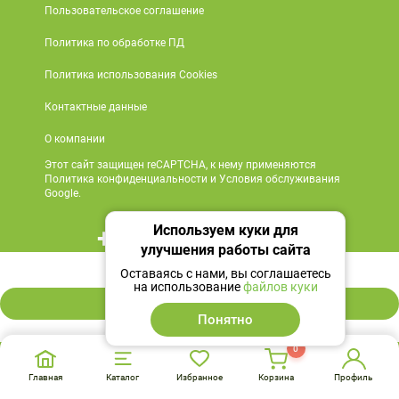
Пользовательское соглашение
Политика по обработке ПД
Политика использования Cookies
Контактные данные
О компании
Этот сайт защищен reCAPTCHA, к нему применяются
Политика конфиденциальности и Условия обслуживания
Google.
Используем куки для
+7 495 419 18 18
улучшения работы сайта
668 ₽
Мы в социальных сетях
Оставаясь с нами, вы соглашаетесь
на использование
файлов куки
В корзину
Понятно
0
Главная
Каталог
Избранное
Корзина
Профиль