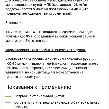
для большинства обычных возбудителей инфекций
мочевыводящих путей. МПК (составляет 128 мг/л)
поддерживается в моче на протяжении 24-48 ч (что
предполагает однодозный курс лечения).
Выведение
T
1/2
из плазмы - 4 ч. Выводится в неизмененном виде
почками (до 95%) с созданием высоких концентраций в
моче; около 5% - с желчью.
Фармакокинетика в особых клинических случаях
У пациентов с умеренным снижением почечной функции
(КК>80 мл/мин), включая ее физиологическое снижение у
лиц пожилого возраста, T
1/2
фосфомицина немного
удлиняется, но концентрация в моче остается на
терапевтическом уровне.
Показания к применению
Острый бактериальный цистит;
острые приступы рецидивирующего бактериального
цистита;