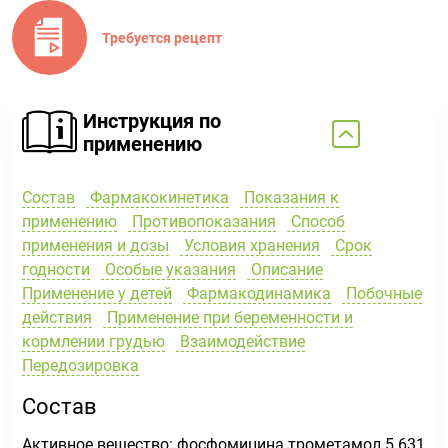
Требуется рецепт
Инструкция по
применению
Состав
Фармакокинетика
Показания к
применению
Противопоказания
Способ
применения и дозы
Условия хранения
Срок
годности
Особые указания
Описание
Применение у детей
Фармакодинамика
Побочные
действия
Применение при беременности и
кормлении грудью
Взаимодействие
Передозировка
Состав
Активное вещество:
фосфомицина трометамол 5.631