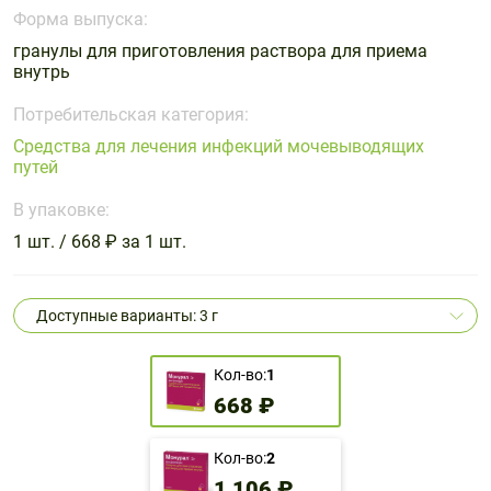
Поливитаминные
При
и гриппе
Форма выпуска:
комплексы
простуде
Противоаллергические
Противовоспалительные
гранулы для приготовления раствора для приема
Пробиотики
Сахарный
внутрь
препараты
препараты
диабет
Противогрибковые
Противоопухолевые
Потребительская категория:
Тонизирующие
Фиточай/
препараты
препараты
Средства для лечения инфекций мочевыводящих
чай
путей
Противопаразитарные
Растительные
препараты
препараты
В упаковке:
Сердечно-
Система
1 шт. / 668 ₽ за 1 шт.
сосудистые
обмена
препараты
веществ
Доступные варианты: 3 г
Средства
Стоматологические
от
препараты
алкоголизма
Кол-во:
1
и курения
668 ₽
Кол-во:
2
1 106 ₽