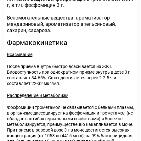
г, в т.ч. фосфомицин 3 г.
Вспомогательные вещества:
ароматизатор
мандариновый, ароматизатор апельсиновый,
сахарин, сахароза.
Фармакокинетика
Всасывание
После приема внутрь быстро всасывается из ЖКТ.
Биодоступность при однократном приеме внутрь в дозе 3 г
составляет 34-65%. C
max
достигается через 2-2.5 ч и
составляет 22-32 мкг/мл.
Распределение и метаболизм
Фосфомицин трометамол не связывается с белками плазмы,
в организме диссоциирует на фосфомицин и трометамол (не
обладает антибактериальными свойствами) и более не
метаболизируется, преимущественно накапливается в моче.
При приеме в разовой дозе 3 г в моче достигается высокая
концентрация (от 1053 до 4415 мг/л), на 99% бактерицидная