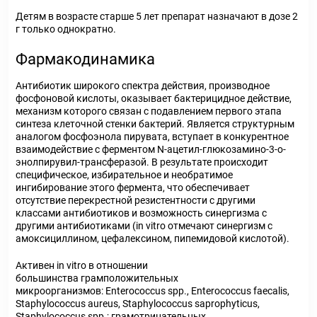
Детям в возрасте старше 5 лет препарат назначают в дозе 2
г только однократно.
Фармакодинамика
Антибиотик широкого спектра действия, производное
фосфоновой кислоты, оказывает бактерицидное действие,
механизм которого связан с подавлением первого этапа
синтеза клеточной стенки бактерий. Является структурным
аналогом фосфоэнола пирувата, вступает в конкурентное
взаимодействие с ферментом N-ацетил-глюкозамино-3-о-
энолпирувил-трансферазой. В результате происходит
специфическое, избирательное и необратимое
ингибирование этого фермента, что обеспечивает
отсутствие перекрестной резистентности с другими
классами антибиотиков и возможность синергизма с
другими антибиотиками (in vitro отмечают синергизм с
амоксициллином, цефалексином, пипемидовой кислотой).
Активен in vitro в отношении
большинства грамположительных
микроорганизмов: Enterococcus spp., Enterococcus faecalis,
Staphylococcus aureus, Staphylococcus saprophyticus,
Staphylococcus spp.; грамотрицательных