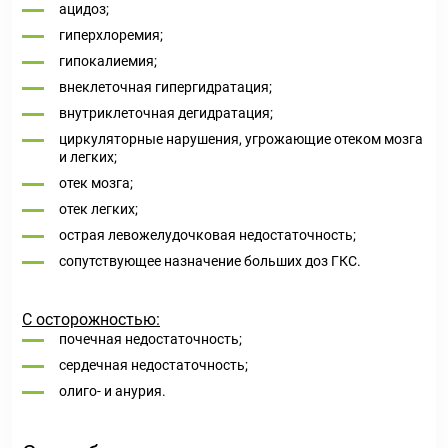
ацидоз;
гиперхлоремия;
гипокалиемия;
внеклеточная гипергидратация;
внутриклеточная дегидратация;
циркуляторные нарушения, угрожающие отеком мозга
и легких;
отек мозга;
отек легких;
острая левожелудочковая недостаточность;
сопутствующее назначение больших доз ГКС.
С осторожностью:
почечная недостаточность;
сердечная недостаточность;
олиго- и анурия.