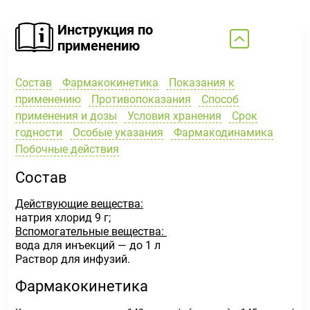
Инструкция по
применению
Состав
Фармакокинетика
Показания к
применению
Противопоказания
Способ
применения и дозы
Условия хранения
Срок
годности
Особые указания
Фармакодинамика
Побочные действия
Состав
Действующие вещества:
натрия хлорид 9 г;
Вспомогательные вещества:
вода для инъекций — до 1 л
Раствор для инфузий.
Фармакокинетика