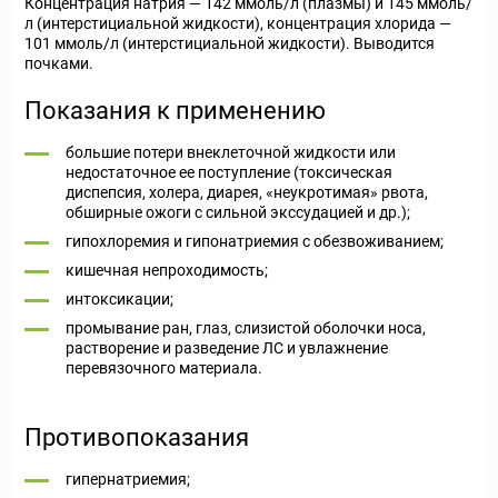
Концентрация натрия — 142 ммоль/л (плазмы) и 145 ммоль/
л (интерстициальной жидкости), концентрация хлорида —
101 ммоль/л (интерстициальной жидкости). Выводится
почками.
Показания к применению
большие потери внеклеточной жидкости или
недостаточное ее поступление (токсическая
диспепсия, холера, диарея, «неукротимая» рвота,
обширные ожоги с сильной экссудацией и др.);
гипохлоремия и гипонатриемия с обезвоживанием;
кишечная непроходимость;
интоксикации;
промывание ран, глаз, слизистой оболочки носа,
растворение и разведение ЛС и увлажнение
перевязочного материала.
Противопоказания
гипернатриемия;