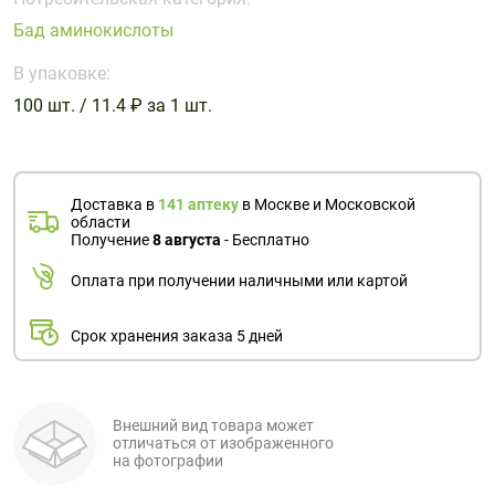
Поливитаминные
При
и гриппе
Бад аминокислоты
комплексы
простуде
Противоаллергические
Противовоспалительные
Пробиотики
Сахарный
препараты
препараты
В упаковке:
диабет
100 шт. / 11.4 ₽ за 1 шт.
Противогрибковые
Противоопухолевые
Тонизирующие
Фиточай/
препараты
препараты
чай
Противопаразитарные
Растительные
препараты
препараты
Доставка в
141 аптеку
в Москве и Московской
области
Сердечно-
Система
Получение
8 августа
- Бесплатно
сосудистые
обмена
Оплата при получении наличными или картой
препараты
веществ
Средства
Стоматологические
Срок хранения заказа 5 дней
от
препараты
алкоголизма
и курения
Внешний вид товара может
отличаться от изображенного
на фотографии