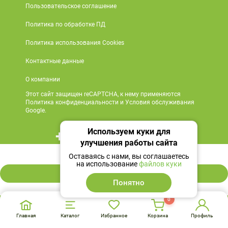
Пользовательское соглашение
Политика по обработке ПД
Политика использования Cookies
Контактные данные
О компании
Этот сайт защищен reCAPTCHA, к нему применяются
Политика конфиденциальности и Условия обслуживания
Google.
Используем куки для
+7 495 419 18 18
улучшения работы сайта
1 277 ₽
Мы в социальных сетях
Оставаясь с нами, вы соглашаетесь
на использование
файлов куки
В корзину
Понятно
0
Главная
Каталог
Избранное
Корзина
Профиль