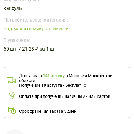
Поливитаминные
При
и гриппе
капсулы
комплексы
простуде
Противоаллергические
Противовоспалительные
Пробиотики
Сахарный
препараты
препараты
Потребительская категория:
диабет
Бад макро и микроэлементы
Противогрибковые
Противоопухолевые
Тонизирующие
Фиточай/
препараты
препараты
В упаковке:
чай
Противопаразитарные
Растительные
60 шт. / 21.28 ₽ за 1 шт.
препараты
препараты
Сердечно-
Система
сосудистые
обмена
Доставка в
141 аптеку
в Москве и Московской
препараты
веществ
области
Получение
10 августа
- Бесплатно
Средства
Стоматологические
от
препараты
Оплата при получении наличными или картой
алкоголизма
и курения
Срок хранения заказа 5 дней