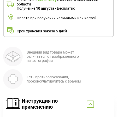
Доставка в
141 аптеку
в Москве и Московской
Поливитаминные
При
и гриппе
области
комплексы
простуде
Получение
10 августа
- Бесплатно
Противоаллергические
Противовоспалительные
Пробиотики
Сахарный
препараты
препараты
Оплата при получении наличными или картой
диабет
Противогрибковые
Противоопухолевые
Тонизирующие
Фиточай/
Срок хранения заказа 5 дней
препараты
препараты
чай
Противопаразитарные
Растительные
препараты
препараты
Внешний вид товара может
Сердечно-
Система
отличаться от изображенного
сосудистые
на фотографии
обмена
препараты
веществ
Средства
Стоматологические
Есть противопоказания,
проконсультируйтесь с врачом
от
препараты
алкоголизма
и курения
Инструкция по
применению