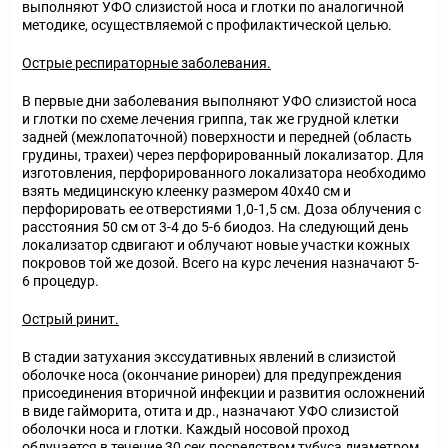
выполняют УФО слизистой носа и глотки по аналогичной
методике, осуществляемой с профилактической целью.
Острые респираторные заболевания.
В первые дни заболевания выполняют УФО слизистой носа
и глотки по схеме лечения гриппа, так же грудной клетки
задней (межлопаточной) поверхности и передней (область
грудины, трахеи) через перфорированный локализатор. Для
изготовления, перфорированного локализатора необходимо
взять медицинскую клеенку размером 40x40 см и
перфорировать ее отверстиями 1,0-1,5 см. Доза облучения с
расстояния 50 см от 3-4 до 5-6 биодоз. На следующий день
локализатор сдвигают и облучают новые участки кожных
покровов той же дозой. Всего на курс лечения назначают 5-
6 процедур.
Острый ринит.
В стадии затухания экссудативных явлений в слизистой
оболочке носа (окончание ринореи) для предупреждения
присоединения вторичной инфекции и развития осложнений
в виде гайморита, отита и др., назначают УФО слизистой
оболочки носа и глотки. Каждый носовой проход
облучается в течение 30 сек посредством тубуса диаметром