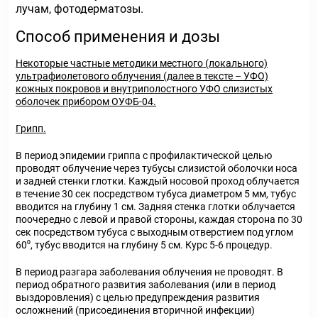
лучам, фотодерматозы.
Способ применения и дозы
Некоторые частные методики местного (локального)
ультрафиолетового облучения (далее в тексте – УФО)
кожных покровов и внутриполостного УФО слизистых
оболочек прибором ОУФБ-04.
Грипп.
В период эпидемии гриппа с профилактической целью
проводят облучение через тубусы слизистой оболочки носа
и задней стенки глотки. Каждый носовой проход облучается
в течение 30 сек посредством тубуса диаметром 5 мм, тубус
вводится на глубину 1 см. Задняя стенка глотки облучается
поочередно с левой и правой стороны, каждая сторона по 30
сек посредством тубуса с выходным отверстием под углом
60⁰, тубус вводится на глубину 5 см. Курс 5-6 процедур.
В период разгара заболевания облучения не проводят. В
период обратного развития заболевания (или в период
выздоровления) с целью предупреждения развития
осложнений (присоединения вторичной инфекции)