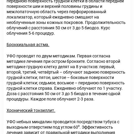
переднюю поверхность грудной клетки в области передней
поверхности шеи и верхней половины грудины и
межлопаточную область через перфорированный
локализатор, который ежедневно смещают на
необлученные зоны кожных покровов. Продолжительность
облучений с расстояния 50 см от 3 до 5 биодоз. Курс
облучения 5-6 процедур.
Бронхиальная астма.
УФО проводят по двум методикам. Первая согласна
методике лечения при остром бронхите. Согласно второй
методике грудную клетку делят на 8 участков: первый,
второй, третий, четвёртый – облучают заднюю поверхность
грудной клетки; пятое, шестое – боковые поверхности
грудной клетки; седьмое, восьмое – переднюю поверхность
грудной клетки справа. Ежедневно облучают по 1 участку.
Доза с расстояния 50 см от 3 до 5 биодоз в течение одной
процедуры. Каждое поле облучают 2-3 раза.
Хронический тонзиллит.
УФО небных миндалин проводится посредством тубуса с
выходным отверстием под углом 60⁰. Эффективность
лечения зависит от правильной методики выполнения