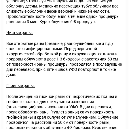
условиях) чтобы луч УФ излучения падал на слизистую
оболочку десны. Медленно перемещая тубус облучаем все
слизистые оболочки десен верхней и нижней челюсти.
Продолжительность облучения в течение одной процедуры
равняется 3 мин. Курс облучения 6-8 процедур.
Чистые раны.
Все открытые раны (резаные, рвано-ушибленные и т.д.)
являются инфицированными. Перед первичной
хирургической обработкой рану и окружающие ее кожные
покровы облучают в дозе 1-3 биодозы, с расстояния 50 см
от поверхности раны процедуры проводятся в последующие
дни перевязок, при снятии швов УФО повторяют в той же
дозе.
Гнойные раны.
После очищения гнойной раны от некротических тканей и
гнойного налета, для стимуляции заживления
(эпителизации) раны назначают УФО. В дни перевязки,
после обработки раны (туалета раны) саму поверхность
гнойной раны и края облучают УФ излучением. Облучение
проводится на расстоянии 50 см от поверхности раны,
продолжительность облучения 4-8 биодозы. Курс лечения