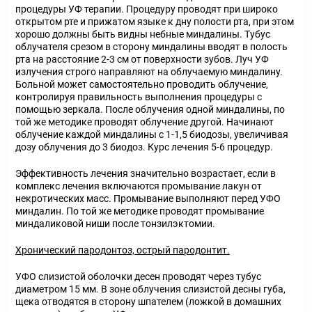
процедуры УФ терапии. Процедуру проводят при широко
открытом рте и прижатом языке к дну полости рта, при этом
хорошо должны быть видны небные миндалины. Тубус
облучателя срезом в сторону миндалины вводят в полость
рта на расстояние 2-3 см от поверхности зубов. Луч УФ
излучения строго направляют на облучаемую миндалину.
Больной может самостоятельно проводить облучение,
контролируя правильность выполнения процедуры с
помощью зеркала. После облучения одной миндалины, по
той же методике проводят облучение другой. Начинают
облучение каждой миндалины с 1-1,5 биодозы, увеличивая
дозу облучения до 3 биодоз. Курс лечения 5-6 процедур.
Эффективность лечения значительно возрастает, если в
комплекс лечения включаются промывание лакун от
некротических масс. Промывание выполняют перед УФО
миндалин. По той же методике проводят промывание
миндаликовой ниши после тонзилэктомии.
Хронический пародонтоз, острый пародонтит.
УФО слизистой оболочки десен проводят через тубус
диаметром 15 мм. В зоне облучения слизистой десны губа,
щека отводятся в сторону шпателем (ложкой в домашних