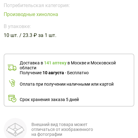
Поливитаминные
При
и гриппе
Потребительская категория:
комплексы
простуде
Противоаллергические
Противовоспалительные
Производные хинолона
Пробиотики
Сахарный
препараты
препараты
диабет
В упаковке:
Противогрибковые
Противоопухолевые
10 шт. / 23.3 ₽ за 1 шт.
Тонизирующие
Фиточай/
препараты
препараты
чай
Противопаразитарные
Растительные
препараты
препараты
Доставка в
141 аптеку
в Москве и Московской
Сердечно-
Система
области
сосудистые
обмена
Получение
10 августа
- Бесплатно
препараты
веществ
Оплата при получении наличными или картой
Средства
Стоматологические
от
препараты
Срок хранения заказа 5 дней
алкоголизма
и курения
Внешний вид товара может
отличаться от изображенного
на фотографии