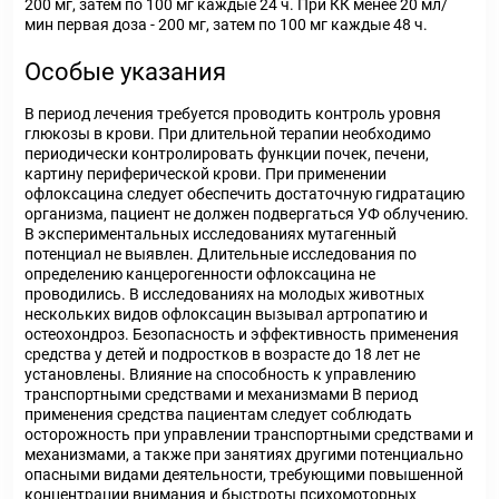
200 мг, затем по 100 мг каждые 24 ч. При КК менее 20 мл/
мин первая доза - 200 мг, затем по 100 мг каждые 48 ч.
Особые указания
В период лечения требуется проводить контроль уровня
глюкозы в крови. При длительной терапии необходимо
периодически контролировать функции почек, печени,
картину периферической крови. При применении
офлоксацина следует обеспечить достаточную гидратацию
организма, пациент не должен подвергаться УФ облучению.
В экспериментальных исследованиях мутагенный
потенциал не выявлен. Длительные исследования по
определению канцерогенности офлоксацина не
проводились. В исследованиях на молодых животных
нескольких видов офлоксацин вызывал артропатию и
остеохондроз. Безопасность и эффективность применения
средства у детей и подростков в возрасте до 18 лет не
установлены. Влияние на способность к управлению
транспортными средствами и механизмами В период
применения средства пациентам следует соблюдать
осторожность при управлении транспортными средствами и
механизмами, а также при занятиях другими потенциально
опасными видами деятельности, требующими повышенной
концентрации внимания и быстроты психомоторных