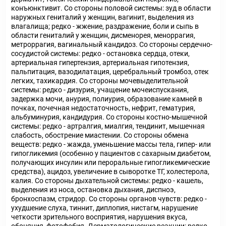
конъюнктивит. Со стороны половой системы: зуд в области
наружных гениталий у женщин, вагинит, выделения из
влагалища; редко - жжение, раздражение, боли и сыпь в
области гениталий у женщин, дисменорея, меноррагия,
метроррагия, вагинальный кандидоз. Со стороны сердечно-
сосудистой системы: редко - остановка сердца, отеки,
артериальная гипертензия, артериальная гипотензия,
пальпитация, вазодилатация, церебральный тромбоз, отек
легких, тахикардия. Со стороны мочевыделительной
системы: редко - дизурия, учащение мочеиспускания,
задержка мочи, анурия, полиурия, образование камней в
почках, почечная недостаточность, нефрит, гематурия,
альбуминурия, кандидурия. Со стороны костно-мышечной
системы: редко - артралгия, миалгия, тендинит, мышечная
слабость, обострение миастении. Со стороны обмена
веществ: редко - жажда, уменьшение массы тела, гипер- или
гипогликемия (особенно у пациентов с сахарным диабетом,
получающих инсулин или пероральные гипогликемические
средства), ацидоз, увеличение в сыворотке ТГ, холестерола,
калия. Со стороны дыхательной системы: редко - кашель,
выделения из носа, остановка дыхания, диспноэ,
бронхоспазм, стридор. Со стороны органов чувств: редко -
ухудшение слуха, тиннит, диплопия, нистагм, нарушение
четкости зрительного восприятия, нарушения вкуса,