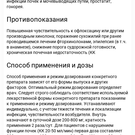
инфекции почек и мочевыводящих путей, простатит,
гонорея.
Противопоказания
Повышенная чувствительность к офлоксацину или другим
производным хинолона; поражение сухожилий при ранее
проводившемся лечении фторхинолонами, эпилепсия (в т.ч.
в анамнезе), снижение порога судорожной готовности,
хроническая почечная недостаточность (КК
Способ применения и дозы
Способ применения и режим дозирования конкретного
препарата зависят от его формы выпуска и других
факторов. Оптимальный режим дозирования определяет
врач. Следует строго соблюдать соответствие используемой
лекарственной формы конкретного препарата показаниям
к применению и режиму дозирования. Устанавливают
индивидуально, с учетом тяжести течения и локализации
инфекции, чувствительности возбудителя. Внутрь
назначают в суточной дозе 200-800 мг, кратность
применения 2 раза/сут. Для пациентов с нарушением
функции почек (КК 20-50 мл/мин) первая доза составляет