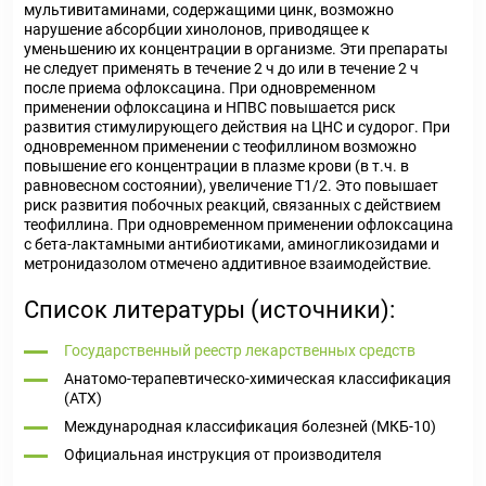
мультивитаминами, содержащими цинк, возможно
нарушение абсорбции хинолонов, приводящее к
уменьшению их концентрации в организме. Эти препараты
не следует применять в течение 2 ч до или в течение 2 ч
после приема офлоксацина. При одновременном
применении офлоксацина и НПВС повышается риск
развития стимулирующего действия на ЦНС и судорог. При
одновременном применении с теофиллином возможно
повышение его концентрации в плазме крови (в т.ч. в
равновесном состоянии), увеличение T1/2. Это повышает
риск развития побочных реакций, связанных с действием
теофиллина. При одновременном применении офлоксацина
с бета-лактамными антибиотиками, аминогликозидами и
метронидазолом отмечено аддитивное взаимодействие.
Список литературы (источники):
Государственный реестр лекарственных средств
Анатомо-терапевтическо-химическая классификация
(ATX)
Международная классификация болезней (МКБ-10)
Официальная инструкция от производителя