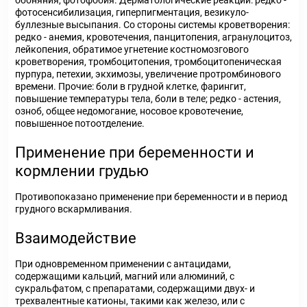
обоняния, фотофобия. Дерматологические реакции: редко -
фотосенсибилизация, гиперпигментация, везикуло-
буллезные высыпания. Со стороны системы кроветворения:
редко - анемия, кровотечения, панцитопения, агранулоцитоз,
лейкопения, обратимое угнетение костномозгового
кроветворения, тромбоцитопения, тромбоцитопеническая
пурпура, петехии, экхимозы, увеличение протромбинового
времени. Прочие: боли в грудной клетке, фарингит,
повышение температуры тела, боли в теле; редко - астения,
озноб, общее недомогание, носовое кровотечение,
повышенное потоотделение.
Применение при беременности и
кормлении грудью
Противопоказано применение при беременности и в период
грудного вскармливания.
Взаимодействие
При одновременном применении с антацидами,
содержащими кальций, магний или алюминий, с
сукральфатом, с препаратами, содержащими двух- и
трехвалентные катионы, такими как железо, или с