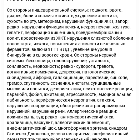
Со стороны пищеварительной системы: тошнота, рвота,
диарея, боли и спазмы в животе, ухудшение аппетита,
сухость во рту, метеоризм, нарушения функции ЖКТ, запор;
редко - нарушения функции печени, некроз печени, желтуха,
гепатит, перфорация кишечника, псевдомембранозный
колит, кровотечения из ЖКТ, нарушения слизистой оболочки
полости рта, изжога, повышение активности печеночных
ферментов, включая ГГТ и ЛДГ, увеличение уровня
билирубина в сыворотке крови. Со стороны нервной
системы: бессонница, головокружение, усталость,
сонливость, нервозность; редко - судороги, тревога,
когнитивные изменения, депрессия, патологические
сновидения, эйфория, галлюцинации, парестезии, синкопе,
тремор, спутанность сознания, нистагм, суицидальные
мысли или попытки, дезориентация, психотические реакции,
паранойя, фобия, ажитация, агрессивность, эмоциональная
лабильность, периферическая невропатия, атаксия,
нарушения координации, обострение экстрапирамидных
нарушений, нарушение речи. Аллергические реакции:
кожная сыпь, зуд; редко - ангионевротический отек,
крапивница, васкулит, аллергический пневмонит,
анафилактический шок, многоформная эритема, синдром
Стивенса-Джонсона, узловатая эритема, эксфолиативный
дерматит, токсический эпидермальный некролиз,