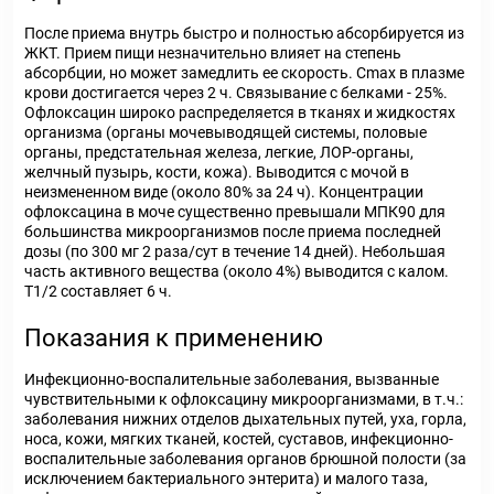
После приема внутрь быстро и полностью абсорбируется из
ЖКТ. Прием пищи незначительно влияет на степень
абсорбции, но может замедлить ее скорость. Cmax в плазме
крови достигается через 2 ч. Связывание с белками - 25%.
Офлоксацин широко распределяется в тканях и жидкостях
организма (органы мочевыводящей системы, половые
органы, предстательная железа, легкие, ЛОР-органы,
желчный пузырь, кости, кожа). Выводится с мочой в
неизмененном виде (около 80% за 24 ч). Концентрации
офлоксацина в моче существенно превышали МПК90 для
большинства микроорганизмов после приема последней
дозы (по 300 мг 2 раза/сут в течение 14 дней). Небольшая
часть активного вещества (около 4%) выводится с калом.
T1/2 составляет 6 ч.
Показания к применению
Инфекционно-воспалительные заболевания, вызванные
чувствительными к офлоксацину микроорганизмами, в т.ч.:
заболевания нижних отделов дыхательных путей, уха, горла,
носа, кожи, мягких тканей, костей, суставов, инфекционно-
воспалительные заболевания органов брюшной полости (за
исключением бактериального энтерита) и малого таза,