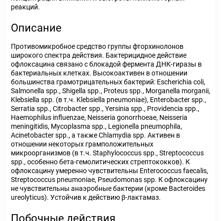
реакций.
Описание
Противомикробное средство группы фторхинолонов
широкого спектра действия. Бактерицидное действие
офлоксацина связано с блокадой фермента ДНК-гиразы в
бактериальных клетках. Высокоактивен в отношении
большинства грамотрицательных бактерий: Escherichia coli,
Salmonella spp., Shigella spp., Proteus spp., Morganella morganii,
Klebsiella spp. (в т.ч. Klebsiella pneumoniae), Enterobacter spp.,
Serratia spp., Citrobacter spp., Yersinia spp., Providencia spp.,
Haemophilus influenzae, Neisseria gonorrhoeae, Neisseria
meningitidis, Mycoplasma spp., Legionella pneumophila,
Acinetobacter spp., а также Chlamydia spp. Активен в
отношении некоторых грамположительных
микроорганизмов (в т.ч. Staphylococcus spp., Streptococcus
spp., особенно бета-гемолитических стрептококков). К
офлоксацину умеренно чувствительны Enterococcus faecalis,
Streptococcus pneumoniae, Pseudomonas spp. К офлоксацину
не чувствительны анаэробные бактерии (кроме Bacteroides
ureolyticus). Устойчив к действию β-лактамаз.
Побочные действия