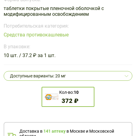
Поливитаминные
При
и гриппе
таблетки покрытые пленочной оболочкой с
комплексы
простуде
Противоаллергические
Противовоспалительные
модифицированным освобождением
Пробиотики
Сахарный
препараты
препараты
диабет
Потребительская категория:
Противогрибковые
Противоопухолевые
Средства противокашлевые
Тонизирующие
Фиточай/
препараты
препараты
чай
В упаковке:
Противопаразитарные
Растительные
препараты
препараты
10 шт. / 37.2 ₽ за 1 шт.
Сердечно-
Система
сосудистые
обмена
Доступные варианты: 20 мг
препараты
веществ
Средства
Стоматологические
Кол-во:
10
от
препараты
372 ₽
алкоголизма
и курения
Доставка в
141 аптеку
в Москве и Московской