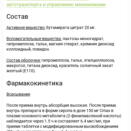
автотранспорта и управлению механизмами
Состав
Активное вещество:
бутамирата цитрат 20 мг.
Вспомогательные вещества:
лактозы моногидрат,
гипромеллоза, тальк, магния стеарат, кремния диоксид
коллоидный, повидон.
Состав оболочки:
гипромеллоза, тальк, этилцеллюлоза,
макрогол, титана диоксид, краситель солнечный закат
желтый (Е110).
Фармакокинетика
Всасывание
После приема внутрь абсорбция высокая. После приема
внутрь препарата в форме сиропа в дозе 150 мг C
max
в
плазме основного метаболита (2-фенилмасляной кислоты)
наблюдается через 1.5 ч и составляет 6.4 мкг/мл, при
приеме таблетки с модифицированным высвобождением