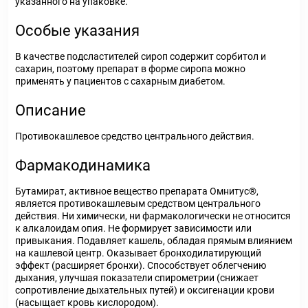
указанного на упаковке.
Особые указания
В качестве подсластителей сироп содержит сорбитол и
сахарин, поэтому препарат в форме сиропа можно
применять у пациентов с сахарным диабетом.
Описание
Противокашлевое средство центрального действия.
Фармакодинамика
Бутамират, активное вещество препарата Омнитус®,
является противокашлевым средством центрального
действия. Ни химически, ни фармакологически не относится
к алкалоидам опия. Не формирует зависимости или
привыкания. Подавляет кашель, обладая прямым влиянием
на кашлевой центр. Оказывает бронходилатирующий
эффект (расширяет бронхи). Способствует облегчению
дыхания, улучшая показатели спирометрии (снижает
сопротивление дыхательных путей) и оксигенации крови
(насыщает кровь кислородом).