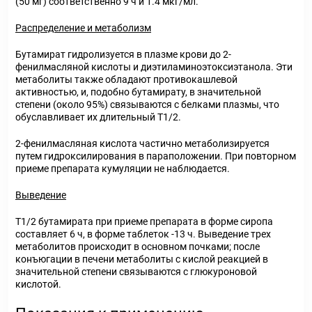
(50 мг) соответственно 9 ч и 1.4 мкг/мл.
Распределение и метаболизм
Бутамират гидролизуется в плазме крови до 2-
фенилмасляной кислоты и диэтиламиноэтоксиэтанола. Эти
метаболиты также обладают противокашлевой
активностью, и, подобно бутамирату, в значительной
степени (около 95%) связываются с белками плазмы, что
обуславливает их длительный T
1/2
.
2-фенилмасляная кислота частично метаболизируется
путем гидроксилирования в параположении. При повторном
приеме препарата кумуляции не наблюдается.
Выведение
T
1/2
бутамирата при приеме препарата в форме сиропа
составляет 6 ч, в форме таблеток -13 ч. Выведение трех
метаболитов происходит в основном почками; после
конъюгации в печени метаболиты с кислой реакцией в
значительной степени связываются с глюкуроновой
кислотой.