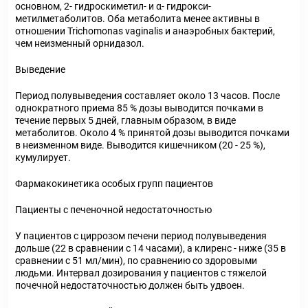
основном, 2- гидроскиметил- и α- гидрокси-
метилметаболитов. Оба метаболита менее активны в
отношении Trichomonas vaginalis и анаэробных бактерий,
чем неизменный орнидазол.
Выведение
Период полувыведения составляет около 13 часов. После
однократного приема 85 % дозы выводится почками в
течение первых 5 дней, главным образом, в виде
метаболитов. Около 4 % принятой дозы выводится почками
в неизменном виде. Выводится кишечником (20 - 25 %),
кумулирует.
Фармакокинетика особых групп пациентов
Пациенты с печеночной недостаточностью
У пациентов с циррозом печени период полувыведения
дольше (22 в сравнении с 14 часами), а клиренс - ниже (35 в
сравнении с 51 мл/мин), по сравнению со здоровыми
людьми. Интервал дозирования у пациентов с тяжелой
почечной недостаточностью должен быть удвоен.