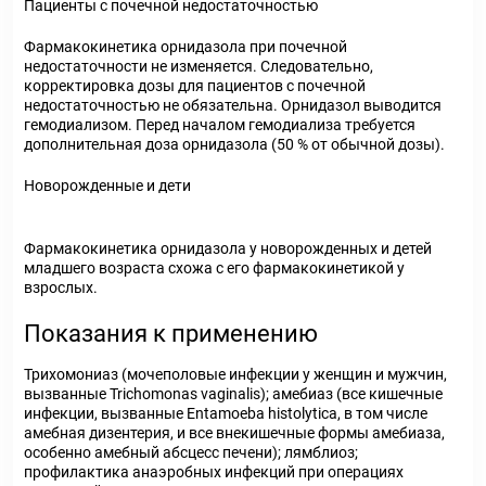
Пациенты с почечной недостаточностью
Фармакокинетика орнидазола при почечной
недостаточности не изменяется. Следовательно,
корректировка дозы для пациентов с почечной
недостаточностью не обязательна. Орнидазол выводится
гемодиализом. Перед началом гемодиализа требуется
дополнительная доза орнидазола (50 % от обычной дозы).
Новорожденные и дети
Фармакокинетика орнидазола у новорожденных и детей
младшего возраста схожа с его фармакокинетикой у
взрослых.
Показания к применению
Трихомониаз (мочеполовые инфекции у женщин и мужчин,
вызванные Trichomonas vaginalis); амебиаз (все кишечные
инфекции, вызванные Entamoeba histolytica, в том числе
амебная дизентерия, и все внекишечные формы амебиаза,
особенно амебный абсцесс печени); лямблиоз;
профилактика анаэробных инфекций при операциях