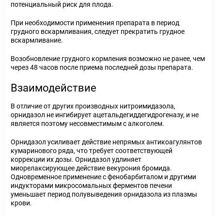
потенциальный риск для плода.
При необходимости применения препарата в период
грудного вскармливания, следует прекратить грудное
вскармливание.
Возобновление грудного кормления возможно не ранее, чем
через 48 часов после приема последней дозы препарата.
Взаимодействие
В отличие от других производных нитроимидазола,
орнидазол не ингибирует ацетальдегиддегидрогеназу, и не
является поэтому несовместимым с алкоголем.
Орнидазол усиливает действие непрямых антикоагулянтов
кумаринового ряда, что требует соответствующей
коррекции их дозы. Орнидазол удлиняет
миорелаксирующее действие векурония бромида.
Одновременное применение с фенобарбиталом и другими
индукторами микросомальных ферментов печени
уменьшает период полувыведения орнидазола из плазмы
крови.