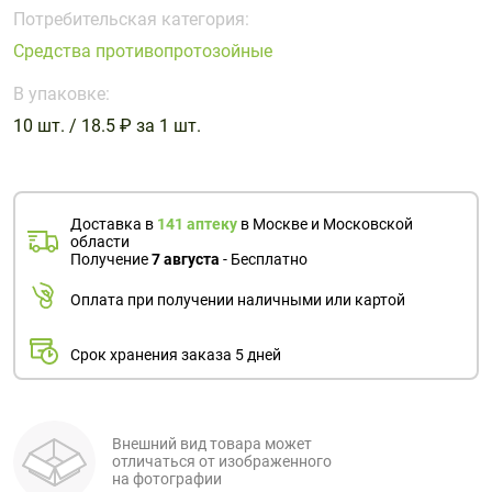
Поливитаминные
При
и гриппе
Потребительская категория:
комплексы
простуде
Противоаллергические
Противовоспалительные
Средства противопротозойные
Пробиотики
Сахарный
препараты
препараты
диабет
В упаковке:
Противогрибковые
Противоопухолевые
10 шт. / 18.5 ₽ за 1 шт.
Тонизирующие
Фиточай/
препараты
препараты
чай
Противопаразитарные
Растительные
препараты
препараты
Доставка в
141 аптеку
в Москве и Московской
Сердечно-
Система
области
сосудистые
обмена
Получение
7 августа
- Бесплатно
препараты
веществ
Оплата при получении наличными или картой
Средства
Стоматологические
от
препараты
Срок хранения заказа 5 дней
алкоголизма
и курения
Внешний вид товара может
отличаться от изображенного
на фотографии