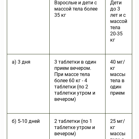
Взрослые и дети с
Дети
массой тела более
до 3
35 кг
лет и с
массой
тела
20-35
кг
а) 3 дня
3 таблетки в один
40 мг/
прием вечером.
кг
При массе тела
массы
более 60 кг - 4
тела в
таблетки (по 2
один
таблетки утром и
прием
вечером)
б) 5-10 дней
2 таблетки (по 1
25 мг/
таблетке утром и
кг
вечером)
массы