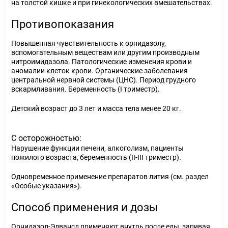
на толстой кишке и при гинекологических вмешательствах.
Противопоказания
Повышенная чувствительность к орнидазолу,
вспомогательным веществам или другим производным
нитроимидазола. Патологические изменения крови и
аномалии клеток крови. Органические заболевания
центральной нервной системы (ЦНС). Период грудного
вскармливания. Беременность (I триместр).
Детский возраст до 3 лет и масса тела менее 20 кг.
С осторожностью:
Нарушение функции печени, алкоголизм, пациенты
пожилого возраста, беременность (II-III триместр).
Одновременное применение препаратов лития (см. раздел
«Особые указания»).
Способ применения и дозы
Орнидазол-Эдвансд применяют внутрь после еды, запивая