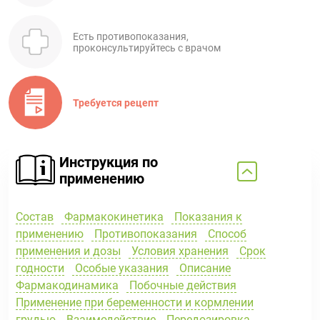
Есть противопоказания,
проконсультируйтесь с врачом
Требуется рецепт
Инструкция по
применению
Состав
Фармакокинетика
Показания к
применению
Противопоказания
Способ
применения и дозы
Условия хранения
Срок
годности
Особые указания
Описание
Фармакодинамика
Побочные действия
Применение при беременности и кормлении
грудью
Взаимодействие
Передозировка