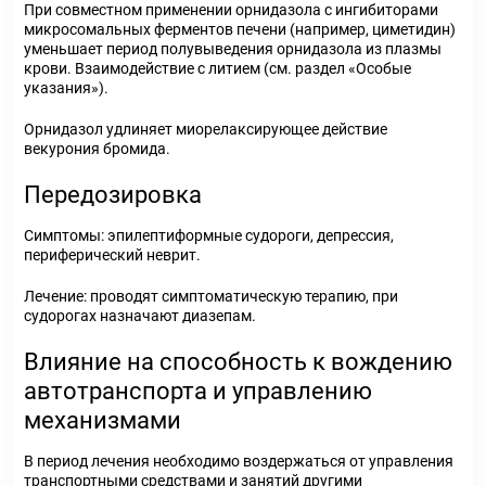
При совместном применении орнидазола с ингибиторами
микросомальных ферментов печени (например, циметидин)
уменьшает период полувыведения орнидазола из плазмы
крови. Взаимодействие с литием (см. раздел «Особые
указания»).
Орнидазол удлиняет миорелаксирующее действие
векурония бромида.
Передозировка
Симптомы: эпилептиформные судороги, депрессия,
периферический неврит.
Лечение: проводят симптоматическую терапию, при
судорогах назначают диазепам.
Влияние на способность к вождению
автотранспорта и управлению
механизмами
В период лечения необходимо воздержаться от управления
транспортными средствами и занятий другими