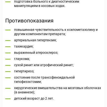
подготовка больного к диагностическим
манипуляциям в носовых ходах.
Противопоказания
повышенная чувствительность к ксилометазолину и
другим компонентам препарата;
артериальная гипертензия;
тахикардия;
выраженный атеросклероз;
глаукома;
сухой ринит или атрофический ринит;
гипертиреоз;
состояние после транссфеноидальной
гипофизэктомии;
хирургические вмешательства на мозговых оболочках
(в анамнезе);
детский возраст до 2 лет.