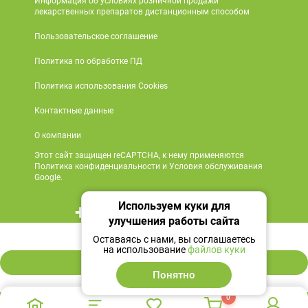
Информация об условиях розничной продажи
лекарственных препаратов дистанционным способом
Пользовательское соглашение
Политика по обработке ПД
Политика использования Cookies
Контактные данные
О компании
Этот сайт защищен reCAPTCHA, к нему применяются
Политика конфиденциальности и Условия обслуживания
Google.
Используем куки для
+7 495 419 18 18
улучшения работы сайта
175 ₽
Мы в социальных сетях
Оставаясь с нами, вы соглашаетесь
на использование
файлов куки
В корзину
Понятно
0