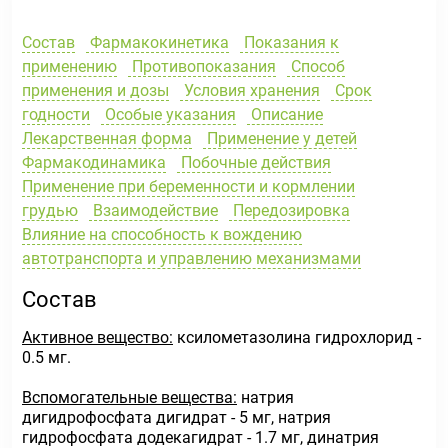
Состав
Фармакокинетика
Показания к
применению
Противопоказания
Способ
применения и дозы
Условия хранения
Срок
годности
Особые указания
Описание
Лекарственная форма
Применение у детей
Фармакодинамика
Побочные действия
Применение при беременности и кормлении
грудью
Взаимодействие
Передозировка
Влияние на способность к вождению
автотранспорта и управлению механизмами
Состав
Активное вещество:
ксилометазолина гидрохлорид -
0.5 мг.
Вспомогательные вещества:
натрия
дигидрофосфата дигидрат - 5 мг, натрия
гидрофосфата додекагидрат - 1.7 мг, динатрия