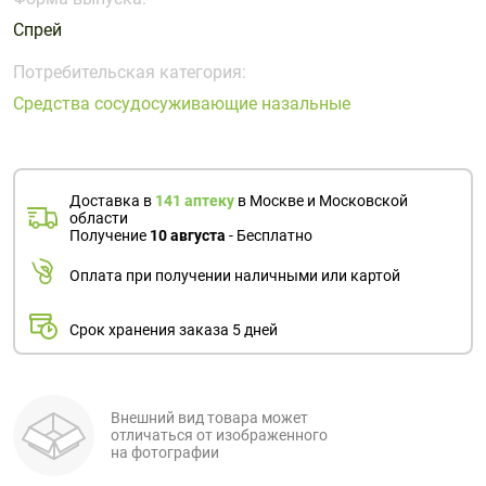
Поливитаминные
При
и гриппе
Спрей
комплексы
простуде
Противоаллергические
Противовоспалительные
Пробиотики
Сахарный
препараты
препараты
Потребительская категория:
диабет
Средства сосудосуживающие назальные
Противогрибковые
Противоопухолевые
Тонизирующие
Фиточай/
препараты
препараты
чай
Противопаразитарные
Растительные
препараты
препараты
Доставка в
141 аптеку
в Москве и Московской
области
Сердечно-
Система
Получение
10 августа
- Бесплатно
сосудистые
обмена
Оплата при получении наличными или картой
препараты
веществ
Средства
Стоматологические
Срок хранения заказа 5 дней
от
препараты
алкоголизма
и курения
Внешний вид товара может
отличаться от изображенного
на фотографии