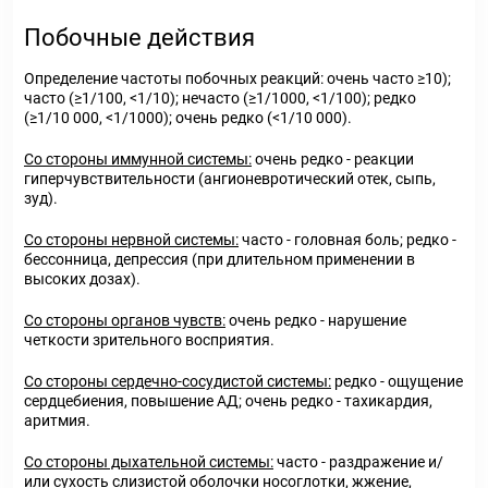
Побочные действия
Определение частоты побочных реакций: очень часто ≥10);
часто (≥1/100, <1/10); нечасто (≥1/1000, <1/100); редко
(≥1/10 000, <1/1000); очень редко (<1/10 000).
Со стороны иммунной системы:
очень редко - реакции
гиперчувствительности (ангионевротический отек, сыпь,
зуд).
Со стороны нервной системы:
часто - головная боль; редко -
бессонница, депрессия (при длительном применении в
высоких дозах).
Со стороны органов чувств:
очень редко - нарушение
четкости зрительного восприятия.
Со стороны сердечно-сосудистой системы:
редко - ощущение
сердцебиения, повышение АД; очень редко - тахикардия,
аритмия.
Со стороны дыхательной системы:
часто - раздражение и/
или сухость слизистой оболочки носоглотки, жжение,