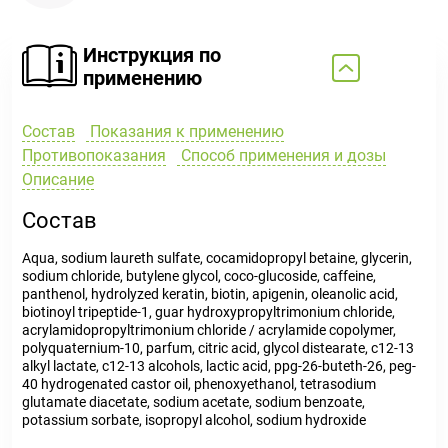
Инструкция по
применению
Состав
Показания к применению
Противопоказания
Способ применения и дозы
Описание
Состав
Аqua, sodium laureth sulfate, cocamidopropyl betaine, glycerin,
sodium chloride, butylene glycol, coco-glucoside, caffeine,
panthenol, hydrolyzed keratin, biotin, apigenin, oleanolic acid,
biotinoyl tripeptide-1, guar hydroxypropyltrimonium chloride,
acrylamidopropyltrimonium chloride / acrylamide copolymer,
polyquaternium-10, parfum, citric acid, glycol distearate, c12-13
alkyl lactate, c12-13 alcohols, lactic acid, ppg-26-buteth-26, peg-
40 hydrogenated castor oil, phenoxyethanol, tetrasodium
glutamate diacetate, sodium acetate, sodium benzoate,
potassium sorbate, isopropyl alcohol, sodium hydroxide