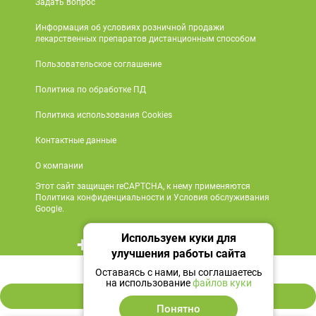
Задать вопрос
Информация об условиях розничной продажи
лекарственных препаратов дистанционным способом
Пользовательское соглашение
Политика по обработке ПД
Политика использования Cookies
Контактные данные
О компании
Этот сайт защищен reCAPTCHA, к нему применяются
Политика конфиденциальности и Условия обслуживания
Google.
Используем куки для
+7 495 419 18 18
улучшения работы сайта
850 ₽
Мы в социальных сетях
Оставаясь с нами, вы соглашаетесь
на использование
файлов куки
В корзину
Понятно