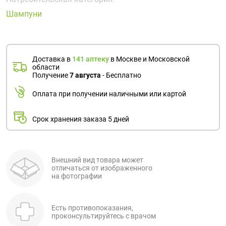
Поливитаминные
При
и гриппе
Шампуни
комплексы
простуде
Противоаллергические
Противовоспалительные
Пробиотики
Сахарный
препараты
препараты
диабет
Противогрибковые
Противоопухолевые
Тонизирующие
Фиточай/
Доставка в
141 аптеку
в Москве и Московской
препараты
препараты
области
чай
Получение
7 августа
- Бесплатно
Противопаразитарные
Растительные
препараты
препараты
Оплата при получении наличными или картой
Сердечно-
Система
сосудистые
обмена
Срок хранения заказа 5 дней
препараты
веществ
Средства
Стоматологические
от
препараты
Внешний вид товара может
отличаться от изображенного
алкоголизма
на фотографии
и курения
Есть противопоказания,
проконсультируйтесь с врачом