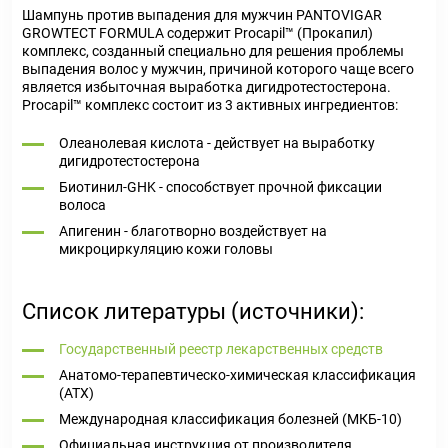
Шампунь против выпадения для мужчин PANTOVIGAR
GROWTECT FORMULA содержит Procapil™ (Прокапил)
комплекс, созданный специально для решения проблемы
выпадения волос у мужчин, причиной которого чаще всего
является избыточная выработка дигидротестостерона.
Procapil™ комплекс состоит из 3 активных ингредиентов:
Олеанолевая кислота - действует на выработку
дигидротестостерона
Биотинил-GHK - способствует прочной фиксации
волоса
Апигенин - благотворно воздействует на
микроциркуляцию кожи головы
Список литературы (источники):
Государственный реестр лекарственных средств
Анатомо-терапевтическо-химическая классификация
(ATX)
Международная классификация болезней (МКБ-10)
Официальная инструкция от производителя