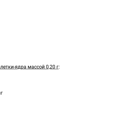
етки-ядра массой 0,20 г
:
мг