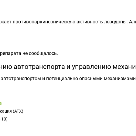
ижает противопаркинсоническую активность леводопы. Ал
препарата не сообщалось.
ению автотранспорта и управлению механ
ь автотранспортом и потенциально опасными механизмами
в
кация (ATX)
-10)