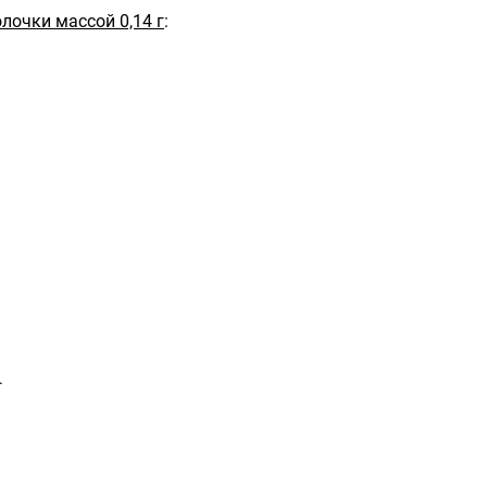
лочки массой 0,14 г
:
г