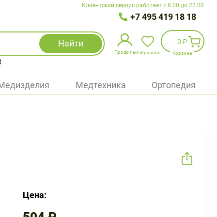
Клиентский сервис работает с 8.00 до 22.00
+7 495 419 18 18
0 ₽
Найти
Профиль
Избранное
Корзина
R
Избранное
(
0
)
Медизделия
Медтехника
Ортопедия
Войти
БАД
Медицинская техника (приборы)
Наборы
Упаковка
Цена: