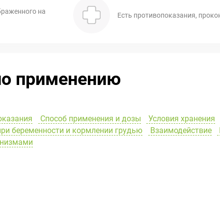
браженного на
Есть противопоказания, проко
по применению
оказания
Способ применения и дозы
Условия хранения
ри беременности и кормлении грудью
Взаимодействие
анизмами