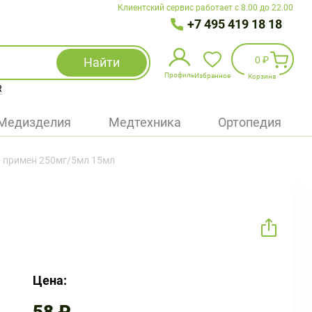
Клиентский сервис работает с 8.00 до 22.00
+7 495 419 18 18
0 ₽
Найти
Профиль
Избранное
Корзина
R
Избранное
(
0
)
Медизделия
Медтехника
Ортопедия
Войти
р примен 250мг/5мл 15мл
БАД
Медицинская техника (приборы)
Наборы
Упаковка
Цена: