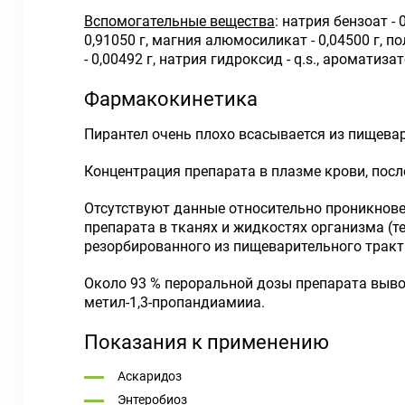
Вспомогательные вещества
: натрия бензоат -
0,91050 г, магния алюмосиликат - 0,04500 г, по
- 0,00492 г, натрия гидроксид - q.s., ароматиза
Фармакокинетика
Пирантел очень плохо всасывается из пищевар
Концентрация препарата в плазме крови, после 
Отсутствуют данные относительно проникнове
препарата в тканях и жидкостях организма (т
резорбированного из пищеварительного тракта
Около 93 % пероральной дозы препарата вывод
метил-1,3-пропандиамииа.
Показания к применению
Аскаридоз
Энтеробиоз