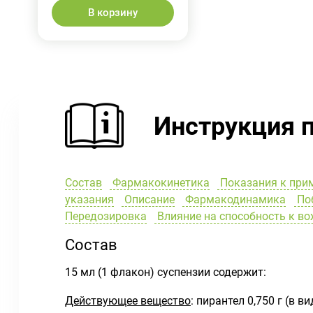
В корзину
Инструкция 
Состав
Фармакокинетика
Показания к при
указания
Описание
Фармакодинамика
Поб
Передозировка
Влияние на способность к в
Состав
15 мл (1 флакон) суспензии содержит:
Действующее вещество
: пирантел 0,750 г (в в