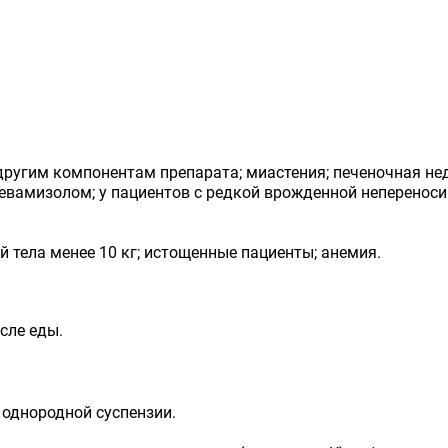
ругим компонентам препарата; миастения; печеночная недо
евамизолом; у пациентов с редкой врожденной неперенос
ой тела менее 10 кг; истощенные пациенты; анемия.
сле еды.
 однородной суспензии.