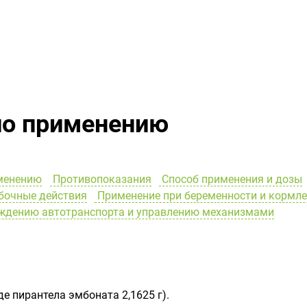
по применению
менению
Противопоказания
Способ применения и дозы
очные действия
Применение при беременности и кормл
ождению автотранспорта и управлению механизмами
иде пирантела эмбоната 2,1625 г).