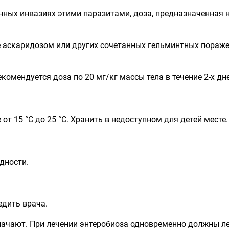
ных инвазиях этими паразитами, доза, предназначенная на в
е аскаридозом или других сочетанных гельминтных поражен
комендуется доза по 20 мг/кг массы тела в течение 2-х дн
от 15 °С до 25 °С. Хранить в недоступном для детей месте.
одности.
едить врача.
начают. При лечении энтеробиоза одновременно должны л