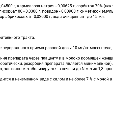
 0,04500 г, кармеллоза натрия - 0,00625 г, сорбитол 70% (не
лисорбат 80 - 0,0300 г, повидон - 0,00900 г, симетикон эму
тор абрикосовый - 0,02000 г, вода очищенная - до 15 мл.
ительного тракта.
перорального приема разовой дозы 10 мг/кг массы тела, со
ния препарата через плаценту и в молоко кормящей женщ
еоретически, резорбция препарата является минимальной)
, частично метаболизируется в печени до N-метил-1,3-пр
ится в неизменном виде с калом и не более 7 % с мочой 