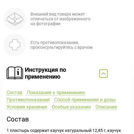
Поливитаминные
При
и гриппе
комплексы
простуде
Противоаллергические
Противовоспалительные
Внешний вид товара может
Пробиотики
Сахарный
отличаться от изображенного
препараты
препараты
на фотографии
диабет
Противогрибковые
Противоопухолевые
Тонизирующие
Фиточай/
препараты
препараты
чай
Есть противопоказания,
Противопаразитарные
Растительные
проконсультируйтесь с врачом
препараты
препараты
Сердечно-
Система
Инструкция по
сосудистые
обмена
применению
препараты
веществ
Средства
Стоматологические
Состав
Показания к применению
от
препараты
Противопоказания
Способ применения и дозы
алкоголизма
Условия хранения
Особые указания
Описание
и курения
Состав
1 пластырь содержит каучук натуральный 12,85 г, каучук