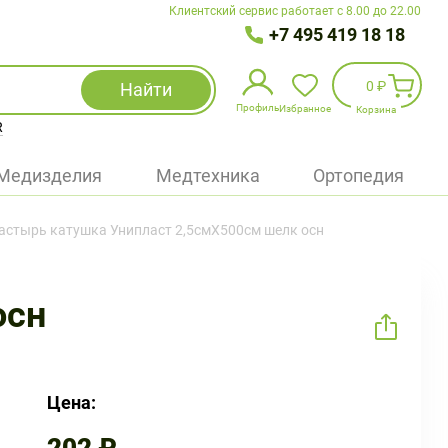
Клиентский сервис работает с 8.00 до 22.00
+7 495 419 18 18
0 ₽
Найти
Профиль
Избранное
Корзина
R
Избранное
(
0
)
Медизделия
Медтехника
Ортопедия
Войти
астырь катушка Унипласт 2,5смX500см шелк осн
БАД
Медицинская техника (приборы)
осн
Наборы
Упаковка
Цена: