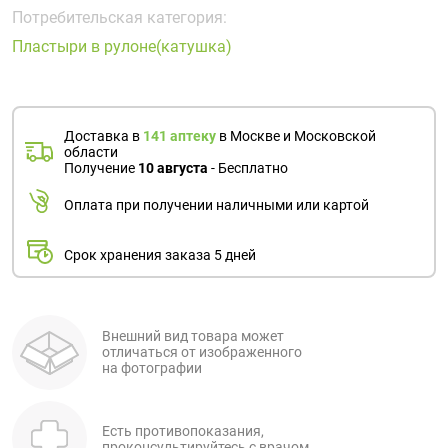
Поливитаминные
При
и гриппе
Потребительская категория:
комплексы
простуде
Противоаллергические
Противовоспалительные
Пластыри в рулоне(катушка)
Пробиотики
Сахарный
препараты
препараты
диабет
Противогрибковые
Противоопухолевые
Тонизирующие
Фиточай/
препараты
препараты
Доставка в
141 аптеку
в Москве и Московской
чай
области
Противопаразитарные
Растительные
Получение
10 августа
- Бесплатно
препараты
препараты
Оплата при получении наличными или картой
Сердечно-
Система
сосудистые
обмена
Срок хранения заказа 5 дней
препараты
веществ
Средства
Стоматологические
от
препараты
алкоголизма
Внешний вид товара может
отличаться от изображенного
и курения
на фотографии
Есть противопоказания,
проконсультируйтесь с врачом