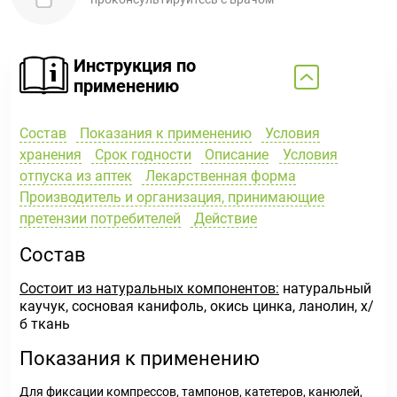
Инструкция по
применению
Состав
Показания к применению
Условия
хранения
Срок годности
Описание
Условия
отпуска из аптек
Лекарственная форма
Производитель и организация, принимающие
претензии потребителей
Действие
Состав
Состоит из натуральных компонентов:
натуральный
каучук, сосновая канифоль, окись цинка, ланолин, х/
б ткань
Показания к применению
Для фиксации компрессов, тампонов, катетеров, канюлей,