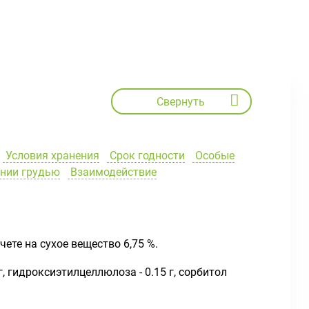
Свернуть
Условия хранения
Срок годности
Особые
ении грудью
Взаимодействие
ете на сухое вещество 6,75 %.
, гидроксиэтилцеллюлоза - 0.15 г, сорбитол