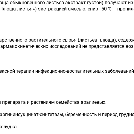
ща обыкновенного листьев экстракт густой) получают из 
, «Плюща листья») экстракцией смесью: спирт 50 % – пропил
карственного растительного сырья (листьев плюща), соде
 фармакокинетических исследований не представляется в
лексной терапии инфекционно-воспалительных заболевани
 препарата и растениям семейства аралиевых.
аргининсукцинат-синтетазы, беременность и период грудн
желудка.