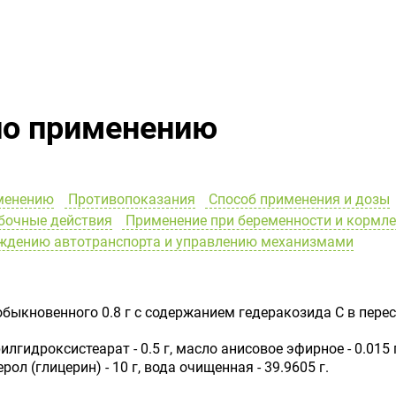
по применению
менению
Противопоказания
Способ применения и дозы
очные действия
Применение при беременности и кормл
ождению автотранспорта и управлению механизмами
ыкновенного 0.8 г с содержанием гедеракозида С в пересч
лгидроксистеарат - 0.5 г, масло анисовое эфирное - 0.015 г
ерол (глицерин) - 10 г, вода очищенная - 39.9605 г.