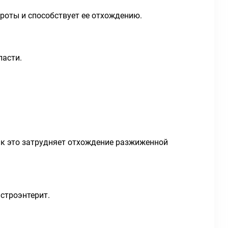
роты и способствует ее отхождению.
ласти.
ак это затрудняет отхождение разжиженной
строэнтерит.