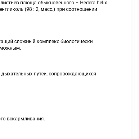
листьев плюща обыкновенного – Hedera helix
енгликоль (98 : 2, масс.) при соотношении
ржащий сложный комплекс биологически
озможным.
й дыхательных путей, сопровождающихся
ого вскармливания.