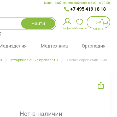
Клиентский сервис работает с 8.00 до 22.00
+7 495 419 18 18
0 ₽
Найти
Профиль
Избранное
Корзина
R
Избранное
(
0
)
Медизделия
Медтехника
Ортопедия
Войти
ля
Отхаркивающие препараты
Плюща сироп саше 5 мл №30
БАД
Медицинская техника (приборы)
Наборы
Упаковка
Нет в наличии