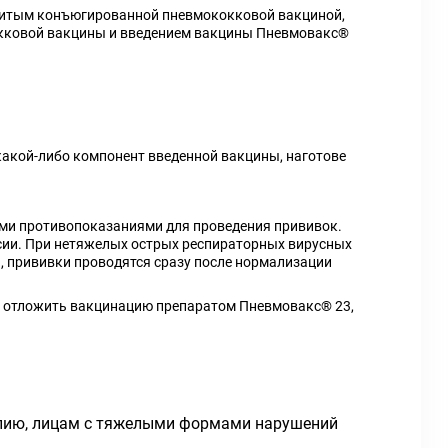
ивитым конъюгированной пневмококковой вакциной,
окковой вакцины и введением вакцины Пневмовакс®
какой-либо компонент введенной вакцины, наготове
ми противопоказаниями для проведения прививок.
ссии. При нетяжелых острых респираторных вирусных
 прививки проводятся сразу после нормализации
бы отложить вакцинацию препаратом Пневмовакс® 23,
апию, лицам с тяжелыми формами нарушений