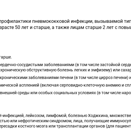
профилактики пневмококковой инфекции, вызываемой тип
зрасте 50 лет и старше, а также лицам старше 2 лет с п
тарше.
сердечно-сосудистыми заболеваниями (в том числе застойной серд
хроническую обструктивную болезнь легких и эмфизему) или саха
 хроническими заболеваниями печени (в том числе цирроз печени)
омической аспленией (включая серповидно-клеточную анемию и сп
 внешней среды или особых социальных условиях (в том числе наро
ИЧ-инфекцией, лейкозом, лимфомой, болезнью Ходжкина, множеств
остью или нефротическим синдромом, лица, получающие иммуносу
ересадки костного мозга или трансплантации органов (для пациен