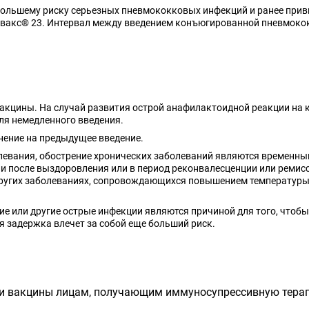
ибольшему риску серьезных пневмококковых инфекций и ранее пр
овакс® 23. Интервал между введением конъюгированной пневмок
акцины. На случай развития острой анафилактоидной реакции на 
ля немедленного введения.
нение на предыдущее введение.
евания, обострение хронических заболеваний являются временны
ли после выздоровления или в период реконвалесценции или реми
других заболеваниях, сопровождающихся повышением температуры,
е или другие острые инфекции являются причиной для того, что
я задержка влечет за собой еще больший риск.
ии вакцины лицам, получающим иммуносупрессивную тер