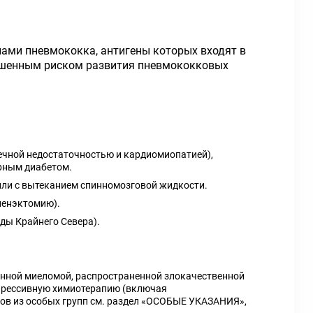
ами пневмококка, антигены которых входят в
овышенным риском развития пневмококковых
ечной недостаточностью и кардиомиопатией),
рным диабетом.
 или с вытеканием спинномозговой жидкости.
ленэктомию).
ды Крайнего Севера).
енной миеломой, распространенной злокачественной
прессивную химиотерапию (включая
тов из особых групп см. раздел «ОСОБЫЕ УКАЗАНИЯ»,