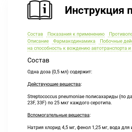
Инструкция 
Состав
Показания к применению
Противоп
Описание
Фармакодинамика
Побочные дей
на способность к вождению автотранспорта 
Состав
Одна доза (0,5 мл) содержит:
Действующие вещества
:
Streptococcus pneumoniae полисахариды (по датской
23F, 33F) по 25 мкг каждого серотипа.
Вспомогательные вещества
:
Натрия хлорид 4,5 мг, фенол 1,25 мг, вода для 