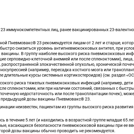
3 иммунокомпетентных лиц, ранее вакцинированных 23-валентной
иной Пневмовакс® 23 рекомендуется лицам от 2 лет и старше, кот
быстро снизиться уровень антипневмококковых антител, при условии
 вакцины. В группу наиболее высокого риска пневмококковых инф
ие серповидно-клеточной анемией или после спленэктомии), лица
 распространенной злокачественной опухолью, хронической поче
носупрессией (например, пересадка костного мозга или трансплан
е длительные курсы системных кортикостероидов) (см. раздел «
высокого риска тяжелых пневмококковых инфекций (например, дети
ле спленэктомии, или при наличии состояний, связанных с быстр
почечную недостаточность или после трансплантации почек), мож
ия предыдущей дозы вакцины Пневмовакс® 23.
инации неизвестен, пациентам из группы высокого риска развити
ись в течение 5 лет (и находились в возрастной группе младше 65 
ые, касающихся безопасности пневмококковой вакцины при ее вве
торой дозы вакцины обычно проводить не рекомендуется.