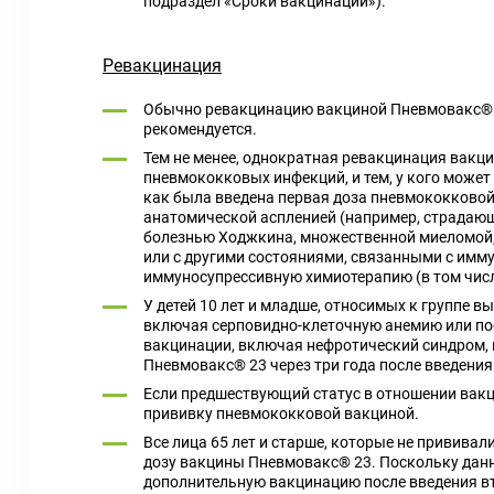
подраздел «Сроки вакцинации»).
Ревакцинация
Обычно ревакцинацию вакциной Пневмовакс® 2
рекомендуется.
Тем не менее, однократная ревакцинация вакц
пневмококковых инфекций, и тем, у кого может 
как была введена первая доза пневмококковой
анатомической аспленией (например, страдающ
болезнью Ходжкина, множественной миеломой,
или с другими состояниями, связанными с имму
иммуносупрессивную химиотерапию (в том числ
У детей 10 лет и младше, относимых к группе 
включая серповидно-клеточную анемию или пос
вакцинации, включая нефротический синдром, 
Пневмовакс® 23 через три года после введен
Если предшествующий статус в отношении вакц
прививку пневмококковой вакциной.
Все лица 65 лет и старше, которые не прививал
дозу вакцины Пневмовакс® 23. Поскольку данн
дополнительную вакцинацию после введения в