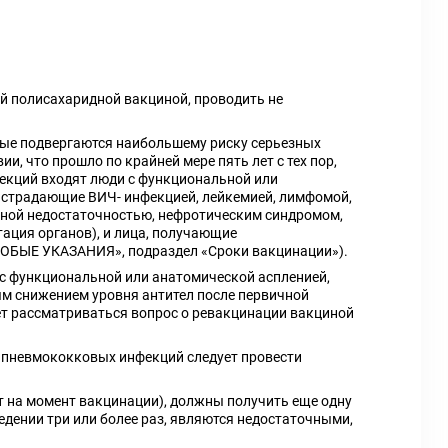
 полисахаридной вакциной, проводить не
орые подвергаются наибольшему риску серьезных
, что прошло по крайней мере пять лет с тех пор,
екций входят люди с функциональной или
, страдающие ВИЧ- инфекцией, лейкемией, лимфомой,
чной недостаточностью, нефротическим синдромом,
тация органов), и лица, получающие
ОСОБЫЕ УКАЗАНИЯ», подраздел «Сроки вакцинации»).
 с функциональной или анатомической аспленией,
ым снижением уровня антител после первичной
ет рассматриваться вопрос о ревакцинации вакциной
я пневмококковых инфекций следует провести
лет на момент вакцинации), должны получить еще одну
дении три или более раз, являются недостаточными,