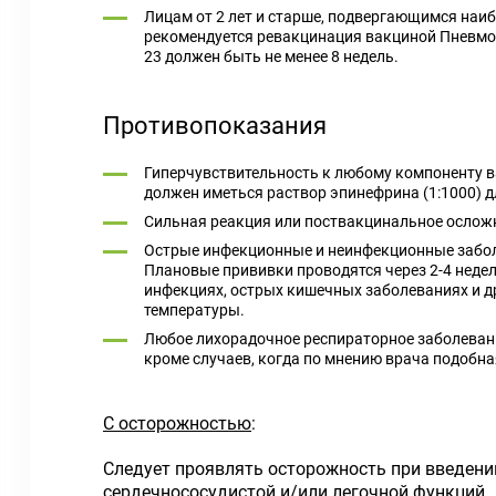
Лицам от 2 лет и старше, подвергающимся на
рекомендуется ревакцинация вакциной Пневм
23 должен быть не менее 8 недель.
Противопоказания
Гиперчувствительность к любому компоненту в
должен иметься раствор эпинефрина (1:1000) д
Сильная реакция или поствакцинальное ослож
Острые инфекционные и неинфекционные забол
Плановые прививки проводятся через 2-4 неде
инфекциях, острых кишечных заболеваниях и 
температуры.
Любое лихорадочное респираторное заболевани
кроме случаев, когда по мнению врача подобна
С осторожностью
:
Следует проявлять осторожность при введен
сердечно­сосудистой и/или легочной функций.