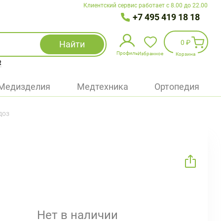
Клиентский сервис работает с 8.00 до 22.00
+7 495 419 18 18
0 ₽
Найти
Профиль
Избранное
Корзина
R
Избранное
(
0
)
Медизделия
Медтехника
Ортопедия
Войти
доз
БАД
Медицинская техника (приборы)
Наборы
Упаковка
Нет в наличии