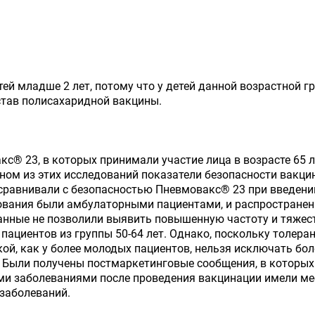
тей младше 2 лет, потому что у детей данной возрастной
став полисахаридной вакцины.
® 23, в которых принимали участие лица в возрасте 65 ле
пном из этих исследований показатели безопасности вакци
9) сравнивали с безопасностью Пневмовакс® 23 при введен
ледования были амбулаторными пациентами, и распростране
нные не позволили выявить повышенную частоту и тяжест
у пациентов из группы 50-64 лет. Однако, поскольку толе
ой, как у более молодых пациентов, нельзя исключать бо
 Были получены постмаркетинговые сообщения, в которых 
и заболеваниями после проведения вакцинации имели ме
заболеваний.