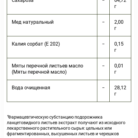
Сахароза
−
64,72
г
Мед натуральный
−
2,00
г
Калия сорбат (Е 202)
−
0,15
г
Мяты перечной листьев масло
−
0,01
(Мяты перечной масло)
г
Вода очищенная
−
28,12
г
⃰Фармацевтическую субстанцию подорожника
ланцетовидного листьев экстракт получают из исходного
лекарственного растительного сырья: цельных или
фрагментированных, высушенных листьев и черешков