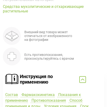
Поливитаминные
При
и гриппе
Средства муколитические и отхаркивающие
комплексы
простуде
Противоаллергические
Противовоспалительные
растительные
Пробиотики
Сахарный
препараты
препараты
диабет
Противогрибковые
Противоопухолевые
Тонизирующие
Фиточай/
препараты
препараты
Внешний вид товара может
чай
отличаться от изображенного
Противопаразитарные
Растительные
на фотографии
препараты
препараты
Сердечно-
Система
Есть противопоказания,
сосудистые
обмена
проконсультируйтесь с врачом
препараты
веществ
Средства
Стоматологические
от
препараты
Инструкция по
алкоголизма
применению
и курения
Состав
Фармакокинетика
Показания к
применению
Противопоказания
Способ
применения и дозы
Условия хранения
Срок