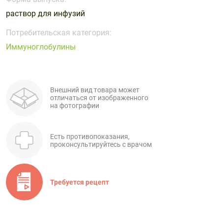
Поливитаминные
При
и гриппе
раствор для инфузий
комплексы
простуде
Противоаллергические
Противовоспалительные
Пробиотики
Сахарный
препараты
препараты
Потребительская категория:
диабет
Иммуноглобулины
Противогрибковые
Противоопухолевые
Тонизирующие
Фиточай/
препараты
препараты
чай
Противопаразитарные
Растительные
препараты
препараты
Внешний вид товара может
отличаться от изображенного
Сердечно-
Система
на фотографии
сосудистые
обмена
препараты
веществ
Есть противопоказания,
Средства
Стоматологические
проконсультируйтесь с врачом
от
препараты
алкоголизма
и курения
Требуется рецепт