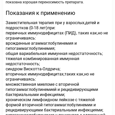
показана хорошая переносимость препарата.
Показания к применению
Заместительная терапия при у взрослых,детей и
подростков (0-18 лет)при:
первичных иммунодефицитах (ПИД), таких как,но не
ограничиваясь:
врожденные агаммаглобулинемия и
гипогаммаглобулинемия;
общая вариабельная иммунная недостаточность;
тяжелая комбинированная иммунная
недостаточность;
синдром Вискотта-Олдрича;
вторичных иммунодефицитах,таких как,но не
ограничиваясь:
множественная миеломе с вторичной
гипогаммаглобулинемией и рецидивирующими
бактериальными инфекциями;
хроническом лимфоидном лейкозе с тяжелой
формой вторичной гипогаммаглобулинемии и
рецидивирующими бактериальными инфекциями;