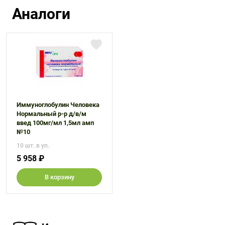
Аналоги
Иммуноглобулин Человека
Нормальный р-р д/в/м
введ 100мг/мл 1,5мл амп
№10
10 шт. в уп.
5 958 ₽
В корзину