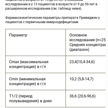
исследовании и у 13 пациентов в возрасте от 9 до 59 лет в
расширенном исследовании (см. таблицу ниже).
Фармакокинетические параметры препарата Привиджен у
пациентов с первичными иммунодефицитами
Параметр
Основное
исследование (n=25)
Средняя концентрац
(диапазон)
С
mах
(максимальная
23,4(10,4-34,6)
концентрация) в г/л
C
min
(минимальная
10,2 (5,8-14,7)
концентрация) в г/л
T
1/2
(период
36,6 (20,6-96,6)
полувыведения) в днях