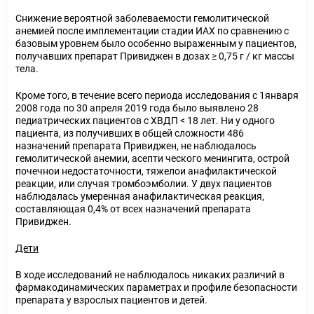
Снижение вероятной заболеваемости гемолитической
анемией после имплементации стадии ИАХ по сравнению с
базовым уровнем было особенно выраженным у пациентов,
получавших препарат Привиджен в дозах ≥ 0,75 г / кг массы
тела.
Кроме того, в течение всего периода исследования с 1января
2008 года по 30 апреля 2019 года было выявлено 28
педиатрических пациентов с ХВДП < 18 лет. Ни у одного
пациента, из получивших в общей сложности 486
назначений препарата Привиджен, не наблюдалось
гемолитической анемии, асепти ческого менингита, острой
почечнои недостаточности, тяжелои анафилактической
реакции, или случая тромбоэмболии. У двух пациентов
наблюдалась умеренная анафилактическая реакция,
составляющая 0,4% от всех назначений препарата
Привиджен.
Дети
В ходе исследований не наблюдалось никаких различий в
фармакодинамических параметрах и профиле безопасности
препарата у взрослых пациентов и детей.