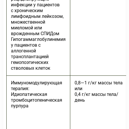
инфекции у пациентов
с хроническим
лимфоидным лейкозом,
множественной
миеломой или
врожденным СПИДом
Гипогаммаглобулинемия
у пациентов с
аллогенной
трансплантацией
гемопоэтических
стволовых клеток
Иммуномодулирующая
0,8—1 г/кг массы тела
терапия:
или
Идиопатическая
0,4 г/кг массы тела/
тромбоцитопеническая
день
пурпура