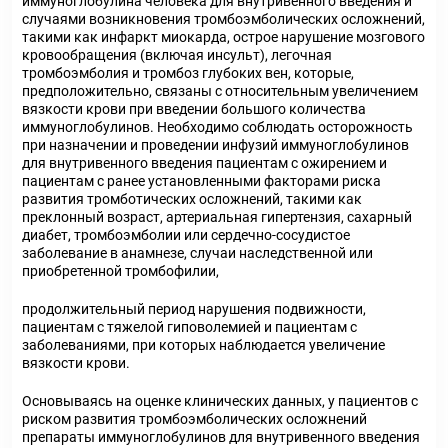
иммуноглобулина человека для внутривенного введения и
случаями возникновения тромбоэмболических осложнений,
такими как инфаркт миокарда, острое нарушение мозгового
кровообращения (включая инсульт), легочная
тромбоэмболия и тромбоз глубоких вен, которые,
предположительно, связаны с относительным увеличением
вязкости крови при введении большого количества
иммуноглобулинов. Необходимо соблюдать осторожность
при назначении и проведении инфузий иммуноглобулинов
для внутривенного введения пациентам с ожирением и
пациентам с ранее установленными факторами риска
развития тромботических осложнений, такими как
преклонный возраст, артериальная гипертензия, сахарный
диабет, тромбоэмболии или сердечно-сосудистое
заболевание в анамнезе, случаи наследственной или
приобретенной тромбофилии,
продолжительный период нарушения подвижности,
пациентам с тяжелой гиповолемией и пациентам с
заболеваниями, при которых наблюдается увеличение
вязкости крови.
Основываясь на оценке клинических данных, у пациентов с
риском развития тромбоэмболических осложнений
препараты иммуноглобулинов для внутривенного введения