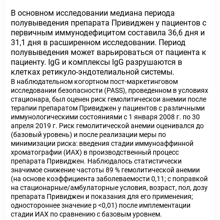
В основном исследовании медиана периода
полувыведения препарата Привиджен у пациентов с
первичным иммунодефицитом составила 36,6 дня и
31,1 дня в расширенном исследовании. Период
полувыведения может варьироваться от пациента к
пациенту. IgG и комплексы IgG разрушаются в
клетках ретикуло-эндотелиальной системы.
В наблюдательном когортном пост-маркетинговом
исследовании безопасности (PASS), проведенном в условиях
стационара, был оценен риск гемолитическои анемии после
терапии препаратом Привиджен у пациентов с различными
иммунологическими состояниями с 1 января 2008 г. по 30
апреля 2019 г. Риск гемолитической анемии оценивался до
(базовый уровень) и после реализации меры по
минимизации риска: введения стадии иммуноаффинной
хроматографии (ИАХ) в производственный процесс
препарата Привиджен. Наблюдалось статистически
значимое снижение частоты 89 % гемолитической анемии
(на основе коэффициента заболеваемости 0,11; с поправкой
на стационарные/амбулаторные условия, возраст, пол, дозу
препарата Привиджен и показания для его применения;
одностороннее значение р <0,01) после имплементации
стадии ИАХ по сравнению с базовым уровнем.