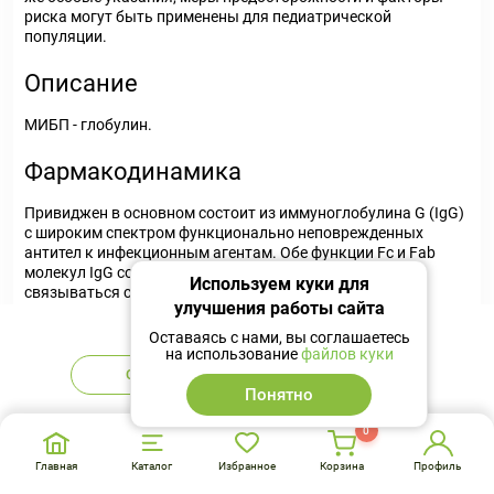
риска могут быть применены для педиатрической
популяции.
Описание
МИБП - глобулин.
Фармакодинамика
Привиджен в основном состоит из иммуноглобулина G (IgG)
с широким спектром функционально неповрежденных
антител к инфекционным агентам. Обе функции Fc и Fab
молекул IgG сохранены. Способность участков Fab
Используем куки для
связываться с антигенами была продемонстрирована
улучшения работы сайта
биохимическими и биологическими методами. Функция Fc
Нет в наличии
была протестирована путем активации комплемента и
Оставаясь с нами, вы соглашаетесь
опосредованной Fc-рецептором активацией лейкоцитов. В
на использование
файлов куки
препарате Привиджен сохранено ингибирование
Сообщить
Аналоги
индуцированной иммунным комплексом активации
Понятно
комплемента ("очистка", противовоспалительное действие
иммуноглобулина для внутривенного введения). Привиджен
0
не приводит к неспецифической активации системы
Главная
Каталог
Избранное
Корзина
Профиль
комплемента или прекалликреина.