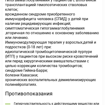
гипогаммаглобулинемия у пациентов с аллогенной
трансплантацией гемопоэтических стволовых
клеток;
врожденном синдроме приобретенного
иммунодефицита человека (СПИД) у детей при
наличии рецидивирующих инфекций;
симптоматическая гипогаммаглобулинемия
,вторичная по отношению к основному заболеванию
или лечению.
Иммуномодулирующая терапия у взрослых,детей и
подростков (0-18 лет) при:
идиопатической тромбоцитопенической пурпуре
(ИТП) у пациентов при высоком риске кровотечений
или перед хирургическими вмешательствами с
целью коррекции количества тромбоцитов;
синдроме Гийена-Барре;
болезни Кавасаки;
хронических воспалительных демиелинизирующих
полинейропатиях.
Противопоказания
Гиперчувствительность к действующему веществу или