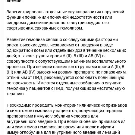
анемии.
Зарегистрированы отдельные случаи развития нарушений
функции почек и/или почечной недостаточности или
синдрома диссеминированного внутрисосудистого
свертывания, связанные с гемолизом.
Развитие гемолиза связано со следующими факторами
риска: высокие дозы, независимо от введения в виде
однократной дозы или отдельных доз в течение нескольких
дней; а также группы крови А (II), В (III) и АВ (IV) в
совокупности с сопутствующим наличием воспалительного
процесса. При лечении пациентов с группами крови А (II), В
(III) или АВ (IV) высокими дозами препарата по показаниям,
отличным от ПИД, рекомендуется соблюдать повышенную
осторожность. Имеются отдельные сообщения о случаях
гемолиза у пациентов с ПИД, получающих заместительную
терапию.
Необходимо проводить мониторинг клинических признаков
и симптомов гемолиза у пациентов, получающих терапию
препаратами иммуноглобулина человека для
внутривенного введения. При возникновении признаков и/
или симптомов гемолиза во время или после инфузии
иммуноглобулина для внутривенного введения лечащий