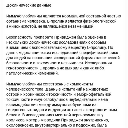
Доклинические данные
Иммуноглобулины являются нормальной составной частью
организма человека. L-пролин является физиологической
аминокислотой, не являющейся незаменимой.
Безопасность препарата Привиджен была оценена в
нескольких доклинических исследованиях с особым
вниманием к вспомогательному веществу L-пролину. По
данным доклинических исследований специфический риск
для людей на основании исследований фармакологической
безопасности и токсичности не выявлен. Исследования
генотоксичности L-пролина не выявили каких-либо
патологических изменений.
Иммуноглобулины естественные компоненты
человеческого тела. Данные испытаний на животных
острой и хронической токсичности и эмбриофетальной
токсичности иммуноглобулинов неубедительны из-за
взаимодействия между иммуноглобулинами из
гетерогенных видов и индукции антител к гетерологичным
белкам. В исследованиях местной переносимости у
кроликов, которым вводили Привиджен внутривенно,
околовенозно, внутриартериально и подкожно, была