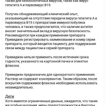
также для безоболочечных вирусов, таких как вирус
гепатита А и парвовирус В19.
Получен обнадеживающий клинический опыт,
указывающий на отсутствие передачи вируса гепатита А и
парвовируса В19 с препаратами иммуноглобулина
человека, и также предполагается, что наличие антител
вносит значительный вклад в вирусную безопасность.
Рекомендуется при каждом применении препарата
Привиджен регистрировать наименование и номер серии
препарата, который вводится пациенту, для поддержания
связи между пациентом и серией препарата.
Привиджен нельзя применять после истечения срока
годности, указанного на картонной пачке и этикетке
флакона.
Привиджен предназначен для однократного применения.
Раствор не содержит консервантов. Таким образом, после
вскрытия содержимое флакона необходимо использовать
незамедлительно.
Дети
Хотя имеются ограниченные данные, ожидается, что такие
же особые указания, меры предосторожности и факторы