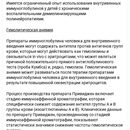
Имеется ограниченный опыт использования внутривенных
иммуноглобулинов у детей с хроническими
воспалительными демиелинизирующими
полинейропатиями.
Гемолитическая анемия
Препараты иммуноглобулина человека для внутривенного
введения могут содержать антитела против антигенов групп
крови, которые могут действовать как гемолизины и
связываться in vivo с эритроцитами, что может являться
причиной положительного прямого антиглобулинового
теста (проба Кумбса) и, редко, гемолиза. Гемолитическая
анемия может развиваться после терапии препаратами
иммуноглобулина человека для внутривенного введения в
результате повышенной секвестрации эритроцитов.
Процесс производства препарата Привиджен включает
стадию иммуноаффинной хроматографии, которая
специфически снижает содержание антител группы А и В
группы крови (изоагглютинины А и В). Клинические данные
по препарату Привиджен, произведенному со стадией
иммуноаффинной хроматографии, показывают
статистически значимое снижение частоты гемолитическои