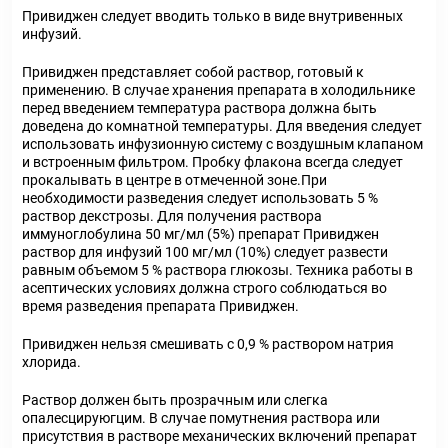
Привиджен следует вводить только в виде внутривенных
инфузий.
Привиджен представляет собой раствор, готовый к
применению. В случае хранения препарата в холодильнике
перед введением температура раствора должна быть
доведена до комнатной температуры. Для введения следует
использовать инфузионную систему с воздушным клапаном
и встроенным фильтром. Пробку флакона всегда следует
прокалывать в центре в отмеченной зоне.При
необходимости разведения следует использовать 5 %
раствор декстрозы. Для получения раствора
иммуноглобулина 50 мг/мл (5%) препарат Привиджен
раствор для инфузий 100 мг/мл (10%) следует развести
равным объемом 5 % раствора глюкозы. Техника работы в
асептических условиях должна строго соблюдаться во
время разведения препарата Привиджен.
Привиджен нельзя смешивать с 0,9 % раствором натрия
хлорида.
Раствор должен быть прозрачным или слегка
опалесцируюгцим. В случае помутнения раствора или
присутствия в растворе механических включений препарат