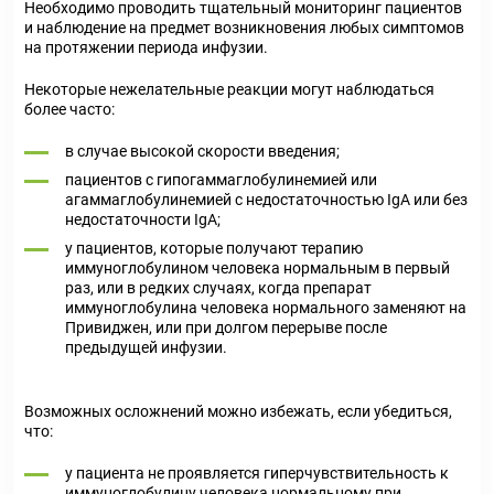
Необходимо проводить тщательный мониторинг пациентов
и наблюдение на предмет возникновения любых симптомов
на протяжении периода инфузии.
Некоторые нежелательные реакции могут наблюдаться
более часто:
в случае высокой скорости введения;
пациентов с гипогаммаглобулинемией или
агаммаглобулинемией с недостаточностью IgA или без
недостаточности IgA;
у пациентов, которые получают терапию
иммуноглобулином человека нормальным в первый
раз, или в редких случаях, когда препарат
иммуноглобулина человека нормального заменяют на
Привиджен, или при долгом перерыве после
предыдущей инфузии.
Возможных осложнений можно избежать, если убедиться,
что:
у пациента не проявляется гиперчувствительность к
иммуноглобулину человека нормальному при