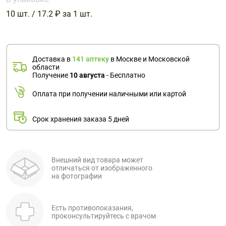
Поливитаминные
При
и гриппе
10 шт. / 17.2 ₽ за 1 шт.
комплексы
простуде
Противоаллергические
Противовоспалительные
Пробиотики
Сахарный
препараты
препараты
диабет
Противогрибковые
Противоопухолевые
Тонизирующие
Фиточай/
Доставка в
141 аптеку
в Москве и Московской
препараты
препараты
области
чай
Получение
10 августа
- Бесплатно
Противопаразитарные
Растительные
препараты
препараты
Оплата при получении наличными или картой
Сердечно-
Система
сосудистые
обмена
Срок хранения заказа 5 дней
препараты
веществ
Средства
Стоматологические
от
препараты
Внешний вид товара может
отличаться от изображенного
алкоголизма
на фотографии
и курения
Есть противопоказания,
проконсультируйтесь с врачом