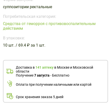
Поливитаминные
При
и гриппе
суппозитории ректальные
комплексы
простуде
Противоаллергические
Противовоспалительные
Пробиотики
Сахарный
препараты
препараты
Потребительская категория:
диабет
Средства от геморроя с противовоспалительным
Противогрибковые
Противоопухолевые
действием
Тонизирующие
Фиточай/
препараты
препараты
чай
В упаковке:
Противопаразитарные
Растительные
препараты
препараты
10 шт. / 69.4 ₽ за 1 шт.
Сердечно-
Система
сосудистые
обмена
препараты
веществ
Доставка в
141 аптеку
в Москве и Московской
области
Средства
Стоматологические
Получение
7 августа
- Бесплатно
от
препараты
алкоголизма
Оплата при получении наличными или картой
и курения
Срок хранения заказа 5 дней