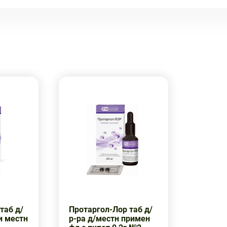
таб д/
Протаргол-Лор таб д/
и местн
р-ра д/местн примен