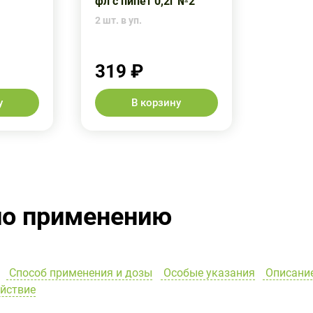
1
фл с пипет 0,2г №2
2 шт. в уп.
319 ₽
у
В корзину
по применению
Способ применения и дозы
Особые указания
Описани
йствие