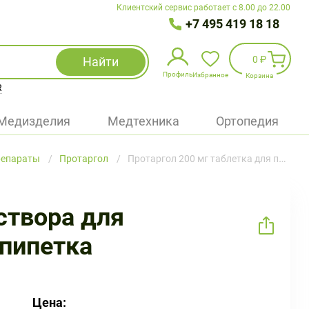
Клиентский сервис работает с 8.00 до 22.00
+7 495 419 18 18
0 ₽
Найти
Профиль
Избранное
Корзина
R
Избранное
(
0
)
Медизделия
Медтехника
Ортопедия
Войти
репараты
Протаргол
Протаргол 200 мг таблетка для приготовления раствора для наружного и местного применения 1 шт +флакон-пипетка
БАД
Медицинская техника (приборы)
створа для
Наборы
-пипетка
Упаковка
Цена: