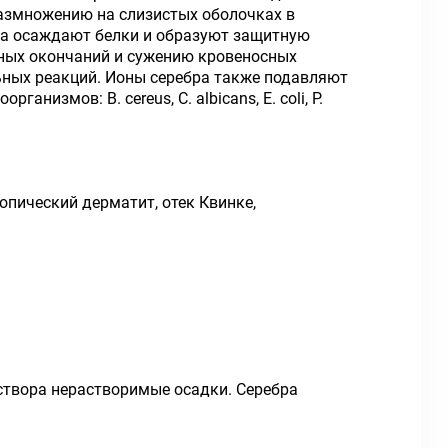
размножению на слизистых оболочках в
бра осаждают белки и образуют защитную
вных окончаний и сужению кровеносных
льных реакций. Ионы серебра также подавляют
змов: В. cereus, С. albicans, Е. coli, Р.
опический дерматит, отек Квинке,
аствора нерастворимые осадки. Серебра