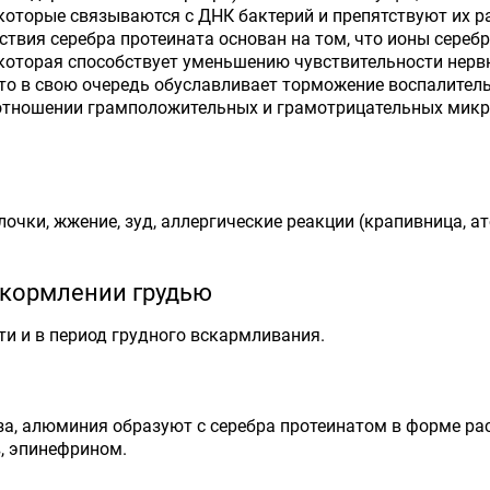
 которые связываются с ДНК бактерий и препятствуют их 
ствия серебра протеината основан на том, что ионы сере
 которая способствует уменьшению чувствительности нер
 что в свою очередь обуславливает торможение воспалите
ношении грамположительных и грамотрицательных микрооргани
очки, жжение, зуд, аллергические реакции (крапивница, ат
 кормлении грудью
и и в период грудного вскармливания.
елеза, алюминия образуют с серебра протеинатом в форме р
, эпинефрином.