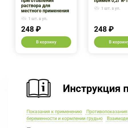
приготовления
примен 0,2г №
раствора для
1 шт. в уп.
местного применения
1 шт. в уп.
248 ₽
248 ₽
В корзину
В корзин
Инструкция 
Показания к применению
Противопоказания
беременности и кормлении грудью
Взаимоде