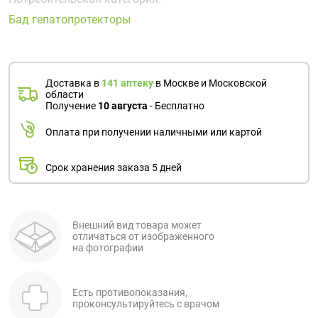
Поливитаминные
При
и гриппе
Бад гепатопротекторы
комплексы
простуде
Противоаллергические
Противовоспалительные
Пробиотики
Сахарный
препараты
препараты
диабет
Противогрибковые
Противоопухолевые
Тонизирующие
Фиточай/
Доставка в
141 аптеку
в Москве и Московской
препараты
препараты
области
чай
Получение
10 августа
- Бесплатно
Противопаразитарные
Растительные
препараты
препараты
Оплата при получении наличными или картой
Сердечно-
Система
сосудистые
обмена
Срок хранения заказа 5 дней
препараты
веществ
Средства
Стоматологические
от
препараты
Внешний вид товара может
отличаться от изображенного
алкоголизма
на фотографии
и курения
Есть противопоказания,
проконсультируйтесь с врачом