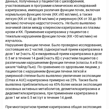
данных, полученных у пациентов с шизофренией,
участвовавших в программе клинических исследований
карипразина, имеющих различия функции почек, включая
нормальную функцию почек (КК ≥90 мл/мин), а также
легкую (КК от 60 до 89 мл/мин) и умеренную (КК от 30 до 59
мл/мин) почечную недостаточность. Не было выявлено
значимой связи между клиренсом карипразина из плазмы
крови и КК. Применение карипразина у пациентов с
тяжелым нарушением функции почек (КК <30 мл/мин) не
изучалось.
Нарушение функции печени. Было проведено исследование,
состоявшее из 2 частей, (однократный прием карипразина в
дозе 1 мг [часть А] и ежедневный прием карипразина в дозе
0.5 мг в течение 14 дней [часть В]) с участием пациентов с
различными нарушениями функции печени (классы А и В по
шкале Чайлд-Пью). По сравнению со здоровыми лицами, у
пациентов с нарушением функции печени легкой и
умеренной степени было выявлено увеличение экспозиции
(Сmax и AUC) карипразина примерно на 25%. Также была
выявлена приблизительно на 45% более низкая экспозиция
основных активных метаболитов, дезметилкарипразина и
дидезметилкарипразина, при применении карипразина в
дозе 1 мг или 0.5 мг/сут в течение 14 дней.
При многократном приеме карипразина общая экспозиция