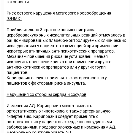
готовности.
Риск острого нарушения мозгового кровообращения
(ОНМК)
Приблизительно 3-кратное повышение риска
цереброваскулярных нежелательных реакций отмечалось в
рандомизированных плацебо-контролируемых клинических
исследованиях у пациентов с деменцией при применении
некоторых атипичных антипсихотических препаратов.
Механизм повышения риска не установлен. Нельзя
исключить повышение риска при применении других
антипсихотических препаратов или у других групп
пациентов.
Карипразин следует применять с осторожностью у
пациентов с факторами риска инсульта.
Нарушения со стороны сердца и сосудов
Изменения АД. Карипразин может вызвать
ортостатическую гипотензию, а также артериальную
гипертензию. Карипразин следует применять с
осторожностью у пациентов с сердечно-сосудистыми
заболеваниями, предрасположенных к изменениям АД.
Необходимо контролировать АД.