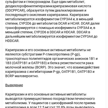
сульфатом и глюкуронидом. Еще один метаболит,
дездихлорофенилпиперазинкарипразиновая кислота
(DDCPPCAR), образуется путем деалкилирования и
последующего окисления карипразина. Карипразин
метаболизируется изоферментом CYP3A4 и, в меньшей
степени, CYP2D6 до метаболитов DCAR и HCAR. DCAR далее
трансформируется с помощью изофермента CYP3A4 и, в
меньшей степени, CYP2D6 в DDCAR и HDCAR. DDCAR в
дальнейшем метаболизируется изоферментом CYP3A4 до
HDDCAR.
Карипразин и его основные активные метаболиты не
являются субстратами Р-гликопротеина (P-gp),
транспортных полипептидов органических анионов 1В1 и
1В3 (ОАТР1В1 и ОАТР1В3) и белка резистентности рака
молочной железы (BCRP). Это значит, что взаимодействие
карипразина с ингибиторами P-gp, ОАТР1В1, ОАТР1В3 и
BCRP маловероятно.
Выведение
Карипразин и его основные активные метаболиты
выводятся преимущественно посредством печеночного
метаболизма. У пациентов с шизофренией после приема
карипразина в дозе 12.5 мг/сут 20.8% дозы выводилось