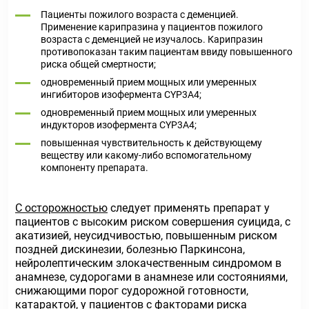
Пациенты пожилого возраста с деменцией.
Применение карипразина у пациентов пожилого
возраста с деменцией не изучалось. Карипразин
противопоказан таким пациентам ввиду повышенного
риска общей смертности;
одновременный прием мощных или умеренных
ингибиторов изофермента CYP3A4;
одновременный прием мощных или умеренных
индукторов изофермента CYP3A4;
повышенная чувствительность к действующему
веществу или какому-либо вспомогательному
компоненту препарата.
С осторожностью
следует применять препарат у
пациентов с высоким риском совершения суицида, с
акатизией, неусидчивостью, повышенным риском
поздней дискинезии, болезнью Паркинсона,
нейролептическим злокачественным синдромом в
анамнезе, судорогами в анамнезе или состояниями,
снижающими порог судорожной готовности,
катарактой, у пациентов с факторами риска