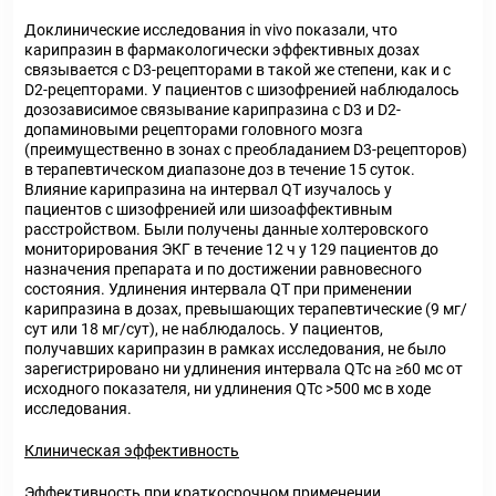
Доклинические исследования in vivo показали, что
карипразин в фармакологически эффективных дозах
связывается с D3-рецепторами в такой же степени, как и с
D2-рецепторами. У пациентов с шизофренией наблюдалось
дозозависимое связывание карипразина с D3 и D2-
допаминовыми рецепторами головного мозга
(преимущественно в зонах с преобладанием D3-рецепторов)
в терапевтическом диапазоне доз в течение 15 суток.
Влияние карипразина на интервал QT изучалось у
пациентов с шизофренией или шизоаффективным
расстройством. Были получены данные холтеровского
мониторирования ЭКГ в течение 12 ч у 129 пациентов до
назначения препарата и по достижении равновесного
состояния. Удлинения интервала QT при применении
карипразина в дозах, превышающих терапевтические (9 мг/
сут или 18 мг/сут), не наблюдалось. У пациентов,
получавших карипразин в рамках исследования, не было
зарегистрировано ни удлинения интервала QTc на ≥60 мс от
исходного показателя, ни удлинения QTc >500 мс в ходе
исследования.
Клиническая эффективность
Эффективность при краткосрочном применении