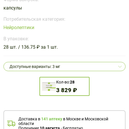
Поливитаминные
При
и гриппе
капсулы
комплексы
простуде
Противоаллергические
Противовоспалительные
Пробиотики
Сахарный
препараты
препараты
Потребительская категория:
диабет
Нейролептики
Противогрибковые
Противоопухолевые
Тонизирующие
Фиточай/
препараты
препараты
В упаковке:
чай
Противопаразитарные
Растительные
28 шт. / 136.75 ₽ за 1 шт.
препараты
препараты
Сердечно-
Система
Доступные варианты: 3 мг
сосудистые
обмена
препараты
веществ
Кол-во:
28
Средства
Стоматологические
3 829 ₽
от
препараты
алкоголизма
и курения
Доставка в
141 аптеку
в Москве и Московской
области
Получение
10 августа
- Бесплатно