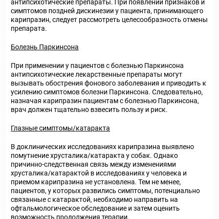
антипсихотические препараты. При появлении признаков и
симптомов поздней дискинезии у пациента, принимающего
карипразин, следует рассмотреть целесообразность отмены
препарата.
Болезнь Паркинсона
При применении у пациентов с болезнью Паркинсона
антипсихотические лекарственные препараты могут
вызывать обострения фонового заболевания и приводить к
усилению симптомов болезни Паркинсона. Следовательно,
назначая карипразин пациентам с болезнью Паркинсона,
врач должен тщательно взвесить пользу и риск.
Глазные симптомы/катаракта
В доклинических исследованиях карипразина выявлено
помутнение хрусталика/катаракта у собак. Однако
причинно-следственная связь между изменениями
хрусталика/катарактой в исследованиях у человека и
приемом карипразина не установлена. Тем не менее,
пациентов, у которых развились симптомы, потенциально
связанные с катарактой, необходимо направить на
офтальмологическое обследование и затем оценить
возможность продолжения терапии.