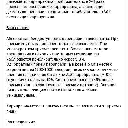
дидезметилкарипразина приблизительно в 2-3 раза
превышает экспозицию карипразина, а экспозиция
дезметилкарипразина составляет приблизительно 30%
экспозиции карипразина.
Всасывание
Абсолютная биодоступность карипразина неизвестна. При
приеме внутрь карипразин хорошо всасывается. При
многократном приеме препарата Сmax в плазме крови
карипразина и основных активных метаболитов
наблюдается приблизительно через 3-8 ч.
Однократный прием карипразина в дозе 1.5 мг вместе с
жирной пищей (900-1000 калорий) не оказывал значимого
влияния на значения Сmax или AUC карипразина (AUC0-
∞ увеличивалась на 12%, Сmax снижалась на <5% после
приема пищи по сравнению с приемом натощак). Влияние
пищи на экспозицию DCAR и DDCAR также было
минимальным.
Карипразин может применяться вне зависимости от приема
пищи.
Распределение