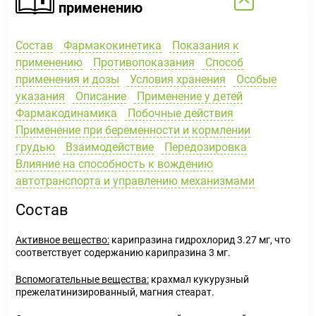
применению
Состав
Фармакокинетика
Показания к
применению
Противопоказания
Способ
применения и дозы
Условия хранения
Особые
указания
Описание
Применение у детей
Фармакодинамика
Побочные действия
Применение при беременности и кормлении
грудью
Взаимодействие
Передозировка
Влияние на способность к вождению
автотранспорта и управлению механизмами
Состав
Активное вещество:
карипразина гидрохлорид 3.27 мг, что
соответствует содержанию карипразина 3 мг.
Вспомогательные вещества:
крахмал кукурузный
прежелатинизированный, магния стеарат.