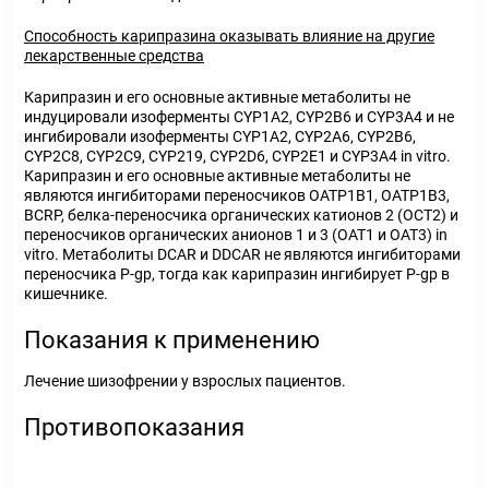
Способность карипразина оказывать влияние на другие
лекарственные средства
Карипразин и его основные активные метаболиты не
индуцировали изоферменты CYP1А2, CYP2B6 и CYP3A4 и не
ингибировали изоферменты CYP1А2, CYP2A6, CYP2B6,
CYP2C8, CYP2C9, CYP219, CYP2D6, CYP2E1 и CYP3A4 in vitro.
Карипразин и его основные активные метаболиты не
являются ингибиторами переносчиков ОАТР1В1, ОАТР1В3,
BCRP, белка-переносчика органических катионов 2 (ОСТ2) и
переносчиков органических анионов 1 и 3 (ОАТ1 и ОАТ3) in
vitro. Метаболиты DCAR и DDCAR не являются ингибиторами
переносчика P-gp, тогда как карипразин ингибирует P-gp в
кишечнике.
Показания к применению
Лечение шизофрении у взрослых пациентов.
Противопоказания