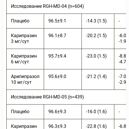
Исследование RGH-MD-04 (n=604)
Плацебо
96.5±9.1
-14.3 (1.5)
-
Карипразин
96.1±8.7
-20.2 (1.5)
-6.0 
3 мг/сут
-1.9)
Карипразин
95.7±9.4
-23.0 (1.5)
-8.8 
6 мг/сут
-4.7)
Арипипразол
95.6±9.0
-21.2 (1.4)
-7.0 
10 мг/сут
-2.9)
Исследование RGH-MD-05 (n=439)
Плацебо
96.6±9.3
-16.0 (1.6)
-
Карипразин
96.3±9.3
-22.8 (1.6)
-6.8 