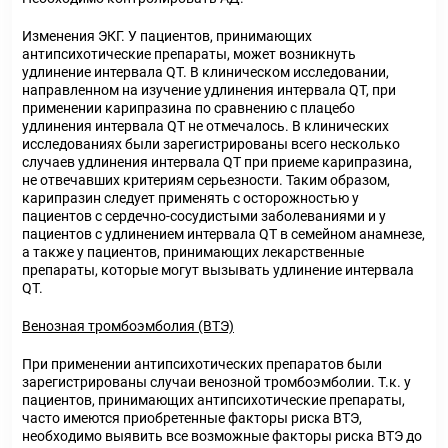
Изменения ЭКГ. У пациентов, принимающих
антипсихотические препараты, может возникнуть
удлинение интервала QT. В клиническом исследовании,
направленном на изучение удлинения интервала QT, при
применении карипразина по сравнению с плацебо
удлинения интервала QT не отмечалось. В клинических
исследованиях были зарегистрированы всего несколько
случаев удлинения интервала QT при приеме карипразина,
не отвечавших критериям серьезности. Таким образом,
карипразин следует применять с осторожностью у
пациентов с сердечно-сосудистыми заболеваниями и у
пациентов с удлинением интервала QT в семейном анамнезе,
а также у пациентов, принимающих лекарственные
препараты, которые могут вызывать удлинение интервала
QT.
Венозная тромбоэмболия (ВТЭ)
При применении антипсихотических препаратов были
зарегистрированы случаи венозной тромбоэмболии. Т.к. у
пациентов, принимающих антипсихотические препараты,
часто имеются приобретенные факторы риска ВТЭ,
необходимо выявить все возможные факторы риска ВТЭ до