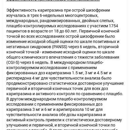
Эффективность карипразина при острой шизофрении
изучалась в трех 6-недельных многоцентровых,
международных, рандомизированных, двойных слепых,
плацебо-контролируемых исследованиях с участием 1754
пациентов в возрасте от 18 до 60 лет. Первичной конечной
точкой во всех исследованиях острой шизофрении было
изменение исходной общей оценки по шкале позитивных и
негативных синдромов (PANSS) через 6 недель, вторичной
конечной точкой - изменение исходной оценки по шкале
общего клинического впечатления о тяжести заболевания
(CGI-S) через 6 недель. В международном плацебо-
контролируемом исследовании с применением
фиксированных доз карипразина 1.5 мг, 3 мг и 4.5 мг и
рисперидона 4 мг для чувствительности анализа было
продемонстрировано статистически достоверное улучшение
первичной и вторичной конечных точек для всех доз
карипразина и активного контроля по сравнению с плацебо.
В другом международном плацебо-контролируемом
исследовании с применением фиксированных доз
карипразина 3 мг и 6 мг и арипипразола 10 мг для
чувствительности анализа обе дозы карипразина и
активный контроль привели к статистически достоверному
улучшению и первичной, и вторичной конечной точки по