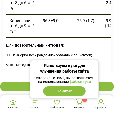
от 3 до 6 мг/
-2.4)
сут
Карипразин
96.3±9.0
-25.9 (1.7)
-9.9
от 6 до 9 мг/
(-14.
сут
ДИ - доверительный интервал;
ITT - выборка всех рандомизированных пациентов;
МНК - метод наименьших квадратов;
Используем куки для
улучшения работы сайта
PANSS - шкала позитивных и негативных синдромов;
3 829 ₽
Оставаясь с нами, вы соглашаетесь
на использование
файлов куки
СКО - среднеквадратичное отклонение;
В корзину
Понятно
СО - стандартная ошибка;
0
* По сравнению с плацебо.
Главная
Каталог
Избранное
Корзина
Профиль
Эффективность при длительном применении