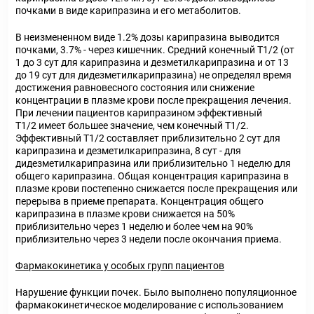
почками в виде карипразина и его метаболитов.
В неизмененном виде 1.2% дозы карипразина выводится
почками, 3.7% - через кишечник. Средний конечный Т1/2 (от
1 до 3 сут для карипразина и дезметилкарипразина и от 13
до 19 сут для дидезметилкарипразина) не определял время
достижения равновесного состояния или снижение
концентрации в плазме крови после прекращения лечения.
При лечении пациентов карипразином эффективный
Т1/2 имеет большее значение, чем конечный Т1/2.
Эффективный Т1/2 составляет приблизительно 2 сут для
карипразина и дезметилкарипразина, 8 сут - для
дидезметилкарипразина или приблизительно 1 неделю для
общего карипразина. Общая концентрация карипразина в
плазме крови постепенно снижается после прекращения или
перерыва в приеме препарата. Концентрация общего
карипразина в плазме крови снижается на 50%
приблизительно через 1 неделю и более чем на 90%
приблизительно через 3 недели после окончания приема.
Фармакокинетика у особых групп пациентов
Нарушение функции почек. Было выполнено популяционное
фармакокинетическое моделирование с использованием