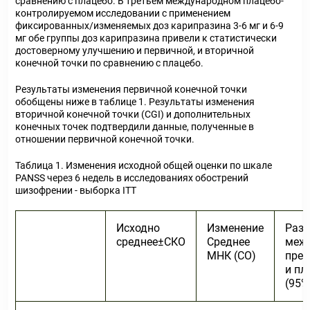
сравнению с плацебо. В третьем международном плацебо-
контролируемом исследовании с применением
фиксированных/изменяемых доз карипразина 3-6 мг и 6-9
мг обе группы доз карипразина привели к статистически
достоверному улучшению и первичной, и вторичной
конечной точки по сравнению с плацебо.
Результаты изменения первичной конечной точки
обобщены ниже в таблице 1. Результаты изменения
вторичной конечной точки (CGI) и дополнительных
конечных точек подтвердили данные, полученные в
отношении первичной конечной точки.
Таблица 1. Изменения исходной общей оценки по шкале
PANSS через 6 недель в исследованиях обострений
шизофрении - выборка ITT
Исходно
Изменение
Разл
среднее±СКО
Среднее
меж
МНК (СО)
пре
и пл
(95%