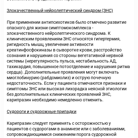
Злокачественный нейролептический синдром (ЗНС)
При применении антипсихотиков было отмечено развитие
опасного для жизни симптомокомплекса -
злокачественного нейролептического синдрома. К
клиническим проявлениям ЗНС относятся гипертермия,
ригидность мышц, увеличение активности
креатинфосфокиназы в сыворотке крови, расстройство
сознания и нарушения со стороны вегетативной нервной
системы (нерегулярность пульса, нестабильность АД,
тахикардия, повышенное потоотделение и нарушения ритма
сердца). Дополнительные проявления могут включать
миоглобинурию (рабдомиолиз) и острую почечную
недостаточность. Если у пациента отмечаются признаки и
симптомы ЗНС или высокая лихорадка неясной этиологии
без дополнительных клинических проявлений ЗНС,
карипразин необходимо немедленно отменить.
Судороги и судорожные припадки
Карипразин следует применять с осторожностью у
пациентов с судорогами в анамнезе или с заболеваниями,
сопровождающимися снижением порога судорожной