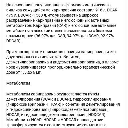
На основании популяционного фармакокинетического
анализа кажущийся Vd карипразина составил 916 л, DCAR -
475 л, DDCAR - 1568 л, что указывает на широкое
распределение карипразина и его основных активных
метаболитов. Карипразин (CAR) и его основные активные
метаболиты в высокой степени связываются с белками
плазмы крови (96-97% для CAR, 94-97% для DCAR, 92-97%
DDCAR).
При многократном приеме экспозиция карипразина и его
двух основных активных метаболитов,
дезметилкарипразина и дидезметилкарипразина, в плазме
крови увеличивается пропорционально терапевтической
дозе от 1.5 до 6 мг.
Метаболизм
Метаболизм карипразина осуществляется путем
деметилирования (DCAR и DDCAR), гидроксилирования
(гидроксикарипразин, HCAR) и сочетания деметилирования
и гидроксилирования (гидроксидезметилкарипразин,
HDCAR, и гидроксидидезметилкарипразин, HDDCAR).
Метаболиты HCAR, HDCAR и HDDCAR впоследствии
трансформируются в соответствующие конъюгаты с