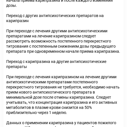
начала приема карипразина и после каждого изменения
дозы.
Переход с других антипсихотических препаратов на
карипразин
При переходе с лечения другими антипсихотическими
препаратами на лечение карипразином следует
рассмотреть возможность постепенного перекрестного
титрования с постепенным снижением дозы предыдущего
препарата при одновременном начале приема карипразина.
Переход с карипразина на другие антипсихотические
препараты
При переходе с лечения карипразином на лечение другими
антипсихотическими препаратами постепенного
перекрестного титрования не требуется, необходимо начать
прием нового антипсихотического препарата в
минимальной дозе после отмены карипразина. Следует
учитывать, что концентрация карипразина и его активных
метаболитов в плазме крови снизится на 50%
приблизительно через 1 неделю.
Данных о применении карипразина у пациентов пожилого