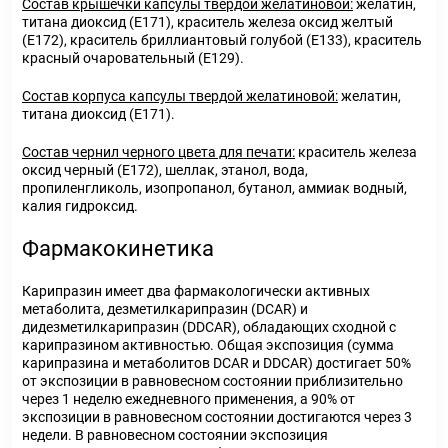
Состав крышечки капсулы твердой желатиновой:
желатин,
титана диоксид (Е171), краситель железа оксид желтый
(Е172), краситель бриллиантовый голубой (Е133), краситель
красный очаровательный (Е129).
Состав корпуса капсулы твердой желатиновой:
желатин,
титана диоксид (Е171).
Состав чернил черного цвета для печати:
краситель железа
оксид черный (Е172), шеллак, этанол, вода,
пропиленгликоль, изопропанол, бутанол, аммиак водный,
калия гидроксид.
Фармакокинетика
Карипразин имеет два фармакологически активных
метаболита, дезметилкарипразин (DCAR) и
дидезметилкарипразин (DDCAR), обладающих сходной с
карипразином активностью. Общая экспозиция (сумма
карипразина и метаболитов DCAR и DDCAR) достигает 50%
от экспозиции в равновесном состоянии приблизительно
через 1 неделю ежедневного применения, а 90% от
экспозиции в равновесном состоянии достигаются через 3
недели. В равновесном состоянии экспозиция