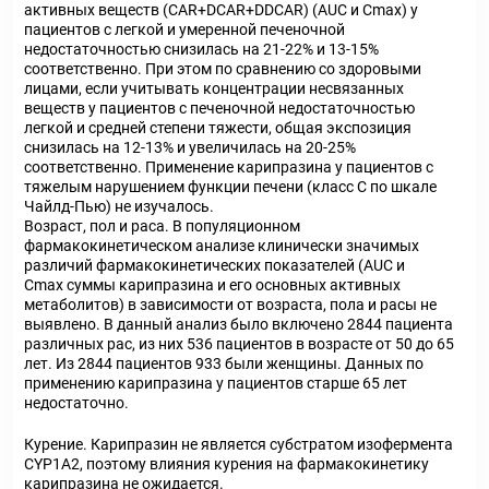
активных веществ (CAR+DCAR+DDCAR) (AUC и Сmax) у
пациентов с легкой и умеренной печеночной
недостаточностью снизилась на 21-22% и 13-15%
соответственно. При этом по сравнению со здоровыми
лицами, если учитывать концентрации несвязанных
веществ у пациентов с печеночной недостаточностью
легкой и средней степени тяжести, общая экспозиция
снизилась на 12-13% и увеличилась на 20-25%
соответственно. Применение карипразина у пациентов с
тяжелым нарушением функции печени (класс С по шкале
Чайлд-Пью) не изучалось.
Возраст, пол и раса. В популяционном
фармакокинетическом анализе клинически значимых
различий фармакокинетических показателей (AUC и
Сmax суммы карипразина и его основных активных
метаболитов) в зависимости от возраста, пола и расы не
выявлено. В данный анализ было включено 2844 пациента
различных рас, из них 536 пациентов в возрасте от 50 до 65
лет. Из 2844 пациентов 933 были женщины. Данных по
применению карипразина у пациентов старше 65 лет
недостаточно.
Курение. Карипразин не является субстратом изофермента
CYP1A2, поэтому влияния курения на фармакокинетику
карипразина не ожидается.