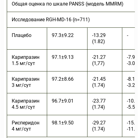
Общая оценка по шкале PANSS (модель MMRM)
Исследование RGH-MD-16 (n=711)
Плацебо
97.3±9.22
-13.29
-
(1.82)
Карипразин
97.1±9.13
-21.27
-7.97
1.5 мг/сут
(1,77)
-3.01
Карипразин
97.2±8.66
-21.45
-8.16
3 мг/сут
(1.74)
-3.22
Карипразин
96.7±9.01
-23.77
-10.4
4.5 мг/сут
(1.74)
-5.55
Рисперидон
98.1±9.50
-29.27
-15.9
4 мг/сут
(1.74)
-11.0