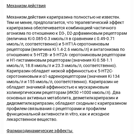
Механизм действия
Механизм действия карипразина полностью не известен.
Тем не менее, предполагается, что терапевтический эффект
карипразина обеспечивается комбинацией частичного
агонизма по отношению к D3-, D2-дофаминовым рецепторам
(величина Ki 0.085-0.3 нмоль/л в сравнении с 0.49-0.71
нмоль/л, соответственно) и 5-НТ1А-серотониновым
рецепторам (величина Ki 1.4-2.6 нмоль/л) и антагонизма по
отношению к 5-НТ2В- и 5-НТ2А- серотониновым рецепторам
и Н1-гистаминовым рецепторам (значения Ki 0.58-1.1
нмоль/л, 18.8 нмоль/л и 23.3 нмоль/л, соответственно).
Карипразин обладает низкой аффинностью к 5-НТ2С-
серотониновым и α1-адренорецепторам (значения Ki 134
нмоль/л и 155 нмоль/л, соответственно). Карипразин не
обладает значимой аффинностью к мускариновым
холинергическим рецепторам (ИК50 >1000 нмоль/л). Два
основных активных метаболита, дезметилкарипразин и
дидезметилкарипразин, обладают сходным с карипразином
профилем связывания с рецепторами и профилем
функциональной активности in vitro, как и исходное
лекарственное вещество.
Фармакодинамические эффекты