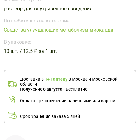
Поливитаминные
При
и гриппе
раствор для внутривенного введения
комплексы
простуде
Противоаллергические
Противовоспалительные
Пробиотики
Сахарный
препараты
препараты
Потребительская категория:
диабет
Средства улучшающие метаболизм миокарда
Противогрибковые
Противоопухолевые
Тонизирующие
Фиточай/
препараты
препараты
В упаковке:
чай
Противопаразитарные
Растительные
10 шт. / 12.5 ₽ за 1 шт.
препараты
препараты
Сердечно-
Система
сосудистые
обмена
Доставка в
141 аптеку
в Москве и Московской
препараты
веществ
области
Получение
8 августа
- Бесплатно
Средства
Стоматологические
от
препараты
Оплата при получении наличными или картой
алкоголизма
и курения
Срок хранения заказа 5 дней