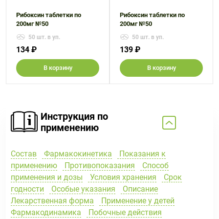
Рибоксин таблетки по
Рибоксин таблетки по
200мг №50
200мг №50
50 шт. в уп.
50 шт. в уп.
134 ₽
139 ₽
В корзину
В корзину
Инструкция по
применению
Состав
Фармакокинетика
Показания к
применению
Противопоказания
Способ
применения и дозы
Условия хранения
Срок
годности
Особые указания
Описание
Лекарственная форма
Применение у детей
Фармакодинамика
Побочные действия