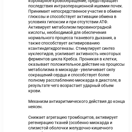
коронарное кровообращение, предотвращает
последствия интраоперационной ишемии почек.
Принимает непосредственное участие в обмене
глюкозы и способствует активации обмена в
условиях гипоксии и при отсутствии АТФ.
Активирует метаболизм пировиноградной
кислоты, необходимой для обеспечения
нормального процесса тканевого дыхания, а
также способствует активированию
ксантиндегидрогеназы. Стимулирует синтез
нуклеотидов, усиливает активность некоторых
ферментов цикла Кребса. Проникая в клетки,
оказывает положительное действие на процессы
метаболизма в миокарде - увеличивает силу
сокращений сердца и способствует более
полному расслаблению миокарда в диастоле, в
результате чего возрастает ударный объем
крови.
Механизм антиаритмического действия до конца
неясен.
Снижает агрегацию тромбоцитов, активирует
регенерацию тканей (особенно миокарда и
слизистой оболочки желудочно-кишечного