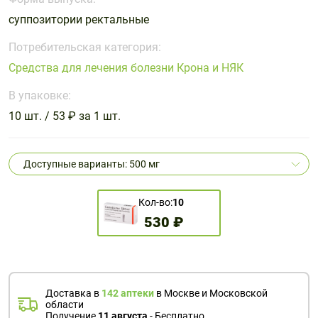
Поливитаминные
При
и гриппе
суппозитории ректальные
комплексы
простуде
Противоаллергические
Противовоспалительные
Пробиотики
Сахарный
препараты
препараты
Потребительская категория:
диабет
Средства для лечения болезни Крона и НЯК
Противогрибковые
Противоопухолевые
Тонизирующие
Фиточай/
препараты
препараты
В упаковке:
чай
Противопаразитарные
Растительные
10 шт. / 53 ₽ за 1 шт.
препараты
препараты
Сердечно-
Система
Доступные варианты: 500 мг
сосудистые
обмена
препараты
веществ
Кол-во:
10
Средства
Стоматологические
530 ₽
от
препараты
алкоголизма
и курения
Доставка в
142 аптеки
в Москве и Московской
области
Получение
11 августа
- Бесплатно