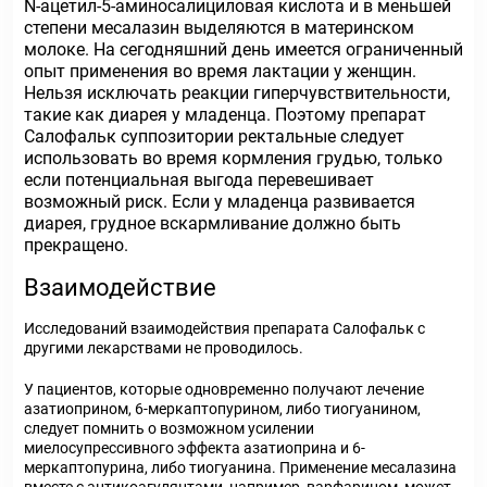
N-ацетил-5-аминосалициловая кислота и в меньшей
степени месалазин выделяются в материнском
молоке. На сегодняшний день имеется ограниченный
опыт применения во время лактации у женщин.
Нельзя исключать реакции гиперчувствительности,
такие как диарея у младенца. Поэтому препарат
Салофальк суппозитории ректальные следует
использовать во время кормления грудью, только
если потенциальная выгода перевешивает
возможный риск. Если у младенца развивается
диарея, грудное вскармливание должно быть
прекращено.
Взаимодействие
Исследований взаимодействия препарата Салофальк с
другими лекарствами не проводилось.
У пациентов, которые одновременно получают лечение
азатиоприном, 6-меркаптопурином, либо тиогуанином,
следует помнить о возможном усилении
миелосупрессивного эффекта азатиоприна и 6-
меркаптопурина, либо тиогуанина. Применение месалазина