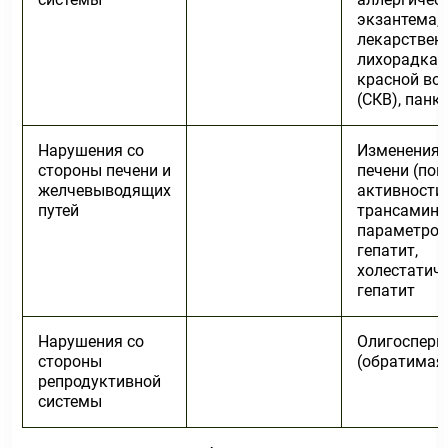
экзантема,
лекарствен
лихорадка,
красной во
(СКВ), панк
Нарушения со
Изменения 
стороны печени и
печени (по
желчевыводящих
активности
путей
трансамина
параметров 
гепатит,
холестатич
гепатит
Нарушения со
Олигосперм
стороны
(обратимая
репродуктивной
системы