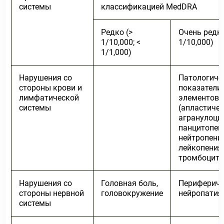
системы
классификацией MedDRA
Редко (>
Очень редко
1/10,000; <
1/10,000)
1/1,000)
Нарушения со
Патологиче
стороны крови и
показатели
лимфатической
элементов 
системы
(апластичес
агранулоцит
панцитопен
нейтропения
лейкопения,
тромбоцито
Нарушения со
Головная боль,
Перифериче
стороны нервной
головокружение
нейропатия
системы